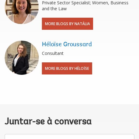
Private Sector Specialist; Women, Business
and the Law
MORE BLOGS BY NATÁLIA
Héloïse Groussard
Consultant
MORE BLOGS BY HÉLOÏSE
Juntar-se à conversa
O