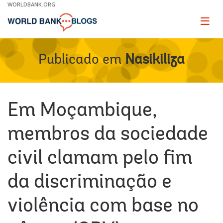
Skip
WORLDBANK.ORG
to
Main
Page
naviga
Navigation
Publicado em
Nasikiliza
Em Moçambique,
membros da sociedade
civil clamam pelo fim
da discriminação e
violência com base no