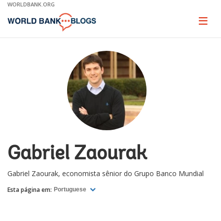
Skip
WORLDBANK.ORG
to
Main
Page
naviga
Navigation
Gabriel Zaourak
Gabriel Zaourak, economista sênior do Grupo Banco Mundial
Esta página em:
Portuguese