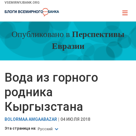
Skip
VSEMIRNYJBANK.ORG
to
Page
Main
naviga
Navigation
Опубликовано в
Перспективы
Евразии
Вода из горного
родника
Кыргызстана
BOLORMAA AMGAABAZAR
04 ИЮЛЯ 2018
Эта страница на:
Русский