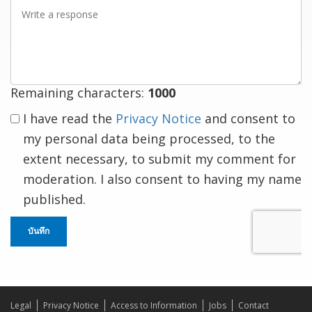
Write
a
response
Remaining characters:
1000
I have read the
Privacy Notice
and consent to
my personal data being processed, to the
extent necessary, to submit my comment for
moderation. I also consent to having my name
published.
บันทึก
Legal
Privacy Notice
Access to Information
Jobs
Contact