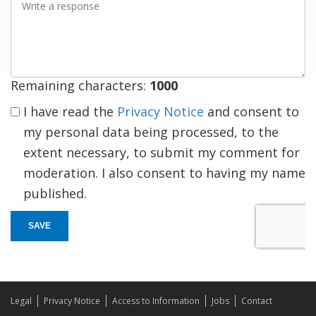
a
response
Remaining characters:
1000
I have read the
Privacy Notice
and consent to
my personal data being processed, to the
extent necessary, to submit my comment for
moderation. I also consent to having my name
published.
SAVE
Legal
Privacy Notice
Access to Information
Jobs
Contact