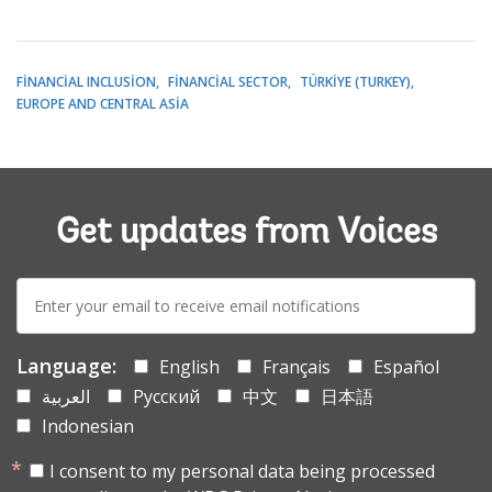
FINANCIAL INCLUSION
FINANCIAL SECTOR
TÜRKIYE (TURKEY)
EUROPE AND CENTRAL ASIA
Get updates from Voices
E-
mail:
Language:
English
Français
Español
العربية
Русский
中文
日本語
Indonesian
I consent to my personal data being processed