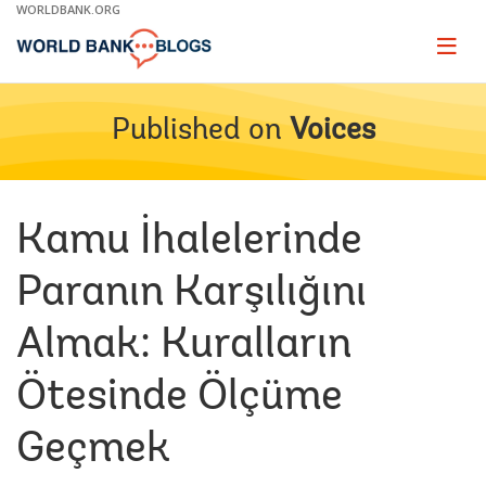
Skip
WORLDBANK.ORG
to
Main
Page
naviga
Navigation
Published on
Voices
Kamu İhalelerinde
Paranın Karşılığını
Almak: Kuralların
Ötesinde Ölçüme
Geçmek