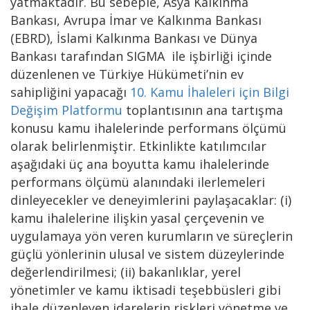
yatmaktadır. Bu sebeple, Asya Kalkınma
Bankası, Avrupa İmar ve Kalkınma Bankası
(EBRD), İslami Kalkınma Bankası ve Dünya
Bankası tarafından SIGMA ile işbirliği içinde
düzenlenen ve Türkiye Hükümeti’nin ev
sahipliğini yapacağı
10. Kamu İhaleleri için Bilgi
Değişim Platformu
toplantısının ana tartışma
konusu kamu ihalelerinde performans ölçümü
olarak belirlenmiştir. Etkinlikte katılımcılar
aşağıdaki üç ana boyutta kamu ihalelerinde
performans ölçümü alanındaki ilerlemeleri
dinleyecekler ve deneyimlerini paylaşacaklar: (i)
kamu ihalelerine ilişkin yasal çerçevenin ve
uygulamaya yön veren kurumların ve süreçlerin
güçlü yönlerinin ulusal ve sistem düzeylerinde
değerlendirilmesi; (ii) bakanlıklar, yerel
yönetimler ve kamu iktisadi teşebbüsleri gibi
ihale düzenleyen idarelerin riskleri yönetme ve