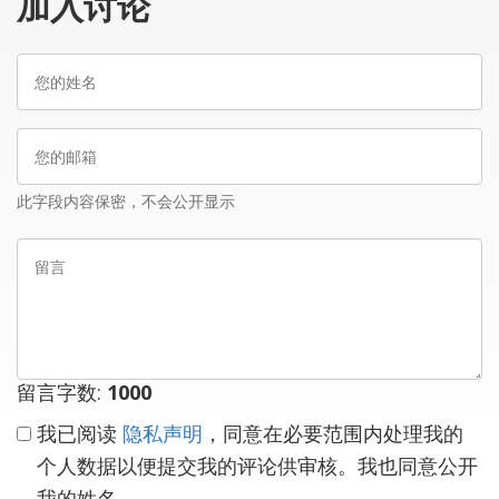
加入讨论
您
的
姓
您
名
的
邮
此字段内容保密，不会公开显示
箱
留
言
留言字数:
1000
我已阅读
隐私声明
，同意在必要范围内处理我的
个人数据以便提交我的评论供审核。我也同意公开
我的姓名。