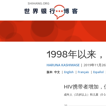
Skip
SHIHANG.ORG
to
Main
Navigation
1998年以来
HARUNA KASHIWASE
2019年11月2
版本:
中文
English
Français
Español