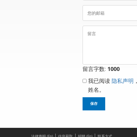
姓
您
名
的
邮
留
箱
言
留言字数:
1000
我已阅读
隐私声明
姓名。
保存
法律声明 (En)
信息获取
招聘 (En)
联系方式