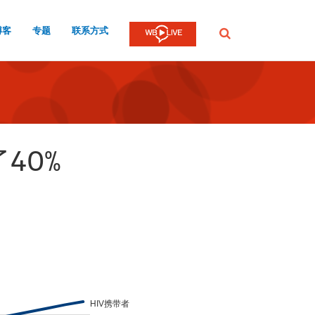
博客
专题
联系方式
提
交
40%