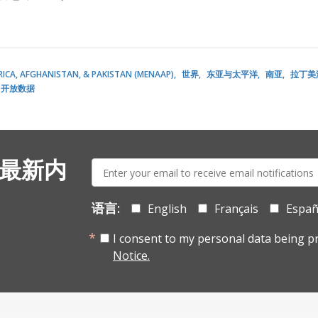
RICA, AFGHANISTAN, & PAKISTAN (MENAAP)
世界
东亚与太平洋
南亚
拉丁美
开放数据
E-
 最新内
mail:
语言:
English
Français
Españ
I consent to my personal data being p
Notice.