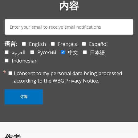
内容
E-
mail:
语言:
English
Français
Español
العربية
Русский
中文
日本語
Indonesian
I consent to my personal data being processed
according to the
WBG Privacy Notice.
订阅