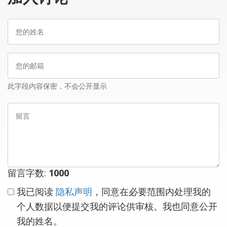
您
的
姓
您
名
的
邮
此字段内容保密，不会公开显示
箱
留
言
留言字数:
1000
我已阅读
隐私声明
，同意在必要范围内处理我的
个人数据以便提交我的评论供审核。我也同意公开
我的姓名。