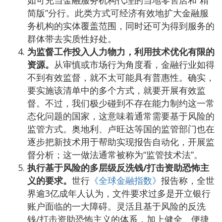
如可充当金融服务机构代理的当地零售店和“精
简版”分行。此类方式可经济有效地扩大金融服
务机构的实体覆盖范围，同时还可为得到服务的
群体带去实质性好处。
为监督工作投入人力物力，利用技术优化有限的
资源。
从审慎或市场行为角度看，金融行业如得
不到有效监督，就不太可能具有普惠性。确实，
要实施该清单中的多个方式，就要开展有效监
督。不过，我们极少碰到不存在能力制约这一常
态化问题的国家，这意味着通常需要基于风险的
监管方式。奥地利、卢旺达等国的监管部门也在
逐步把新技术用于帮助实现报告自动化，开展监
督分析；这一做法通常被称为“监管技术法”。
执行基于风险的多层级反洗钱
/
打击资助恐怖主
义的要求。
世行
《全球金融指数》
报告称，全世
界逾3亿成年人认为，文件要求过多是开立银行
账户面临的一大障碍。灵活且基于风险的反洗
钱/打击资助恐怖主义的体系，加上健全、便捷