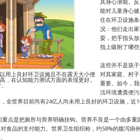
其身心潜能。反
能对儿童身心健
住在环卫设施条
况：他们走出家
耍，把手指头放
指上吸附了哪些
这些并不是孩子
以用上良好环卫设施且不在露天大小便
对其家庭、村子
高，在认知能力测试方面的表现更好。
重要。如今，我
行。
活环境遭粪便污
，全世界目前尚有24亿人尚未用上良好的环卫设施，近1
的重点是把厕所与营养明确挂钩。营养不良是一个由多重
对食品的支付能力。世界卫生组织称，约58%的腹泻病
关。