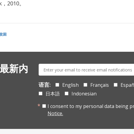
nk，2010。
贫困
E-
 最新内
mail:
语言:
English
Français
Españ
日本語
Indonesian
I consent to my personal data being p
Notice.