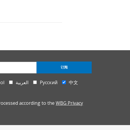
订阅
ol
العربية
Русский
中文
rocessed according to the
WBG Privacy