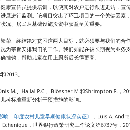
层健康宣传员提供培训，以便其对农户进行跟进走访，宣
的进展进行监测。该项目突出了环卫项目的一个关键因素
养状况、居民从基础设施投资中获益至关重要。
享繁荣、终结绝对贫困这两大目标，就必须要与我们的合
状况为宗旨安排我们的工作。我们如能在被长期视为业务
明确挂钩，帮助儿童在用上厕所后长得更高。
08和2013。
。
de Onis M.、Hallal P.C.、Blössner M.和Shrimpto
织儿科标准重新分析干预措施的影响。
影响：印度农村儿童早期健康状况实证》
，Luis A. Andr
uan A. Echenique，世界银行政策研究工作论文第6737号，20