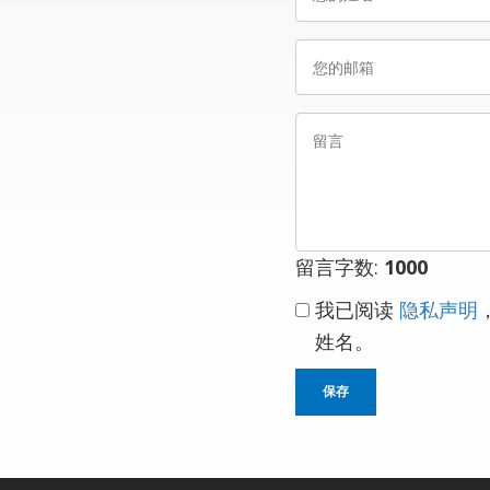
的
姓
您
名
的
邮
留
箱
言
留言字数:
1000
我已阅读
隐私声明
姓名。
保存