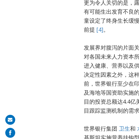
更为令人关切的是，
有可能生出发育不良
童设定了终身生长缓
前提
[4]
。
发展界对腹泻的片面
对各国未来人力资本
进入健康、营养以及
决定性因素之外，这
前，世界银行至少在
及海地等国资助实施的
目的投资总额达4.4
目跟踪监测机制的需
Share
世界银行集团
卫生
和
on
基斯坦实施营养挂钩
mail