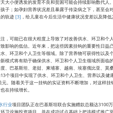
露天大小便诱发的发育不良和贫困可能会持续影响数代人
的孩子；如孕妇营养状况差且暴露于传染病之下，甚至会
慢的轨迹
[3]
，给儿童在今后生活中健康状况变差以及降低
关注，可能已在很大程度上导致了对改善供水、环卫和个
所致影响的低估。近年来，把这些因素挂钩的重要性日益
供水、环卫和个人卫生等领域。除了营养物可获得性以及
种新模式将有助于确保供水、环卫和个人卫生领域所面临
印度、巴基斯坦、老挝、柬埔寨、越南、埃塞俄比亚、莫
13个项目中实现了供水、环卫和个人卫生、营养以及健
亿美元。随着关于这一挂钩的实证资料不断增加，对这样挂
求也在持续增长。
水行业
项目团队正在巴基斯坦联合实施赠款总额达3100
型环卫设施投资项目，并在成功试点基础上把该模式推广