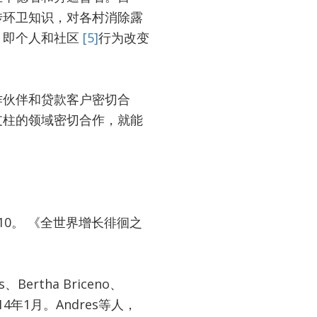
传环卫知识，对各村消除露
，即个人和社区
[5]
行为改变
作伙伴和贷款客户密切合
支柱的领域密切合作，就能
n R.，2010。 《全世界增长徘徊之
es、Bertha Briceno、
14年1月。​Andres等人，