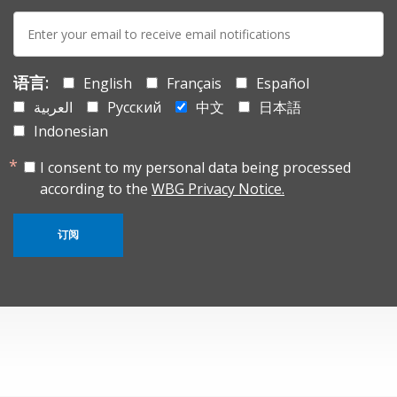
E-
mail:
语言:
English
Français
Español
العربية
Русский
中文
日本語
Indonesian
I consent to my personal data being processed
according to the
WBG Privacy Notice.
订阅