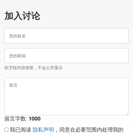
加入讨论
您
的
姓
您
名
的
邮
此字段内容保密，不会公开显示
箱
留
言
留言字数:
1000
我已阅读
隐私声明
，同意在必要范围内处理我的