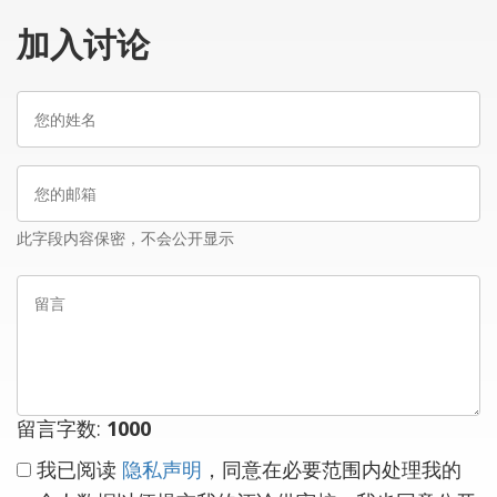
加入讨论
您
的
姓
您
名
的
邮
此字段内容保密，不会公开显示
箱
留
言
留言字数:
1000
我已阅读
隐私声明
，同意在必要范围内处理我的