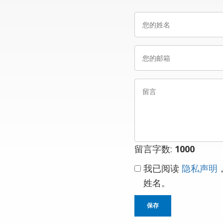
您
的
姓
您
名
的
邮
留
箱
言
留言字数:
1000
我已阅读
隐私声明
姓名。
保存