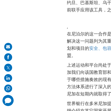
约旦、巴基斯坦、乌干
前联手应用该工具，
,
在尼泊尔的这一合作
解决这一问题列为其
Share
划和项目的
安全、包
on
盟。
mail
上述运动和平台尚处
加我们向该国教育部
于哪些措施奏效的现
方法体系进行了深入
尼加在短期内就取得
comments
added
世界银行在多米尼加
细介绍在其它国家开