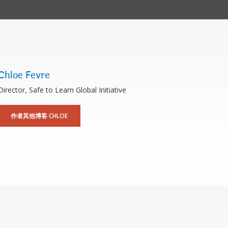
Chloe Fevre
Director, Safe to Learn Global Initiative
作者其他博客 CHLOE