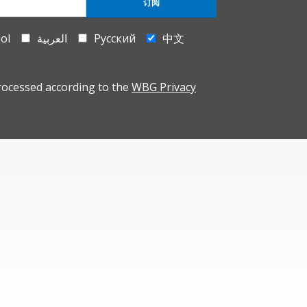
订阅
ol
العربية
Русский
中文
rocessed according to the
WBG Privacy