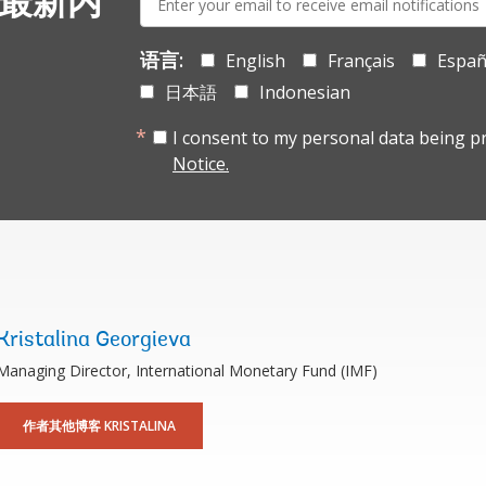
 最新内
mail:
语言:
English
Français
Españ
日本語
Indonesian
I consent to my personal data being p
Notice.
Kristalina Georgieva
Managing Director, International Monetary Fund (IMF)
作者其他博客 KRISTALINA