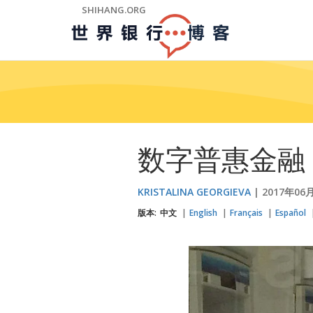
Skip
SHIHANG.ORG
to
Main
Navigation
数字普惠金融
KRISTALINA GEORGIEVA
2017年06
版本:
中文
English
Français
Español