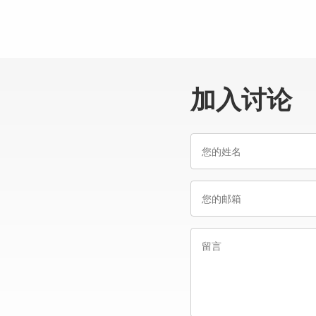
加入讨论
您
的
姓
您
名
的
邮
留
箱
言