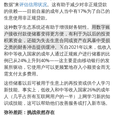
数据”来
评估信用状况
。这有助于减少对非正规贷款
的依赖——目前自雇的成年人当中有17%为了自己的
生意使用非正规贷款。
这种数字生态系统还有助于增强财务韧性。
用数字账
户接收付款使储蓄变得更方便，有利于为以后的投资
积累资金，还能为失去生意合同或资产在风暴中受损
之类的财务冲击提供缓冲。
自2021年以来，低收入
和中等收入国家的成年人通过正规账户进行储蓄的比
例已从24%上升到40%——这主要是由移动银行的发
展所驱动，它使用户可以更频繁地存入小额资金而无
需支付太多费用。
这些储蓄以后可被用于生意上的再投资或供个人学习
新技能。事实上，低收入和中等收入国家26%的成年
人（几乎占所有互联网用户的一半）上网学习新的知
识或技能，这可以帮助他们改善服务或打入新市场。
弥补差距：挑战依然存在