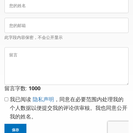
您
的
姓
您
名
的
邮
此字段内容保密，不会公开显示
箱
留
言
留言字数:
1000
我已阅读
隐私声明
，同意在必要范围内处理我的
个人数据以便提交我的评论供审核。我也同意公开
我的姓名。
保存