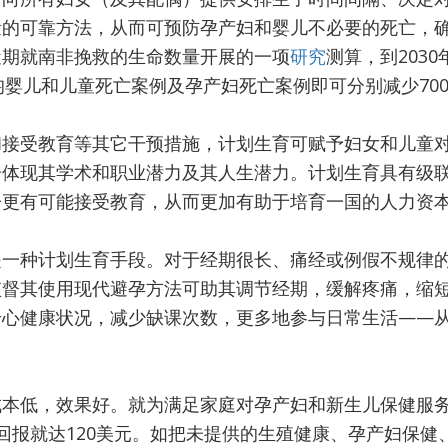
量的可靠方法，从而可预防孕产妇和婴儿不必要的死亡，
近期就南非挽救的生命数量开展的一项
研究
测算，到203
均婴儿和儿童死亡案例及孕产妇死亡案例即可分别减少700
和接受教育等其它干预措施，计划生育可赋予妇女和儿童
分体现其学术和职业潜力及其人生潜力。计划生育具有级
子更有可能接受教育，从而更加有助于培育一国的人力资
是一种计划生育手段。对于经期很长、痛经或例假不规律
监督其使用现代避孕方法可助其调节经期，缓解疼痛，缩
身心健康状况，减少缺课次数，更多地参与日常生活——
。
成本低，效果好。就为满足家庭对孕产妇和新生儿保健服
回报就达120美元。如把未提供的生殖健康、孕产妇保健