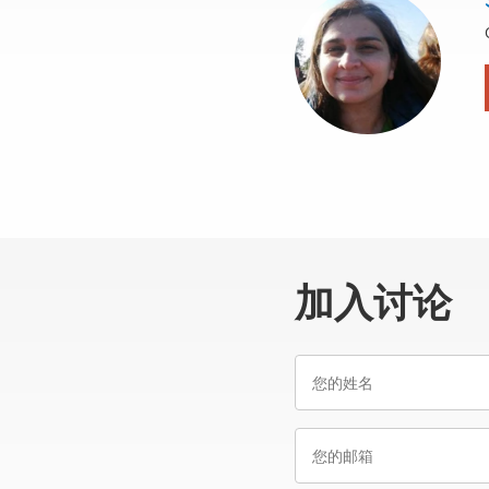
加入讨论
您
的
姓
您
名
的