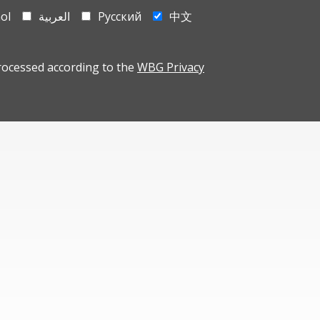
ol
العربية
Русский
中文
rocessed according to the
WBG Privacy