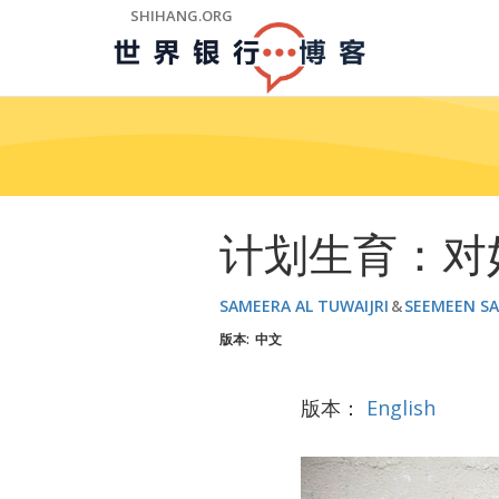
Skip
SHIHANG.ORG
to
Main
Navigation
计划生育：对
SAMEERA AL TUWAIJRI
SEEMEEN S
版本:
中文
版本：
English