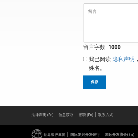
邮
留
箱
言
留言字数:
1000
我已阅读
隐私声明
姓名。
保存
法律声明 (En)
信息获取
招聘 (En)
联系方式
国际复兴开发银行
国际开发协会(En)