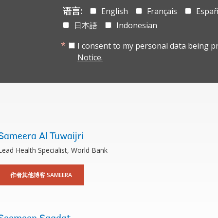
语言:
English
Français
Españ
日本語
Indonesian
I consent to my personal data being p
Notice.
Sameera Al Tuwaijri
Lead Health Specialist, World Bank
作者其他博客 SAMEERA