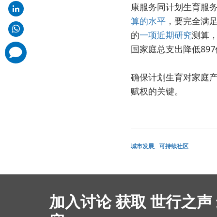
康服务同计划生育服
算的水平
，要完全满足
的
一项近期研究
测算，
国家庭总支出降低89
comments
added
确保计划生育对家庭
赋权的关键。
城市发展
可持续社区
加入讨论 获取 世行之声