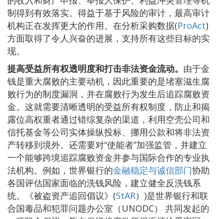
制得到有效落实。得益于基于风险的审计，最高审计
机构正在发挥更大的作用。在分析采购数据(
ProAct
)
方面取得了令人兴奋的进展，支持所有这些目标的实
现。
提高受益所有权透明度和打击非法资金流动。
由于金
钱是重大腐败的主要动机，因此重要的是堵塞滋生腐
败行为的制度漏洞，并在腐败行为发生后追踪腐败资
金。这就需要清晰透明的受益所有权制度，防止和揭
露位高权重者通过错综复杂的渠道，利用空壳公司和
信托基金等公司实体操纵投标、挪用公款和将非法资
产转移到境外。还需要对“使能者”加强监管，并建立
一个能够跨境追踪腐败资金并参与国际合作的专业执
法机构。例如，世界银行的
金融稳定与诚信部门
协助
各国评估国家面临的洗钱风险，建立健全反洗钱系
统。《被盗资产追回倡议》(
StAR
）)是世界银行和联
合国毒品和犯罪问题办公室（UNODC） 共同发起的