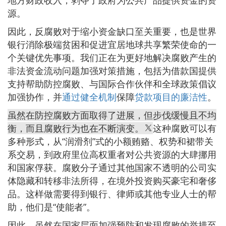
源。
因此，反腐败对于缩小资金缺口至关重要，也是世界
银行消除极端贫困和促进宜居地球共享繁荣使命的一
个关键优先事项。我们正在为更好地解决腐败产生的
非法资金流动问题加强对策措施，包括为借款国提供
支持帮助防控腐败、与国际合作伙伴和全球政策倡议
加强协作，并
通过健全机制
保障
贷款项目的廉洁性
。
虽然在防控腐败方面取得了进展，但步伐缓慢且不均
衡，而且腐败行为也在不断演变。
这种腐败可以有
多种形式，从“润滑剂”式的小额贿赂、权势和裙带关
系交易，到政府里位高权重者对公共资源的大肆挪用
和国家俘获。腐败分子通过其他国家不透明的公司实
体隐藏和转移非法所得，在境外投资购买豪宅和奢侈
品。这样做需要得到银行、律师或其他专业人士的帮
助，他们是“使能者”。
因此，虽然在国家层面加强预防和发现腐败的举措至