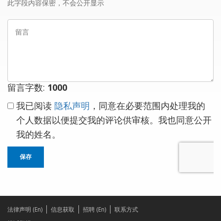
邮
此字段内容保密，不会公开显示
箱
留
言
留言字数:
1000
我已阅读
隐私声明
，同意在必要范围内处理我的
个人数据以便提交我的评论供审核。我也同意公开
我的姓名。
保存
法律声明 (En)
信息获取
招聘 (En)
联系方式