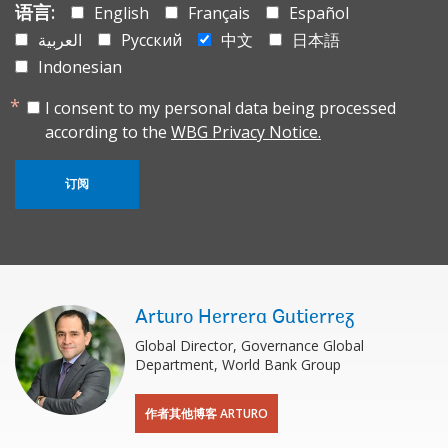
语言:
English
Français
Español
العربية
Русский
中文
日本語
Indonesian
I consent to my personal data being processed
according to the
WBG Privacy Notice.
订阅
Arturo Herrera Gutierrez
Global Director, Governance Global
Department, World Bank Group
作者其他博客 ARTURO