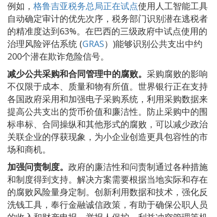
例如，
格鲁吉亚税务总局正在试点
使用人工智能工具
自动确定审计的优先次序，税务部门识别潜在逃税者
的精准度达到63%。在巴西的三级政府中试点使用的
治理风险评估系统 (
GRAS
）)能够识别公共支出中约
200个潜在欺诈危险信号。
减少公共采购和合同管理中的腐败。
采购腐败的影响
不仅限于成本、质量和物有所值。世界银行正在支持
各国政府采用和加强电子采购系统，利用采购数据来
提高公共支出的货币价值和廉洁性。防止采购中的围
标串标、合同操纵和其他形式的腐败，可以减少政治
关联企业的俘获现象，为小企业创造更具包容性的市
场和商机。
加强问责制度。
政府的廉洁性和问责制通过各种措施
和制度得到支持。解决方案需要根据当地实际和存在
的腐败风险量身定制。创新利用数据和技术，强化反
洗钱工具，奉行金融诚信政策，有助于确保公职人员
的收入和财产申报、举报人保护、利益冲突管理等机