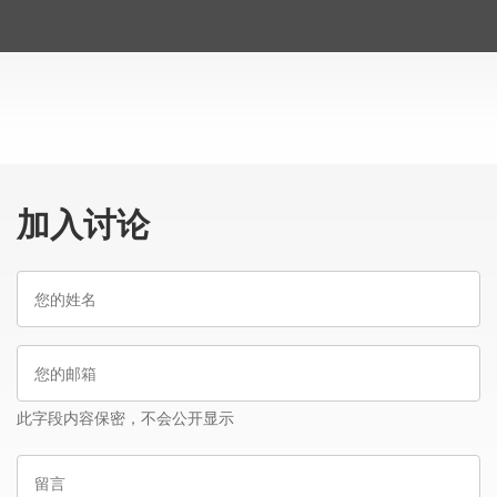
加入讨论
您
的
姓
您
名
的
邮
此字段内容保密，不会公开显示
箱
留
言