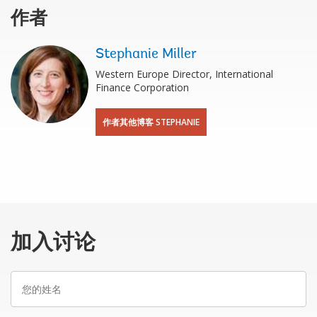
作者
Stephanie Miller
Western Europe Director, International
Finance Corporation
作者其他博客 STEPHANIE
加入讨论
您
的
姓