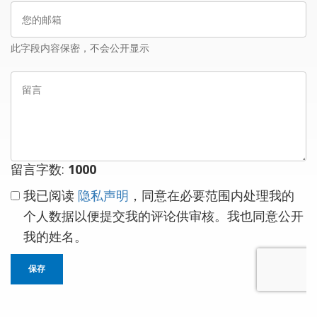
您
名
的
邮
此字段内容保密，不会公开显示
箱
留
言
留言字数:
1000
我已阅读
隐私声明
，同意在必要范围内处理我的
个人数据以便提交我的评论供审核。我也同意公开
我的姓名。
保存