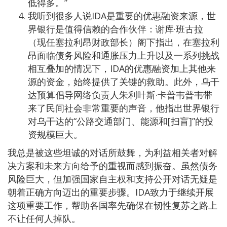
低得多。”
我听到很多人说IDA是重要的优惠融资来源，世
界银行是值得信赖的合作伙伴：谢库·班古拉
（现任塞拉利昂财政部长）阁下指出，在塞拉利
昂面临债务风险和通胀压力上升以及一系列挑战
相互叠加的情况下，IDA的优惠融资加上其他来
源的资金，始终提供了关键的救助。此外，乌干
达预算倡导网络负责人朱利叶斯·卡普韦普韦带
来了民间社会非常重要的声音，他指出世界银行
对乌干达的“公路交通部门、能源和[扫盲]”的投
资规模巨大。
我总是被这些坦诚的对话所鼓舞，为利益相关者对解
决方案和未来方向给予的重视而感到振奋。虽然债务
风险巨大，但加强国家自主权和支持公开对话无疑是
朝着正确方向迈出的重要步骤。IDA致力于继续开展
这项重要工作，帮助各国率先确保在韧性复苏之路上
不让任何人掉队。