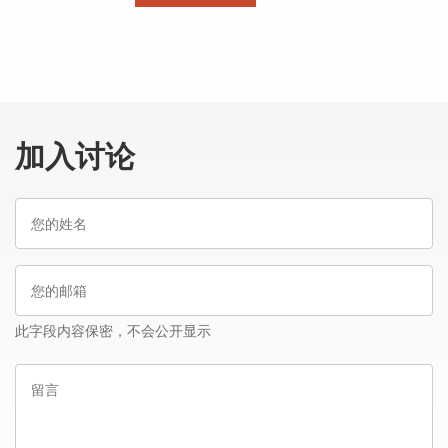
加入讨论
您
的
姓
您
名
的
邮
此字段内容保密，不会公开显示
箱
留
言