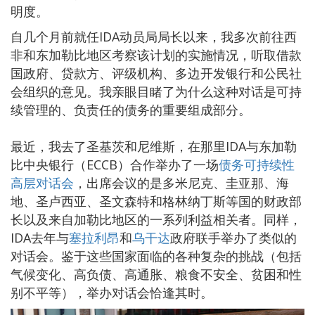
明度。
自几个月前就任IDA动员局局长以来，我多次前往西
非和东加勒比地区考察该计划的实施情况，听取借款
国政府、贷款方、评级机构、多边开发银行和公民社
会组织的意见。我亲眼目睹了为什么这种对话是可持
续管理的、负责任的债务的重要组成部分。
最近，我去了圣基茨和尼维斯，在那里IDA与东加勒
比中央银行（ECCB）合作举办了一场
债务可持续性
高层对话会
，出席会议的是多米尼克、圭亚那、海
地、圣卢西亚、圣文森特和格林纳丁斯等国的财政部
长以及来自加勒比地区的一系列利益相关者。同样，
IDA去年与
塞拉利昂
和
乌干达
政府联手举办了类似的
对话会。鉴于这些国家面临的各种复杂的挑战（包括
气候变化、高负债、高通胀、粮食不安全、贫困和性
别不平等），举办对话会恰逢其时。