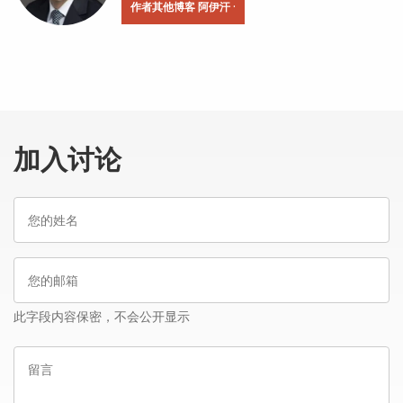
作者其他博客 阿伊汗 ·
加入讨论
您
的
姓
您
名
的
邮
此字段内容保密，不会公开显示
箱
留
言