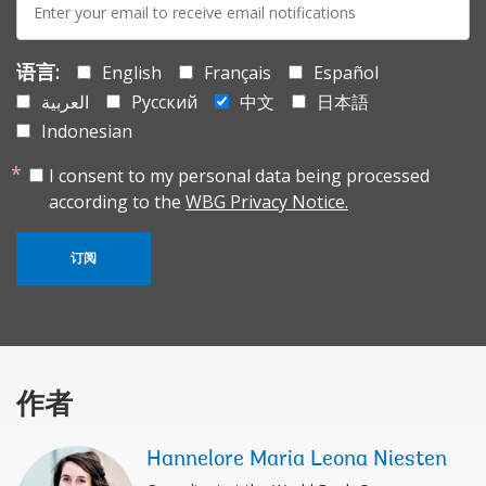
mail:
语言:
English
Français
Español
العربية
Русский
中文
日本語
Indonesian
I consent to my personal data being processed
according to the
WBG Privacy Notice.
订阅
作者
Hannelore Maria Leona Niesten