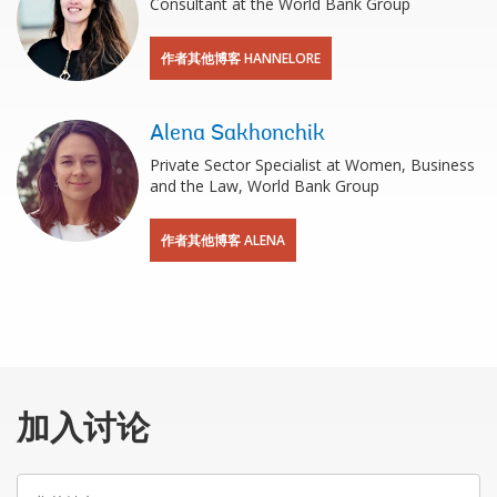
Consultant at the World Bank Group
作者其他博客 HANNELORE
Alena Sakhonchik
Private Sector Specialist at Women, Business
and the Law, World Bank Group
作者其他博客 ALENA
加入讨论
您