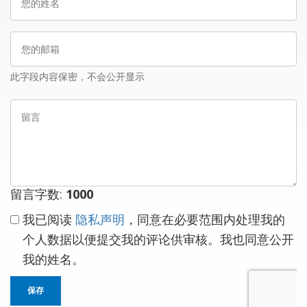
的
姓
您
名
的
邮
此字段内容保密，不会公开显示
箱
留
言
留言字数:
1000
我已阅读
隐私声明
，同意在必要范围内处理我的
个人数据以便提交我的评论供审核。我也同意公开
我的姓名。
保存