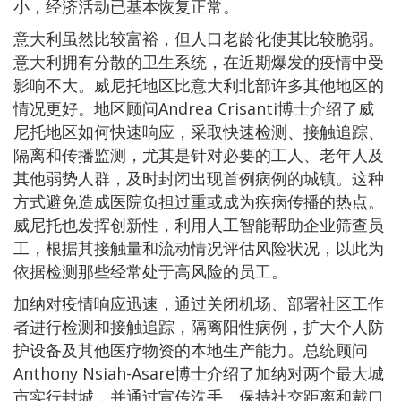
小，经济活动已基本恢复正常。
意大利虽然比较富裕，但人口老龄化使其比较脆弱。
意大利拥有分散的卫生系统，在近期爆发的疫情中受
影响不大。威尼托地区比意大利北部许多其他地区的
情况更好。地区顾问Andrea Crisanti博士介绍了威
尼托地区如何快速响应，采取快速检测、接触追踪、
隔离和传播监测，尤其是针对必要的工人、老年人及
其他弱势人群，及时封闭出现首例病例的城镇。这种
方式避免造成医院负担过重或成为疾病传播的热点。
威尼托也发挥创新性，利用人工智能帮助企业筛查员
工，根据其接触量和流动情况评估风险状况，以此为
依据检测那些经常处于高风险的员工。
加纳对疫情响应迅速，通过关闭机场、部署社区工作
者进行检测和接触追踪，隔离阳性病例，扩大个人防
护设备及其他医疗物资的本地生产能力。总统顾问
Anthony Nsiah-Asare博士介绍了加纳对两个最大城
市实行封城，并通过宣传洗手、保持社交距离和戴口