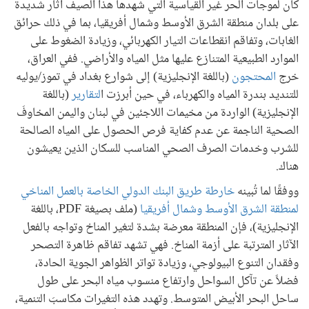
كان لموجات الحر غير القياسية التي شهدها هذا الصيف آثار شديدة
على بلدان منطقة الشرق الأوسط وشمال أفريقيا، بما في ذلك حرائق
الغابات، وتفاقم انقطاعات التيار الكهربائي، وزيادة الضغوط على
الموارد الطبيعية المتنازع عليها مثل المياه والأراضي. ففي العراق،
خرج
المحتجون
(باللغة الإنجليزية) إلى شوارع بغداد في تموز/يوليه
للتنديد بندرة المياه والكهرباء، في حين أبرزت ا
لتقارير
(باللغة
الإنجليزية) الواردة من مخيمات اللاجئين في لبنان واليمن المخاوفَ
الصحية الناجمة عن عدم كفاية فرص الحصول على المياه الصالحة
للشرب وخدمات الصرف الصحي المناسب للسكان الذين يعيشون
هناك.
ووفقًا لما تُبينه
خارطة طريق البنك الدولي الخاصة بالعمل المناخي
لمنطقة الشرق الأوسط وشمال أفريقيا
(ملف بصيغة PDF، باللغة
الإنجليزية)، فإن المنطقة معرضة بشدة لتغير المناخ وتواجه بالفعل
الآثار المترتبة على أزمة المناخ. فهي تشهد تفاقم ظاهرة التصحر
وفقدان التنوع البيولوجي، وزيادة تواتر الظواهر الجوية الحادة،
فضلاً عن تآكل السواحل وارتفاع منسوب مياه البحر على طول
ساحل البحر الأبيض المتوسط. وتهدد هذه التغيرات مكاسبَ التنمية،