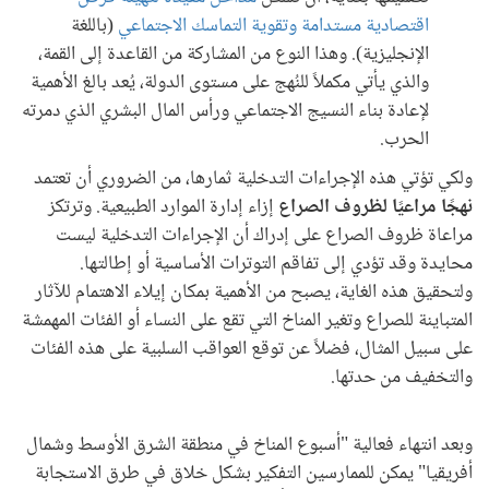
اقتصادية مستدامة وتقوية التماسك الاجتماعي
(باللغة
الإنجليزية). وهذا النوع من المشاركة من القاعدة إلى القمة،
والذي يأتي مكملاً للنُهج على مستوى الدولة، يُعد بالغ الأهمية
لإعادة بناء النسيج الاجتماعي ورأس المال البشري الذي دمرته
الحرب.
ولكي تؤتي هذه الإجراءات التدخلية ثمارها، من الضروري أن تعتمد
نهجًا مراعيًا لظروف الصراع
إزاء إدارة الموارد الطبيعية. وترتكز
مراعاة ظروف الصراع على إدراك أن الإجراءات التدخلية ليست
محايدة وقد تؤدي إلى تفاقم التوترات الأساسية أو إطالتها.
ولتحقيق هذه الغاية، يصبح من الأهمية بمكان إيلاء الاهتمام للآثار
المتباينة للصراع وتغير المناخ التي تقع على النساء أو الفئات المهمشة
على سبيل المثال، فضلاً عن توقع العواقب السلبية على هذه الفئات
والتخفيف من حدتها.
وبعد انتهاء فعالية "أسبوع المناخ في منطقة الشرق الأوسط وشمال
أفريقيا" يمكن للممارسين التفكير بشكل خلاق في طرق الاستجابة