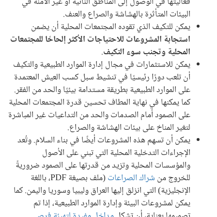
فعاليتها في الوصول إلى المناطق النائية أو غير الآمنة في
البيئات المتأثرة بالهشاشة والصراع والعنف.
يمكن للتكيف الذي تقوده المجتمعات المحلية أن يضمن
استجابة المشروعات للاحتياجات الأكثر إلحاحًا للمجتمعات
المحلية وتجنب سوء التكيف
.
يمكن للاستثمارات في مجال إدارة الموارد الطبيعية والتكيف
أن تلعب دورًا رئيسيًا في تنشيط سبل كسب العيش المعتمدة
على الموارد الطبيعية بطريقة مستدامة بيئيًا والحد من الفقر.
كما يمكنها في نهاية المطاف تحسين قدرة المجتمعات المحلية
على الصمود أمام الصدمات والحد من التداعيات غير المباشرة
لتغير المناخ على بيئات الهشاشة والصراع.
يمكن أن تسهم هذه المشروعات أيضًا في بناء السلام. وتُعد
الإجراءات التدخلية المحلية التي تبني على الأصول
والمؤسسات المحلية وتزيد من قدرتها على الصمود ضروريةً
للخروج من
شراك الصراعات
(ملف بصيغة PDF، باللغة
الإنجليزية) التي انزلق إليها العراق وليبيا وسوريا واليمن. كما
يمكن لمشروعات البيئة وإدارة الموارد الطبيعية، إذا تم
تصميمها بعناية، أن تشكل
مداخل مفيدة لتهيئة فرص