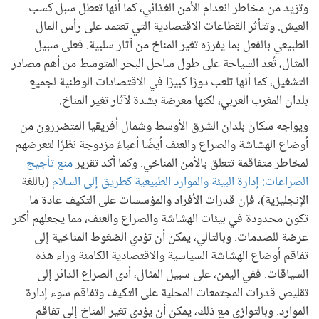
وتزيد من مخاطر انعدام الأمن الغذائي، كما أنها تعطل سبل كسب
العيش. وتتأثر القطاعات الاقتصادية التي تعتمد على رأس المال
الطبيعي بالفعل بما يفرزه تغير المناخ من آثار سلبية. فعلى سبيل
المثال، تُعد السياحة على طول ساحل البحر المتوسط من أهم مصادر
التشغيل، كما أنها تلعب دورًا كبيرًا في الاقتصادات الوطنية لجميع
بلدان المغرب العربي، لكنها معرضة بشدة لآثار تغير المناخ.
ويواجه سكان بلدان الشرق الأوسط وشمال أفريقيا المتضررون من
أوضاع الهشاشة والصراع والعنف أيضًا أعباءً مزدوجة نظرًا لتعرضهم
لمخاطر متفاقمة تتعلق بالأمن المناخي. وكما أكد تقرير
منع تأجيج
الصراعات: إدارة البيئة والموارد الطبيعية كطريق إلى السلام
(باللغة
الإنجليزية)، فإن قدرات الأفراد والمؤسسات على التكيف عادة ما
تكون محدودة في بيئات الهشاشة والصراع والعنف، مما يجعلهم أكثر
عرضة للصدمات. وبالتالي، يمكن أن تؤدي الضغوط المناخية إلى
تفاقم أوضاع الهشاشة السياسية والاقتصادية الكامنة وراء هذه
السياقات. ففي اليمن، على سبيل المثال، أدى الصراع الدائر إلى
تقليص قدرات المجتمعات المحلية على التكيف وتفاقم سوء إدارة
الموارد. وبالتوازي مع ذلك، يمكن أن يؤدي تغير المناخ إلى تفاقم