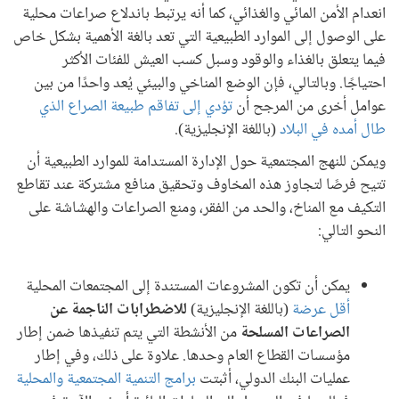
انعدام الأمن المائي والغذائي، كما أنه يرتبط باندلاع صراعات محلية
على الوصول إلى الموارد الطبيعية التي تعد بالغة الأهمية بشكل خاص
فيما يتعلق بالغذاء والوقود وسبل كسب العيش للفئات الأكثر
احتياجًا. وبالتالي، فإن الوضع المناخي والبيئي يُعد واحدًا من بين
عوامل أخرى من المرجح أن
تؤدي إلى تفاقم طبيعة الصراع الذي
طال أمده في البلاد
(باللغة الإنجليزية).
ويمكن للنهج المجتمعية حول الإدارة المستدامة للموارد الطبيعية أن
تتيح فرصًا لتجاوز هذه المخاوف وتحقيق منافع مشتركة عند تقاطع
التكيف مع المناخ، والحد من الفقر، ومنع الصراعات والهشاشة على
النحو التالي:
يمكن أن تكون المشروعات المستندة إلى المجتمعات المحلية
أقل عرضة
(باللغة الإنجليزية)
للاضطرابات الناجمة عن
الصراعات المسلحة
من الأنشطة التي يتم تنفيذها ضمن إطار
مؤسسات القطاع العام وحدها. علاوة على ذلك، وفي إطار
عمليات البنك الدولي، أثبتت
برامج التنمية المجتمعية والمحلية