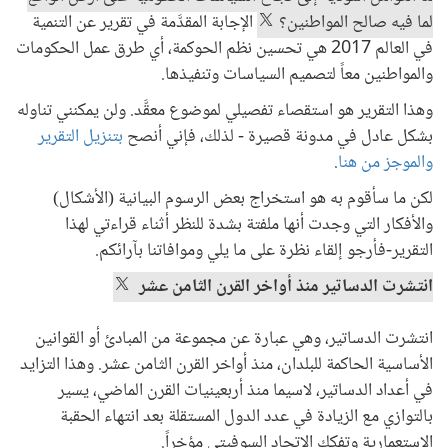
لما فيه صالح المواطنين؟
الإجابة المقدَّمة في تقرير عن التنمية
في العالم 2017 هي تحسين نظم الحوكمة، أي طرق عمل الحكومات
والمواطنين معاً لتصميم السياسات وتنفيذها.
وهذا التقرير هو استقصاء تفصيلي لموضوع معقَّد. ولن يمكنني تناوله
بشكل عادل في مدونة قصيرة - لذلك، فإني أنصح
بتنزيل التقرير
والموجز من هنا
.
لكن ما سأقوم به هو استخراج بعض الرسوم البيانية (الأشكال)
والأفكار التي وجدت أنها ملفتة بشدة للنظر أثناء قراءتي لهذا
التقرير-فأرجو إلقاء نظرة على ما يلي وموافاتنا بآرائكم.
انتشرت الدساتير منذ أواخر القرن الثامن عشر
انتشرت الدساتير، وهي عبارة عن مجموعة من المبادئ أو القوانين
الأساسية الحاكمة للبلدان، منذ أواخر القرن الثامن عشر. وهذا التزايد
في أعداد الدساتير، لاسيما منذ أربعينيات القرن الماضي، يسير
بالتوازي مع الزيادة في عدد الدول المستقلة بعد انتهاء الحقبة
الاستعمارية وتفكك الاتحاد السوفيتي مؤخراً.