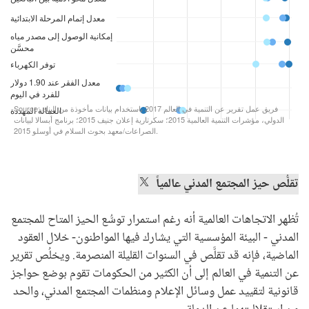
​تقلُّص حيز المجتمع المدني عالمياً
تُظهر الاتجاهات العالمية أنه رغم استمرار توسُّع الحيز المتاح للمجتمع
المدني - البيئة المؤسسية التي يشارك فيها المواطنون- خلال العقود
الماضية، فإنه قد تقلَّص في السنوات القليلة المنصرمة. ويخلُص تقرير
عن التنمية في العالم إلى أن الكثير من الحكومات تقوم بوضع حواجز
قانونية لتقييد عمل وسائل الإعلام ومنظمات المجتمع المدني، والحد