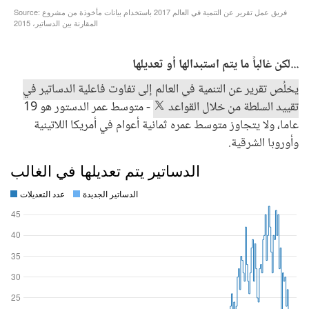
...لكن غالباً ما يتم استبدالها أو تعديلها
يخلُص تقرير عن التنمية في العالم إلى تفاوت فاعلية الدساتير في
تقييد السلطة من خلال القواعد
- متوسط عمر الدستور هو 19
عاما، ولا يتجاوز متوسط عمره ثمانية أعوام في أمريكا اللاتينية
وأوروبا الشرقية.