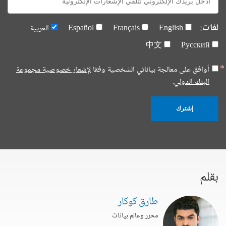
mail:
لغات:
English
Français
Español
العربية
中文
Русский
أوافق على معالجة بياناتي الشخصية وفقا
لإشعار خصوصية مجموعة
البنك الدولي.
إشترك
بقلم
طارق كوكار
محرر وعالم بيانات