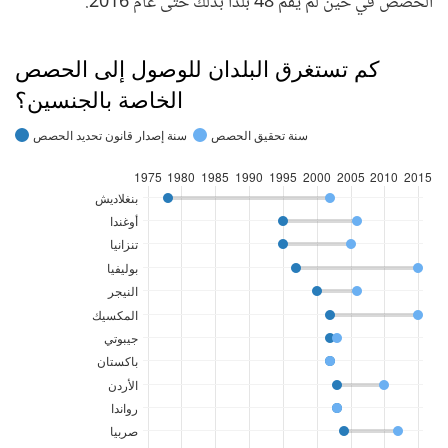
الحصص في حين لم يقم 48 بلدا بذلك حتى عام 2016.