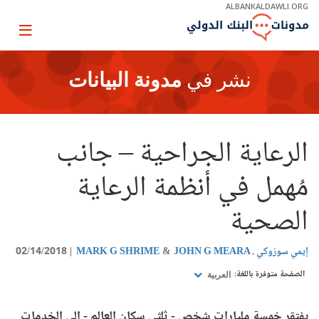
Skip
ALBANKALDAWLI.ORG
to
Main
Page
Navigation
igation
نشر في
مدونة البيانات
الرعاية الجراحية – جانب
مُهمل في أنظمة الرعاية
الصحية
إيمي سوزوكي
JOHN G MEARA
MARK G SHRIME
02/14/2018
الصفحة متوفرة باللغة:
العربية
يفتقر خمسة مليارات شخص - ثلثي سكان العالم - إلى الخدمات