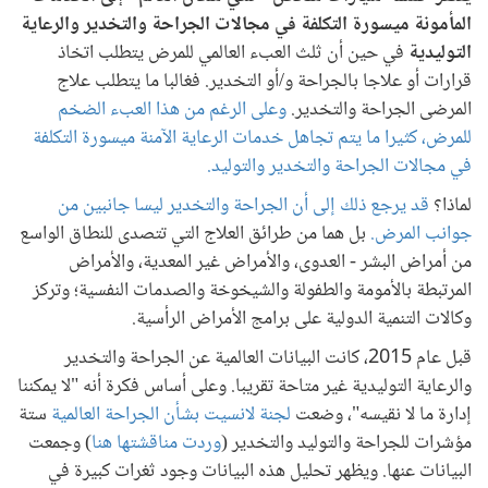
المأمونة ميسورة التكلفة في مجالات الجراحة والتخدير والرعاية
التوليدية
في حين أن ثلث العبء العالمي للمرض يتطلب اتخاذ
قرارات أو علاجا بالجراحة و/أو التخدير. فغالبا ما يتطلب علاج
المرضى الجراحة والتخدير.
وعلى الرغم من هذا العبء الضخم
للمرض، كثيرا ما يتم تجاهل خدمات الرعاية الآمنة ميسورة التكلفة
في مجالات الجراحة والتخدير والتوليد.
لماذا؟
قد يرجع ذلك إلى أن الجراحة والتخدير ليسا جانبين من
جوانب المرض.
بل هما من طرائق العلاج التي تتصدى للنطاق الواسع
من أمراض البشر - العدوى، والأمراض غير المعدية، والأمراض
المرتبطة بالأمومة والطفولة والشيخوخة والصدمات النفسية؛ وتركز
وكالات التنمية الدولية على برامج الأمراض الرأسية.
قبل عام 2015، كانت البيانات العالمية عن الجراحة والتخدير
والرعاية التوليدية غير متاحة تقريبا. وعلى أساس فكرة أنه "لا يمكننا
إدارة ما لا نقيسه"، وضعت
لجنة لانسيت بشأن الجراحة العالمية
ستة
مؤشرات للجراحة والتوليد والتخدير (
وردت مناقشتها هنا
) وجمعت
البيانات عنها. ويظهر تحليل هذه البيانات وجود ثغرات كبيرة في