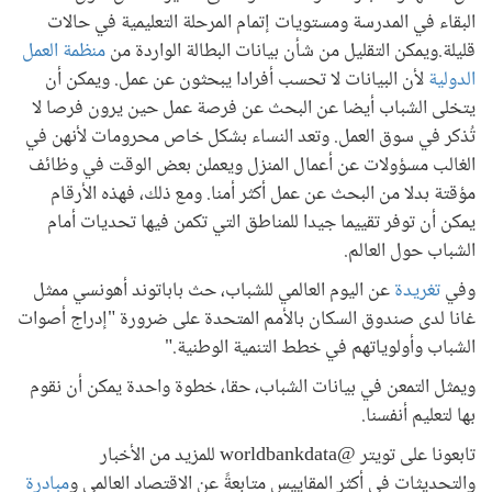
البقاء في المدرسة ومستويات إتمام المرحلة التعليمية في حالات
قليلة.ويمكن التقليل من شأن بيانات البطالة الواردة من
منظمة العمل
الدولية
لأن البيانات لا تحسب أفرادا يبحثون عن عمل. ويمكن أن
يتخلى الشباب أيضا عن البحث عن فرصة عمل حين يرون فرصا لا
تُذكر في سوق العمل. وتعد النساء بشكل خاص محرومات لأنهن في
الغالب مسؤولات عن أعمال المنزل ويعملن بعض الوقت في وظائف
مؤقتة بدلا من البحث عن عمل أكثر أمنا. ومع ذلك، فهذه الأرقام
يمكن أن توفر تقييما جيدا للمناطق التي تكمن فيها تحديات أمام
الشباب حول العالم.
وفي
تغريدة
عن اليوم العالمي للشباب، حث باباتوند أهونسي ممثل
غانا لدى صندوق السكان بالأمم المتحدة على ضرورة "إدراج أصوات
الشباب وأولوياتهم في خطط التنمية الوطنية."
ويمثل التمعن في بيانات الشباب، حقا، خطوة واحدة يمكن أن نقوم
بها لتعليم أنفسنا.
تابعونا على تويتر @worldbankdata للمزيد من الأخبار
والتحديثات في أكثر المقاييس متابعةً عن الاقتصاد العالمي و
مبادرة