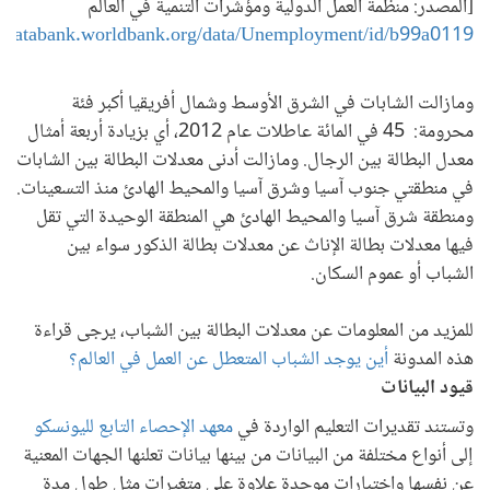
[المصدر: منظمة العمل الدولية ومؤشرات التنمية في العالم ​
]
databank.worldbank.org/data/Unemployment/id/b99a0119
ومازالت الشابات في الشرق الأوسط وشمال أفريقيا أكبر فئة
محرومة: 45 في المائة عاطلات عام 2012، أي بزيادة أربعة أمثال
معدل البطالة بين الرجال. ومازالت أدنى معدلات البطالة بين الشابات
في منطقتي جنوب آسيا وشرق آسيا والمحيط الهادئ منذ التسعينات.
ومنطقة شرق آسيا والمحيط الهادئ هي المنطقة الوحيدة التي تقل
فيها معدلات بطالة الإناث عن معدلات بطالة الذكور سواء بين
الشباب أو عموم السكان.
للمزيد من المعلومات عن معدلات البطالة بين الشباب، يرجى قراءة
هذه المدونة
أين يوجد الشباب المتعطل عن العمل في العالم؟
قيود البيانات
وتستند تقديرات التعليم الواردة في
معهد الإحصاء التابع لليونسكو
إلى أنواع مختلفة من البيانات من بينها بيانات تعلنها الجهات المعنية
عن نفسها واختبارات موحدة علاوة على متغيرات مثل طول مدة