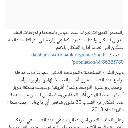
[المصدر: تقديرات خبراء البنك الدولي باستخدام توزيعات البنك
الدولي للسكان والفئات العمرية كما هي واردة في التوقعات العالمية
للسكان التي تعدها إدارة السكان بالأمم
المتحدة.
databank.worldbank.org/data/Youth-
]
population/id/8633f780
وبين البلدان المنخفضة والمتوسطة الدخل، شهدت ثلاث مناطق
تراجع عدد الشباب: شرق آسيا والمحيط الهادئ، وأوروبا وآسيا
الوسطى، والشرق الأوسط وشمال أفريقيا. وسجلت منطقة شرق
آسيا والمحيط الهادئ أكبر انخفاض وخاصة في الصين حيث هبط
عدد السكان من الشباب 30 مليون شخص أي ما يعادل جميع سكان
ماليزيا عام 2013.
وعلى الجانب الآخر، أسهمت الزيادة في عدد الشباب في أمريكا
اللاتينية والبحر الكاريبي، وجنوب آسيا، وأفريقيا جنوب الصحراء في