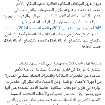
عليها تقرير التوقعات السكانية العالمية لشعبة السكان بالأمم
المتحدة باستخدام طريقة مكون المجموعات، والتي تأخذ في
الاعتبار المكونات الثلاثة للتغير السكاني – المواليد والوفيات والهجرة
– للتوقعات السكانية المستقبلية في الوقت المناسب (
ليزلي،
1945
؛ و
بريستون وآخرون 2001
؛ و
الأمم المتحدة 2024
). وتُستمد
التقديرات لكل مكون من مصادر البيانات ذات الصلة وتُعدل لأغراض
الإفصاح عنها بالنقصان (أو بالزيادة) والحصر بالنقصان (أو بالزيادة)،
حسب الحاجة.
ونتيجة لهذه التعديلات والمنهجية التي تقوم عليها، تختلف
التقديرات الواردة في تقرير التوقعات السكانية العالمية للأمم
المتحدة عن التقديرات السكانية وتقديرات التعداد السكاني الصادرة
عن أجهزة الإحصاء الوطنية. ومن ناحيتنا، فإننا ننظر إلى التقديرات
الواردة في تقرير التوقعات السكانية العالمية للأمم المتحدة على أنها
ضرورية من أجل الحد من التحيزات والأخطاء المحتملة، لا سيما
بالنسبة للكثير من الاقتصادات منخفضة ومتوسطة الدخل، وبالتالي