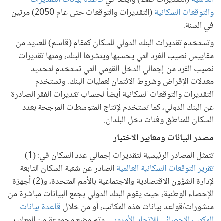
والتوقعات السكانية
(التقديرات والتوقعات حتى عام 2050) مرتين
في السنة.
وتستخدم تقديرات البنك الدولي للسكان كمقام (قاسم) للعديد من
مقاييس نصيب الفرد التي يحسبها وينشرها البنك، ومنها تقديرات
نصيب الفرد من إجمالي الدخل القومي التي تستخدم لتحديد
معدلات الإقراض وشروط الائتمان لعمليات البنك. وتستخدم
التقديرات والتوقعات السكانية أيضاً لحساب تقديرات الفقر الصادرة
عن البنك الدولي، كما تستخدم لإنتاج المتوسطات المرجحة بعدد
السكان للمناطق وفئات دخل البلدان.
مصدر البيانات ومعايير الاختيار
تتمثل المصادر الرئيسية لتقديرات إجمالي عدد السكان في: (1)
تقرير التوقعات السكانية العالمية
الصادر عن شعبة السكان التابعة
لإدارة الشؤون الاقتصادية والاجتماعية بالأمم المتحدة، و(2) أجهزة
الإحصاء الوطنية، حيث يقوم البنك الدولي بجمع البيانات مباشرة من
منشورات/قواعد بيانات هذه المكاتب، أو من خلال
قاعدة بيانات
المكتب الإحصائي للاتحاد الأوروبي
. وتم وضع مجموعة من المعايير