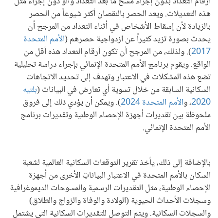
أرقام التعداد بدون إجراء مسح ما بعد التعداد و/أو دون إجراء مثل
هذه التعديلات. ويعد الحصر بالنقصان أكثر شيوعاً من الحصر
بالزيادة لأن إسقاط الأشخاص في أثناء التعداد من المرجح أن
يحدث بصورة تزيد كثيراً عن ازدواجية حصرهم (
الأمم المتحدة
2017
). ولذلك، من المرجح أن تكون أرقام التعداد هذه أقل من
الواقع. ويقوم برنامج الأمم المتحدة الإنمائي بإجراء دراسة تحليلية
تضع هذه المشكلات في الاعتبار وتهدف إلى تحديد الاتجاهات
السكانية السابقة من خلال تسوية أي تعارض في البيانات (
بلتيه
2020
، و
الأمم المتحدة 2024
). ويمكن أن يؤدي ذلك إلى فروق
ملحوظة بين تقديرات أجهزة الإحصاء الوطنية وتقديرات برنامج
الأمم المتحدة الإنمائي.
بالإضافة إلى ذلك، يأخذ تقرير التوقعات السكانية العالمية لشعبة
السكان بالأمم المتحدة في الاعتبار البياناتِ الأخرى من أجهزة
الإحصاء الوطنية، مثل التقديرات الرسمية والمسوحات الديموغرافية
وسجلات الأحداث الحيوية (الولادة والوفاة والزواج والطلاق)
والسجلات السكانية. ويتم التوصل للتقديرات السكانية التي يشتمل