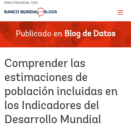
Skip
BANCOMUNDIAL.ORG
to
Main
Page
naviga
Navigation
Publicado en
Blog de Datos
Comprender las
estimaciones de
población incluidas en
los Indicadores del
Desarrollo Mundial