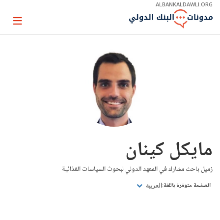
Skip
ALBANKALDAWLI.ORG
to
Main
Page
Navigation
igation
مايكل كينان
زميل باحث مشارك في المعهد الدولي لبحوث السياسات الغذائية
الصفحة متوفرة باللغة:
العربية