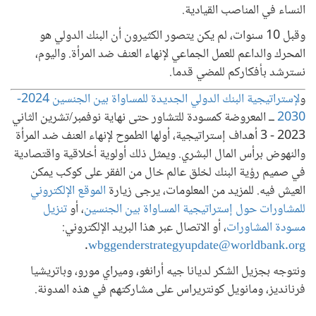
النساء في المناصب القيادية.
وقبل 10 سنوات، لم يكن يتصور الكثيرون أن البنك الدولي هو
المحرك والداعم للعمل الجماعي لإنهاء العنف ضد المرأة. واليوم،
نسترشد بأفكاركم للمضي قدما.
و
لإستراتيجية البنك الدولي الجديدة للمساواة بين الجنسين 2024-
2030
ــ المعروضة كمسودة للتشاور حتى نهاية نوفمبر/تشرين الثاني
2023 - 3 أهداف إستراتيجية، أولها الطموح لإنهاء العنف ضد المرأة
والنهوض برأس المال البشري. ويمثل ذلك أولوية أخلاقية واقتصادية
في صميم رؤية البنك لخلق عالم خال من الفقر على كوكب يمكن
العيش فيه. للمزيد من المعلومات، يرجى زيارة
الموقع الإلكتروني
للمشاورات حول إستراتيجية المساواة بين الجنسين
، أو
تنزيل
مسودة المشاورات
، أو الاتصال عبر هذا البريد الإلكتروني:
.
wbggenderstrategyupdate@worldbank.org
ونتوجه بجزيل الشكر لديانا جيه أرانغو، وميراي مورو، وباتريشيا
فرنانديز، ومانويل كونتريراس على مشاركتهم في هذه المدونة.