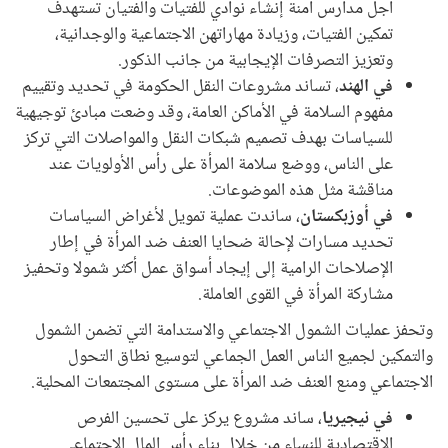
أجل مدارس آمنة إنشاء نوادي للفتيات والفتيان تستهدف
تمكين الفتيات، وزيادة مهاراتهن الاجتماعية والوجدانية،
وتعزيز التصرفات الإيجابية من جانب الذكور.
في الهند
، تساند مشروعات النقل الحكومة في تحديد وتقييم
مفهوم السلامة في الأماكن العامة، وقد وضعت مبادئ توجيهية
للسياسات بهدف تصميم شبكات النقل والمواصلات التي تركز
على الناس، ووضع سلامة المرأة على رأس الأولويات عند
مناقشة مثل هذه الموضوعات.
في أوزبكستان
، ساندت عملية تمويل لأغراض السياسات
تحديد مسارات لإحالة ضحايا العنف ضد المرأة في إطار
الإصلاحات الرامية إلى إيجاد أسواق عمل أكثر شمولا وتحفيز
مشاركة المرأة في القوى العاملة.
وتحفز عمليات الشمول الاجتماعي والاستدامة التي تضمن الشمول
والتمكين لجميع الناس العمل الجماعي لتوسيع نطاق التحول
الاجتماعي ومنع العنف ضد المرأة على مستوى المجتمعات المحلية.
في نيجيريا
، ساند مشروع يركز على تحسين الفرص
الاقتصادية للنساء من خلال بناء رأس المال الاجتماعي