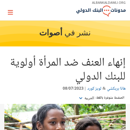
Skip
ALBANKALDAWLI.ORG
to
Main
Page
Navigation
igation
نشر في
أصوات
إنهاء العنف ضد المرأة أولوية
للبنك الدولي
هانا بريكشي
لويز كورد
08/07/2023
الصفحة متوفرة باللغة:
العربية