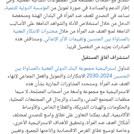
النطاق مع أصحاب المصلحة مثل المجموعات النسائية المحلية. وفي
إطار الدعم والمساندة في صورة تمويل من
المؤسسة الدولية للتنمية
،
نساعد في التصدي للعنف ضد المرأة في البلدان الهشة ومنخفضة
الدخل من خلال استخلاص الأدلة والشواهد الدامغة على الأساليب
الناجعة لمنع العنف ضد المرأة من خلال
مختبرات الابتكار المعنية
بالمساواة بين الجنسين
و
تقييمات الأثر الإنمائي
. وسنناقش هذه
المبادرات بمزيد من التفصيل قريبا.
استشراف آفاق المستقبل
تتناول
إستراتيجية مجموعة البنك الدولي المعنية بالمساواة بين
الجنسين 2024-2030
الابتكارات والتمويل والعمل الجماعي لإنهاء
العنف ضد المرأة. وستحدد المشاورات الجارية بشأن هذه
الاستراتيجية مع مجموعة واسعة من أصحاب المصلحة، لا سيما
منظمات المجتمع المدني، والنساء والرجال في المجتمعات المحلية،
والحكومات، والهيئات الشريكة، والقطاع الخاص، والأوساط
الأكاديمية، كيف يمكننا التعاون على نطاق واسع للتصدي لمختلف
أشكال العنف ضد المرأة، وتحقيق الأهداف الاستراتيجية الأخرى،
وخاصة توسيع نطاق الفرص الاقتصادية وإتاحتها للجميع، وتعيين