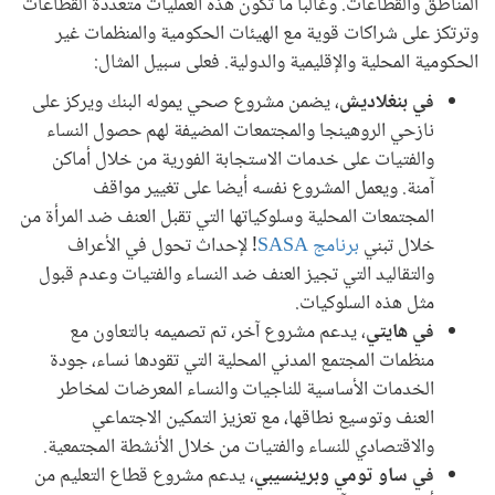
المناطق والقطاعات. وغالبا ما تكون هذه العمليات متعددة القطاعات
وترتكز على شراكات قوية مع الهيئات الحكومية والمنظمات غير
الحكومية المحلية والإقليمية والدولية. فعلى سبيل المثال:
في بنغلاديش
، يضمن مشروع صحي يموله البنك ويركز على
نازحي الروهينجا والمجتمعات المضيفة لهم حصول النساء
والفتيات على خدمات الاستجابة الفورية من خلال أماكن
آمنة. ويعمل المشروع نفسه أيضا على تغيير مواقف
المجتمعات المحلية وسلوكياتها التي تقبل العنف ضد المرأة من
خلال تبني
برنامج SASA
! لإحداث تحول في الأعراف
والتقاليد التي تجيز العنف ضد النساء والفتيات وعدم قبول
مثل هذه السلوكيات.
في هايتي
، يدعم مشروع آخر، تم تصميمه بالتعاون مع
منظمات المجتمع المدني المحلية التي تقودها نساء، جودة
الخدمات الأساسية للناجيات والنساء المعرضات لمخاطر
العنف وتوسيع نطاقها، مع تعزيز التمكين الاجتماعي
والاقتصادي للنساء والفتيات من خلال الأنشطة المجتمعية.
في ساو تومي وبرينسيبي
، يدعم مشروع قطاع التعليم من