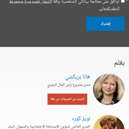
أوافق على معالجة بياناتي الشخصية وفقا
لإشعار خصوصية مجموعة
البنك الدولي.
إشترك
بقلم
هانا بريكشي
مدير مشروع رأس المال البشري
المزيد من المدونات من هانا
لويز كورد
المدير العالمي لشؤون الاستدامة الاجتماعية والشمول، البنك