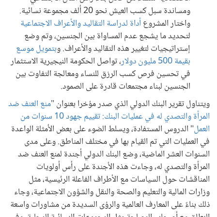
ومساندة سبل كسب العيش نحو 20 ألف مجموعة نسائية.
واختار المشروع
أداة لدراسة التقاليد والأعراف الاجتماعية
لتحديد ما يشجع عدم المساواة بين الجنسين، وتم وضع
إستراتيجيات لتغيير هذه التقاليد والأعراف. و
بتمويل موسع
بقيمة 500 مليون دولار
، تواصل الحكومة النيجيرية الاستثمار
في تحسين فرص كسب الرزق للنساء ومعالجة التفاوت بين
الجنسين لبناء مجتمعات قادرة على الصمود.
ويتناول تقرير البنك الدولي الذي صدر مؤخرا بعنوان "
منع العنف ضد
المرأة والتصدي له في عمليات البنك: تقييم جهود 10 سنوات من
العمل
" الدروس المستفادة، ويسلط الضوء على بعض الأمثلة الواعدة
في العمليات التي تم القيام بها في مختلف المناطق. وعلى مدى
السنوات العشر الماضية، وضع البنك الدولي أجندة لمنع العنف ضد
المرأة والتصدي له، وجاءت هذه الأجندة على رأس أولويات
المناقشات حول السياسات مع الأطراف الفاعلة الرئيسية، مثل
وزارات المالية والتعليم والصحة والنقل والشؤون الاجتماعية، وجاء
ذلك بناءً على المعارف العالمية والرؤى السديدة من مشاورات واسعة