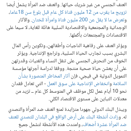
العنف الجنسي من غير شريك حياتها. والعنف ضد المرأة يشمل أيضا
تزويج ما يقرب من 12 مليون فتاة كل عام قبل بلوغ سن 18عاما
،
و
تعرض ما لا يقل عن 200 مليون فتاة وامرأة للختان
. والآثار
الوجدانية والمجتمعية والاقتصادية السلبية هائلة للغاية، لا سيما على
الاقتصادات والمجتمعات بأكملها.
ويؤثر العنف على رفاهية الناجيات وأطفالهن، وتكوين رأس المال
البشري بسبب تجارب الحياة السلبية، وتراجع الإنتاجية. ويؤثر
الخوف من التحرش الجنسي على تنقل النساء والفتيات وقدرتهن
على أن يعشن حياة صحية منتجة. ووفقا لدراسة أجرتها مؤسسة
التمويل الدولية في فيجي، فإن
آثار المخاطر المتصورة بشأن
السلامة
و
انخفاض الإنتاجية على سوق العمل
- التي تعادل فقدان
نحو 10 أيام عمل لكل موظف في المتوسط كل عام ــ تزيد من
معدلات التباين على مستوى الاقتصاد الكلي.
ويبذل البنك الدولي جهودا متزايدة لمنع العنف ضد المرأة والتصدي
له. و
زادت أنشطة البنك على أرض الواقع في البلدان للتصدي للعنف
ضد المرأة عشرة أضعاف
، وامتدت هذه الأنشطة لتشمل جميع