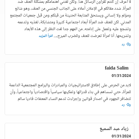
لا أعرف إن كنتم تقرأون الرسائل هنا. ولكن لفتني اهتمامكم بمشكلة العنف ضد
المرأة. شدد مقالكم في الإعلان أعلاه على الجانب الجنسي من العنف، وهو شائع
ومؤلم ولا إنساني ويستحق المتابعة الحثيثة من قبلكم ومن قبل جمعيات المجتمع
المدني. لكن للعنف ضد المرأة أبعاد اجتماعية كثيرة ومتشابكة، تغذيه وتدعمه
وتشجع عليه وتعمل على إدامته. من المهم جدا لفت النظر إلى هذه الأبعاد
وتشريحها. أنا امرأة تعرضت للعنف وللضرب المبرح،
...
اقرأ المزيد
رد
faida Salim
01/31/2024
لابد من الحرص على إطلاق الاستراتيجيات والمبادرات والبرامج المجتمعية الداعمة
للمرأة، حتي تسساهم في بناء قدراتها وتمكينها سياسياً واقتصادياً واجتماعياً، وأن
تتضافر الجهود في اصدار قوانين وإجراءت تدعم النساء المعنفات فاديا سالم
رد
زياد عبد السميع
01/31/2024