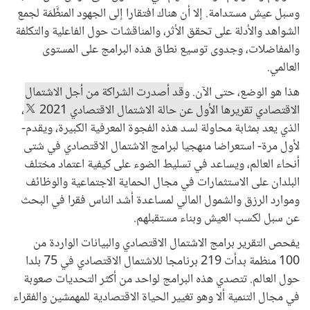
وسبل عيش مستدامة. إلا أن هناك افتقارا إلى الجهود المنظَّمَة لجمع
الشواهد والأدلة على تحقق الأثر، والمناقشات حول الفاعلية والتكلفة
والمفاضلات، وجدوى توسيع نطاق هذه البرامج على المستوى
العالمي.
هذا هو الوضع، حتى الآن. و
قد أصدرت الشراكة من أجل الاشتمال
الاقتصادي تقريرها الأول عن حالة الاشتمال الاقتصادي 2021
،
الذي يعد بمثابة محاولة لسد هذه الفجوة المعرفية الكبيرة، ويقدم-
لأول مرة- استعراضا منهجيا لبرامج الاشتمال الاقتصادي في شتى
أنحاء العالم، ويساعد في تسليط الضوء على كيفية اعتماد مختلف
البلدان على الاستثمارات في مجال الحماية الاجتماعية والوظائف
وموارد الرزق والشمول المالي لمساعدة أشد الناس فقرا في البحث
عن سبل لكسب العيش وبناء مستقبلهم.
يفحص التقرير برامج الاشتمال الاقتصادي والبيانات الواردة من
100 منظمة بدأت 219 برنامجا للاشتمال الاقتصادي في 75 بلدا
حول العالم. تتصدي هذه البرامج لواحد من أكثر التحديات صعوبة
في مجال التنمية ألا وهو تغيير الحياة الاقتصادية للمهمشين والفقراء