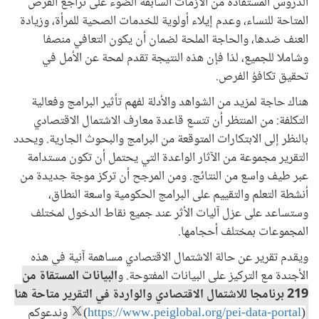
الدروس المستفادة من الأزمات السابقة الضوء على تراجع الفرص
المتاحة للنساء، وعدم إيلاء أولوية للخدمات الصحية للمرأة، وزيادة
العنف ضدها، والحاجة الملحة لضمان أن يكون التعافي منصفا
وشاملا للجميع، لذا فإن هذه النتيجة تقدم لمحة عن الأمل في
تحقيق تكافؤ الفرص.
هناك حاجة لمزيد من الشواهد والأدلة لفهم تأثير البرامج وفعالية
التكلفة: من المنتظر أن تتسع قاعدة معارف الاشتمال الاقتصادي
بالنظر إلى الابتكارات المتوقعة من البرامج والبحوث الجارية. ويحدد
التقرير مجموعة من الآثار الواعدة التي يحتمل أن تكون مستدامة
عبر طيف واسع من النتائج. ومن المرجح أن تركز موجة جديدة من
أنشطة التعلم والتقييم على البرامج الحكومية واسعة النطاق،
وستساعد على عزل آليات الأثر عند جميع نقاط الدخول لمختلف
المجموعات بمختلف أحجامها.
ويقدم تقرير عن حالة الاشتمال الاقتصادي مساهمة آنية في هذه
الأجندة مع التركيز على البيانات المفتوحة. و
البيانات المستقاة من
219 برنامجا للاشتمال الاقتصادي والواردة في التقرير متاحة هنا
https://www.peiglobal.org/pei-data-portal
(
) وندعوكم