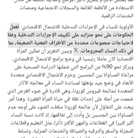
الاستفادة من الأنظمة القائمة والسجلات الاجتماعية ومنصات
الخدمات الرقمية.
الأولوية للنساء في الإجراءات التدخلية للاشتمال الاقتصادي:
تعمل
الحكومات على نحو متزايد على تكييف الإجراءات التدخلية وفقا
لاحتياجات مجموعات محددة من الأطراف المعنية الضعيفة، بما
في ذلك النساء المحرومات.
ويبين التقرير أن تمكين المرأة
اقتصاديا كان عاملا رئيسيا في وضع برامج الاشتمال الاقتصادي،
ويركز نحو 90% من البرامج التي شملتها الدراسة المسحية على
مراعاة المساواة بين الجنسين. وحزم الاشتمال الاقتصادي متعددة
الأبعاد في وضع جيد يؤهلها لمساندة النساء في معالجة الآثار
المتعددة لجائحة فيروس كورونا، وهي قادرة في ضوء الغرض الذي
صُممت من أجلة على إحداث نقلة في حياة المرأة الفقيرة. وهذا أمر
يبعث على التفاؤل لأن جائحة كورونا سلطت الضوء على أوجه عدم
المساواة بين الجنسين بل وأدت إلى تفاقمها، إذ كانت نسبة النساء
أكبر كثيرا في القطاعات والمهن الأكثر تأثرا، مثل التعليم وقطاعات
التجزئة والسفر والترفيه والضيافة والخدمات المنزلية. وتسلط