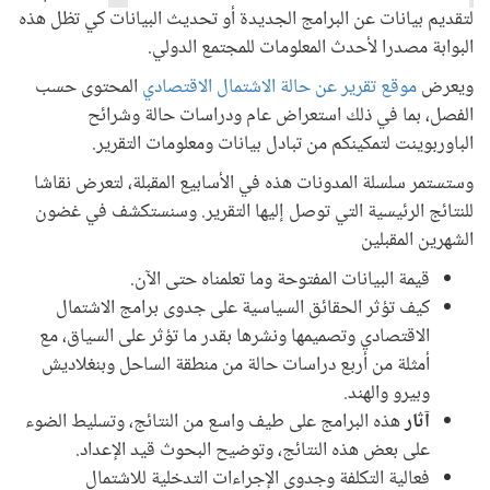
لتقديم بيانات عن البرامج الجديدة أو تحديث البيانات كي تظل هذه
البوابة مصدرا لأحدث المعلومات للمجتمع الدولي.
ويعرض
موقع تقرير عن حالة الاشتمال الاقتصادي
المحتوى حسب
الفصل، بما في ذلك استعراض عام ودراسات حالة وشرائح
الباوربوينت لتمكينكم من تبادل بيانات ومعلومات التقرير.
وستستمر سلسلة المدونات هذه في الأسابيع المقبلة، لتعرض نقاشا
للنتائج الرئيسية التي توصل إليها التقرير. وسنستكشف في غضون
الشهرين المقبلين
قيمة البيانات المفتوحة وما تعلمناه حتى الآن.
كيف تؤثر الحقائق السياسية على جدوى برامج الاشتمال
الاقتصادي وتصميمها ونشرها بقدر ما تؤثر على السياق، مع
أمثلة من أربع دراسات حالة من منطقة الساحل وبنغلاديش
وبيرو والهند.
آثار
هذه البرامج على طيف واسع من النتائج، وتسليط الضوء
على بعض هذه النتائج، وتوضيح البحوث قيد الإعداد.
فعالية التكلفة وجدوى الإجراءات التدخلية للاشتمال