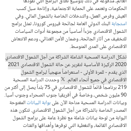
العالم، مدفوعة في ذلك بتوسيع نطاق البرامج التي تقودها
الحكومات وتعتمد على الحماية الاجتماعية، وإتاحة سبل كسب
العيش وفرص العمل، والتدخلات الخاصة بالشمول المالي. وفي
استجابة
البنك الدولي العامة لجائحة فيروس كورونا، تمثل برامج
الشمول الاقتصادي جزءاً أساسياً من مجموعة أدوات السياسات
للتخفيف من آثار الجائحة، وضمان الأمن الغذائي، ودعم الانتعاش
الاقتصادي على المدى المتوسط.
تشكل الدراسة المسحية الشاملة الشراكة من أجل الشمول الاقتصادي
2020 الركيزة الأساسية لتقرير عن حالة الشمول الاقتصادي 2021
الذي يقدم - للمرة الأولى - استعراضاً منهجياً لبرامج الشمول
الاقتصادي في جميع أنحاء العالم.
وحددت الدراسة المسحية
219 برنامجاً قائماً للشمول الاقتصادي في 75 بلداً يصل إلى أكثر من
90 مليون شخص، وخاصةً في أفريقيا جنوب الصحراء وجنوب آسيا.
وبيانات الدراسة المسحية متاحة الآن على
بوابة البيانات
المفتوحة
المصدر الخاصة بالشراكة من أجل الشمول الاقتصادي. تتكون هذه
البوابة من لوحة بيانات شاملة مع نظرة عامة على برامج الشمول
الاقتصادي القائمة، والتغطية التي توفرها وأهدافها والفئات