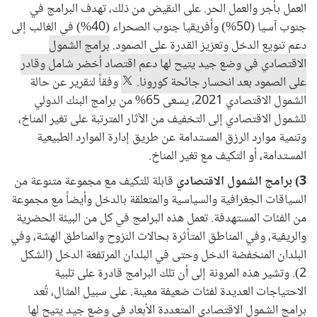
العمل بأجر والعمل الحر. على النقيض من ذلك، تهدف البرامج في
جنوب آسيا (50%) وأفريقيا جنوب الصحراء (40%) في الغالب إلى
دعم تنويع الدخل وتعزيز القدرة على الصمود.
برامج الشمول
الاقتصادي في وضع جيد يتيح لها دعم اقتصاد أخضر شامل وقادر
على الصمود بعد انحسار جائحة كورونا.
وفقاً لتقرير عن حالة
الشمول الاقتصادي 2021، يسعى 65% من برامج البنك الدولي
للشمول الاقتصادي إلى التخفيف من الآثار المترتبة على تغير المناخ،
وتنمية موارد الرزق المستدامة عن طريق إدارة الموارد الطبيعية
المستدامة، أو التكيف مع تغير المناخ.
3) برامج الشمول الاقتصادي
قابلة للتكيف مع مجموعة متنوعة من
السياقات الجغرافية والسياسية والمتعلقة بالدخل وأيضاً مع مجموعة
من الفئات المستهدفة. تعمل هذه البرامج في كل من البيئة الحضرية
والريفية، وفي المناطق المتأثرة بحالات النزوح والمناطق الهشة، وفي
البلدان المنخفضة الدخل وحتى في البلدان المرتفعة الدخل (الشكل
2). وتشير هذه المرونة إلى أن تلك البرامج قادرة على تلبية
الاحتياجات العديدة لفئات ضعيفة معينة. على سبيل المثال، تُعد
برامج الشمول الاقتصادي المتعددة الأبعاد في وضع جيد يتيح لها