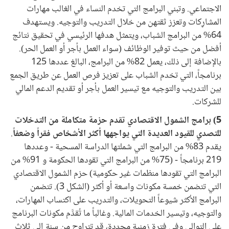
الاجتماعي. وتبني البرامج التي تخدم النساء في الغالب مهارات
المشارِكات وتعزز ثقتهن من خلال التدريب والتوجيه. ويستهدف
64% من البرامج الشباب، ويتمثل هدفها الرئيسي في تحقيق نتائج
أفضل من حيث توفير الوظائف (سواء العمل بأجر أو العمل الحر).
بالإضافة إلى ذلك، يعمل 82% من البرامج، البالغ عددها 125
برنامجاً، التي تخدم الشباب على تعزيز فرص العمل عن طريق الجمع
بين التدريب والتوجيه مع تيسير العمل بأجر أو تقديم الدعم المالي
للشركات.
5) برامج الشمول الاقتصادي تقدم حزمة متكاملة من التدخلات
للتصدي للقيود العديدة التي يواجهها أكثر الأشخاص فقراً وضعفاً
.
يقدم 83% من البرامج التي شملتها الدراسة المسحية - وعددها
219 برنامجاً - (75% من البرامج التي تقودها الحكومة و 91% من
البرامج التي تقودها منظمات غير حكومية) حزم الشمول الاقتصادي
التي تتضمن خمسة مكونات واسعة أو أكثر (الشكل 3). تتضمن
البرامج الأكثر شيوعاً التحويلات، والتدريب على اكتساب المهارات،
والتوجيه، وتيسير الخدمات المالية. وغالباً ما تُقدَّم مكونات البرنامج
على التوالي وفي فترة زمنية محددة، قد تتراوح من سنة إلى ثلاث