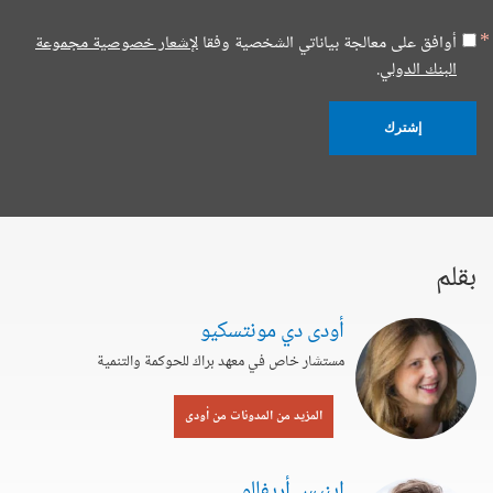
أوافق على معالجة بياناتي الشخصية وفقا
لإشعار خصوصية مجموعة
البنك الدولي.
إشترك
بقلم
أودى دي مونتسكيو
مستشار خاص في معهد براك للحوكمة والتنمية
المزيد من المدونات من أودى
إينيس أريفالو