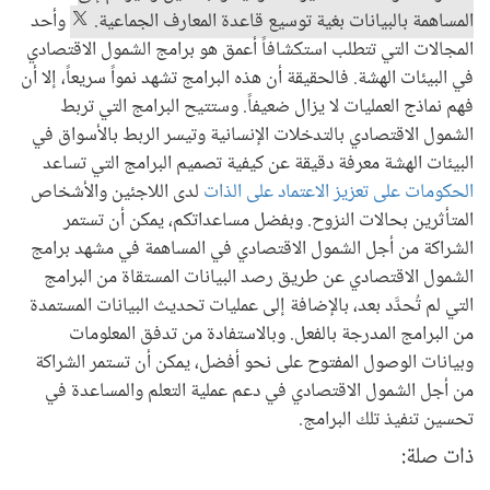
المساهمة بالبيانات بغية توسيع قاعدة المعارف الجماعية.
وأحد
المجالات التي تتطلب استكشافاً أعمق هو برامج الشمول الاقتصادي
في البيئات الهشة. فالحقيقة أن هذه البرامج تشهد نمواً سريعاً، إلا أن
فهم نماذج العمليات لا يزال ضعيفاً. وستتيح البرامج التي تربط
الشمول الاقتصادي بالتدخلات الإنسانية وتيسر الربط بالأسواق في
البيئات الهشة معرفة دقيقة عن كيفية تصميم البرامج التي تساعد
الحكومات على تعزيز الاعتماد على الذات
لدى اللاجئين والأشخاص
المتأثرين بحالات النزوح. وبفضل مساعداتكم، يمكن أن تستمر
الشراكة من أجل الشمول الاقتصادي في المساهمة في مشهد برامج
الشمول الاقتصادي عن طريق رصد البيانات المستقاة من البرامج
التي لم تُحدَّد بعد، بالإضافة إلى عمليات تحديث البيانات المستمدة
من البرامج المدرجة بالفعل. وبالاستفادة من تدفق المعلومات
وبيانات الوصول المفتوح على نحو أفضل، يمكن أن تستمر الشراكة
من أجل الشمول الاقتصادي في دعم عملية التعلم والمساعدة في
تحسين تنفيذ تلك البرامج.
ذات صلة: