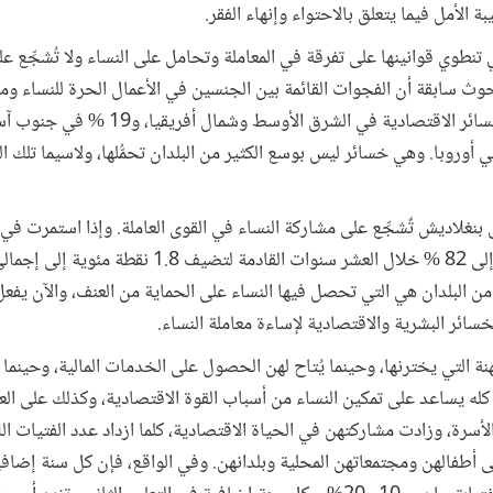
 الأمل فيما يتعلق بالاحتواء وإنهاء الفقر.
 تنطوي قوانينها على تفرقة في المعاملة وتحامل على النساء ولا تُشجِّع ع
 بحوث سابقة أن الفجوات القائمة بين الجنسين في الأعمال الحرة للنساء وم
نية والبحر الكاريبي، و10 % في أوروبا. وهي خسائر ليس بوسع الكثير من البلدان تحمُّلها، ولاسي
 بنغلاديش تٌشجِّع على مشاركة النساء في القوى العاملة. وإذا استمرت في
القوى العاملة من النساء من 34 % إلى 82 % خلال العشر سنوات ا
خسائر البشرية والاقتصادية لإساءة معاملة النساء.
مهنة التي يخترنها، وحينما يُتاح لهن الحصول على الخدمات المالية، وحينما
 كله يساعد على تمكين النساء من أسباب القوة الاقتصادية، وكذلك على ال
أسرة، وزادت مشاركتهن في الحياة الاقتصادية، كلما ازداد عدد الفتيات اللا
على أطفالهن ومجتمعاتهن المحلية وبلدانهن. وفي الواقع، فإن كل سنة إضافي