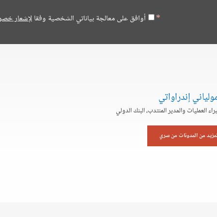
أوافق على معالجة بياناتي الشخصية وفقا
لإشعار خصو
لياني إندراواتي
اء العمليات والمدير المنتدب، البنك الدولي
لمزيد من المدونات من سري