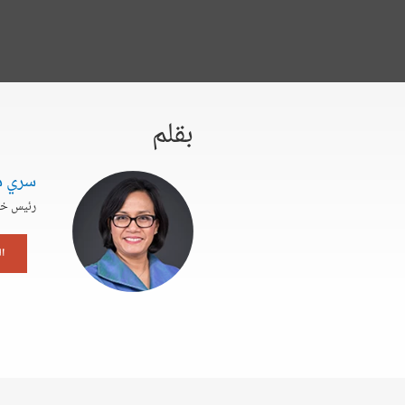
بقلم
سري مو
رئيس خبر
ا