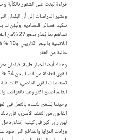
قراءة تبعث على الشعور بالكآبة وخيبة
وتشير الدراسات إلى أن البلدان التي
تتكبد خسائر اقتصادية. وتُبيِّن لنا
اللاتي
عالية من الفقر.
وهناك أيضا أخبار طيبة: فبلدان مثل
العالم أصبح أكثر وعيا بالعواقب وال
وحينما يُسمَح للنساء بالعمل في ال
القانون من العنف الأسري، فإن ذلك
لهن رأي أكبر في كيفية إنفاق دخل ال
وزادت المزايا والمنافع التي تعود 