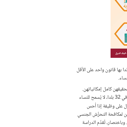
لد في أنحاء العالم، تُمنَع النساء من أداء أعمال مُعيَّنة لا لشيء إلا لأنهن نساء. وهناك أكثر من 150 بلدا بها قانون واحد على الأقل
قيقهن كامل إمكانياتهن.
أنه في 32 بلدا، لا يُسمح للنساء
ح بها للرجال، وفي 18 بلدا لا يمكنهن الحصول على وظيفة إذا أحس
ران من بين هذه البلدان. وفي 59 بلدا، لا توجد قوانين لمكافحة التحرُّش الجنسي
 من العنف الأسري. وباختصار، تُقدِّم الدراسة