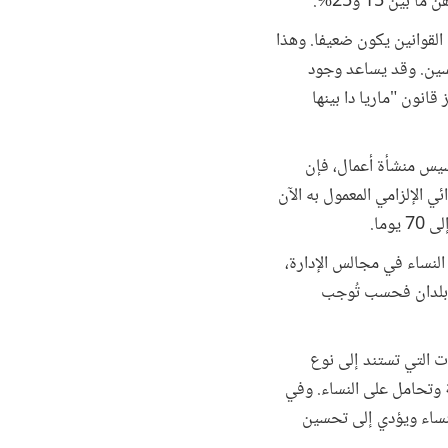
القوانين يكون ضعيفا. وهذا
جنسين. وقد يساعد وجود
انون "ماريا دا بينها
سيس منشأة أعمال، فإن
 الإلزامي المعمول به الآن
مل 6500 شركة أنه حيثما يزيد تمثيل النساء في مجالس الإدارة،
ة بلدان فحسب تُوجب
ات التي تستند إلى نوع
ة وتحامل على النساء. وفي
لنساء ويؤدي إلى تحسين