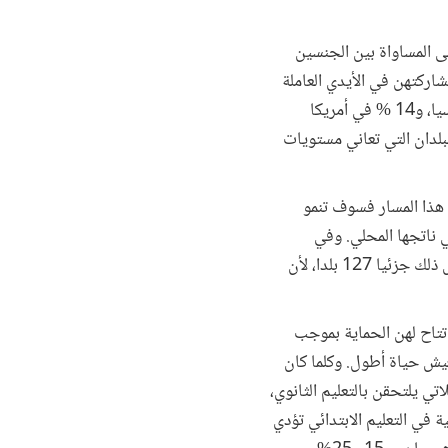
لى المساواة بين الجنسين
شاركتهن في الأيدي العاملة
تساهم بما يُقدَّر بنحو 27 %من الخسائر الاقتصادية في الشرق الأوسط وشمال أفريقيا، و19 % في جنوب آسيا، و14 % في أمريكا
ما تلك البلدان التي تعاني مستويات
 هذا المسار فسوف تنمو
لقادمة لتضيف 1.8 نقطة مئوية إلى إجمالي ناتجها المحلي. وفي
تسعينيات القرن الماضي، كانت قلة من البلدان هي التي تحصل فيها النساء على الحماية من العنف، والآن يفعل ذلك جزئيا 127 بلدا، لأن
 تتاح لهن الحماية بموجب
عيش حياة أطول. وكلما كان
تي يلتحقن بالتعليم الثانوي،
ة في التعليم الابتدائي تؤدي