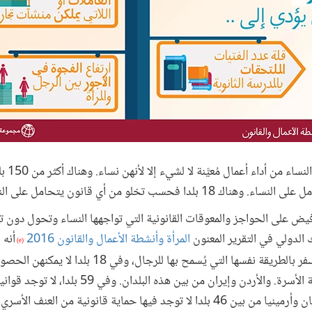
في 100 ب
حسب تخلو من أي قانون يتحامل على النساء.
 على الحواجز والمعوقات القانونية التي تواجهها النساء وتحول دون تح
 الدولي في التقرير المعنون
المرأة وأنشطة الأعمال والقانون 2016
(e)
بالتقدم بطلب للحصول على جواز سفر بالطريقة نفسها التي يُسم
الزوج أن الوظيفة ليست في مصلحة الأسرة. والأردن وإي
في مكان العمل. وميانمار وأوزبكستان وأرمينيا من بين 46 بلدا لا توجد فيها حماية قانونية