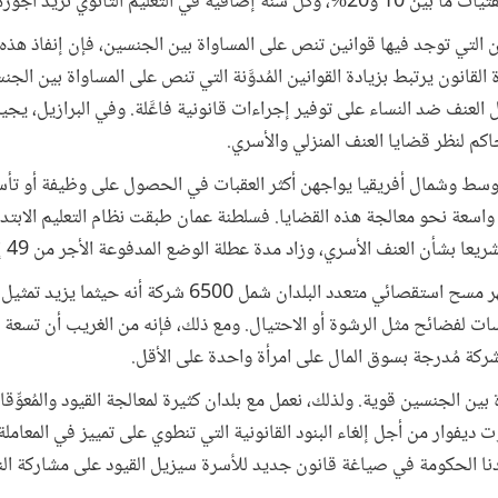
انوي تزيد أجورهن ما بين 15 و25%.
ن التي توجد فيها قوانين تنص على المساواة بين الجنسين، فإن إنفاذ هذه 
قانون يرتبط بزيادة القوانين المُدوَّنة التي تنص على المساواة بين ال
نف ضد النساء على توفير إجراءات قانونية فاعَّلة. وفي البرازيل، يجيز ق
أوسط وشمال أفريقيا يواجهن أكثر العقبات في الحصول على وظيفة أو تأ
سعة نحو معالجة هذه القضايا. فسلطنة عمان طبقت نظام التعليم الابتدائي
 بشأن العنف الأسري، وزاد مدة عطلة الوضع المدفوعة الأجر من 49 إلى 70 يوما.
واستفاد القطاع الخاص أيضا. وأظهر مسح استقصائي متعدد البلدان ش
ت لفضائح مثل الرشوة أو الاحتيال. ومع ذلك، فإنه من الغريب أن تسع
شركة مُدرجة بسوق المال على امرأة واحدة على الأقل.
بين الجنسين قوية. ولذلك، نعمل مع بلدان كثيرة لمعالجة القيود والمُعوِّق
 ديفوار من أجل إلغاء البنود القانونية التي تنطوي على تمييز في المعامل
ندنا الحكومة في صياغة قانون جديد للأسرة سيزيل القيود على مشاركة ا