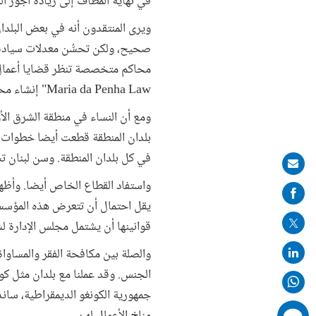
في نهاية المطاف إلى زيادة أجور الفتيات ما بين 10 و20%، وكل سنة إضافية في التعليم الث
ويرى المنتقدون أنه في بعض البلدا
صحيح، ولكن تحسُّن معدلات سيادة ال
محاكم متخصصة تنظر قضايا أعمال الع
Maria da Penha Law" إنشاء محاكم لنظر قضايا العنف المنزلي والأسري.
ومع أن النساء في منطقة الشرق ال
بلدان المنطقة قطعت أيضا خطوات وا
في كل بلدان المنطقة. وسن لبنان تشريعا
Share
on
يقل احتمال أن تتعرض هذه المؤسسا
mail
قوانينها أن يشتمل مجلس الإدارة ل
والصلة بين مكافحة الفقر والمساواة 
الجنس. وقد عملنا مع بلدان مثل كوت
جمهورية الكونغو الديمقراطية، سا
comments