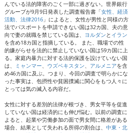
んでいる法的障害のごく一部に過ぎない。世界銀行
グループが9月9日発表した調査報告書「
女性、経済
活動、法律2016
」によると、女性が男性と同様の方
法でパスポートを申請できない国は32カ国、夫の意
向で妻の就職を禁じている国は、
ヨルダン
と
イラン
を含め18カ国と指摘している。
また、職場での性
的嫌がらせを法的に禁止していない国は59カ国に上
る。家庭内暴力に対する法的保護を設けていない国
は、
ミャンマー
、
ウズベキスタン
、
アルメニア
を含
め46カ国に及ぶ。つまり、今回の調査で明らかにな
った事実は、包摂性や貧困撲滅に関心をもつ人々に
とっては気の滅入る内容だ。
女性に対する差別的法律が根づき、男女平等を促進
していない国は経済的にも伸び悩む。以前の調査に
よると、起業や労働参加の面で男女間に格差がある
場合、結果として失われる所得の割合は、
中東・北