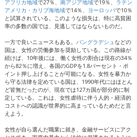
アフリカ地域
で27％、
南アジア地域
で19％、
ラテン
アメリカ・カリブ海地域
で14％、
ヨーロッパ
で10％
と試算されている。このような損失は、特に高貧困
率の多数の国では、見逃してはならないものだ。
一方で良いニュースもある。
バングラデシュ
などの
国は、女性の労働参加を奨励している。この路線が
続けば、10年後には、働く女性の割合は現在の34％
から82％に増え、各国のGDPを1.8パーセント・ポ
イント押し上げることが可能になる。女性を暴力か
ら守る法律を定めている国は、1990年代にはほとん
ど皆無だったのが、現在では127カ国が部分的に制
定している。これは、女性虐待に伴う人的・経済的
コストへの認識が世界的に高まっているためだと言
えよう。
女性が自ら選んだ職業に就き、金融サービスにアク