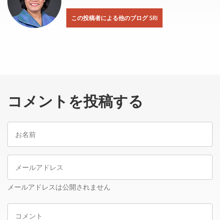
この投稿者による他のブログ SRI
コメントを投稿する
お
名
前
メ
ー
ル
メールアドレスは公開されません
ア
コ
ド