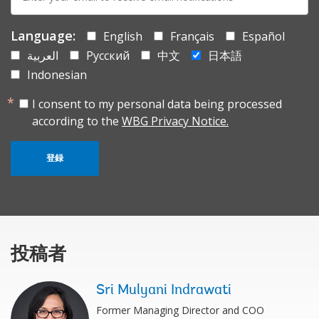
mail:
Language:
English
Français
Español
العربية
Русский
中文
日本語
Indonesian
I consent to my personal data being processed
according to the
WBG Privacy Notice.
登録
投稿者
Sri Mulyani Indrawati
Former Managing Director and COO