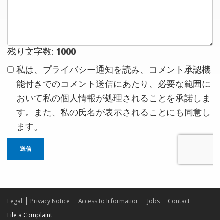
メ
レ
ン
ス
ト
残り文字数:
1000
私は、プライバシー通知を読み、コメント承認機
能付きでのコメント送信にあたり、必要な範囲に
おいて私の個人情報が処理されることを承諾しま
す。また、私の氏名が表示されることにも同意し
ます。
送信
Legal
Privacy Notice
Access to Information
Jobs
Contact
File a Complaint