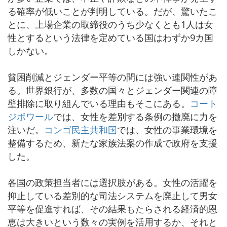
る確率が低いことが判明している。だが、驚いたこ
とに、上場企業の取締役のうち少なくとも1人は女
性とするという法律を定めている国はわずか9カ国
しかない。
貧困削減とジェンダー平等の間には強い連関性があ
る。世界銀行が、多数の国々とジェンダー関連の障
壁排除に取り組んでいる理由もそこにある。
コート
ジボワール
では、女性を差別する条例の撤廃に力を
注いだ。
コンゴ民主共和国
では、女性の事業環境を
整備するため、新たな家族法案の作成で政府を支援
した。
各国の政策担当者には選択肢がある。女性の活躍を
抑止している差別的な司法システムを廃止して男女
平等を促進すれば、その結果もたらされる経済的恩
恵は大きいという数々の実例を活用するか、それと