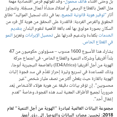
بل وحتى اقتناء
هاتف محمول
- وقد تفوتهم فرص اقتصادية مهمة
مثل العمل بالقطاع الرسمي أو امتلاك منشأة أعمال مسجَّلة. وتتجاوز
آثار
"توفير هوية قانونية للجميع،
بما في ذلك تسجيل المواليد" نطاق
الحقوق والفرص الفردية: فالقدرة على التحقق من هوية كل فرد من
السكان بصورة موثوق بها تُعد بالغة الأهمية لتقوم البلدان
بتقديم
الخدمات
بكفاءة وتدعيم قدرتها على
تحصيل الإيرادات
وتعزيز
النمو
في القطاع الخاص.
يشارك هذا الأسبوع 1600 مندوب – مسؤولون حكوميون من 47
بلداً أفريقياً وشركاء التنمية والقطاع الخاص- في اجتماع حركة
الهوية من أجل أفريقيا (ID4Africa) بالعاصمة النيجيرية أبوجا،
وذلك للمساعدة في تسريع وتيرة إحراز تقدُّم في سد فجوة إثبات
الهوية بالقارة حيث يقطن أكثر من نصف مليار شخص "غير
محسوبين". إن توّفر بيانات دقيقة عن هوية هؤلاء الأشخاص يُعد
ضرورياً لجميع الأطراف المعنية لسد هذه الفجوة، وخاصةً "لعدم
إغفال أحد".
مجموعة البيانات العالمية لمبادرة "الهوية من أجل التنمية" لعام
2018: تحسين مصادر البيانات والتوصل إلى رؤى أعمق