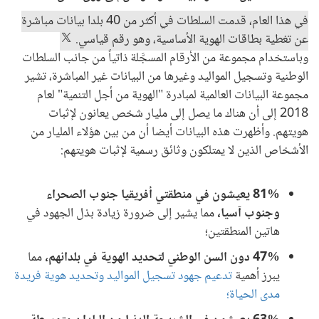
في هذا العام، قدمت السلطات في أكثر من 40 بلدا بيانات مباشرة
عن تغطية بطاقات الهوية الأساسية، وهو رقم قياسي.
وباستخدام مجموعة من الأرقام المسجَّلة ذاتياً من جانب السلطات
الوطنية وتسجيل المواليد وغيرها من البيانات غير المباشرة، تشير
مجموعة البيانات العالمية لمبادرة "الهوية من أجل التنمية" لعام
2018 إلى أن هناك ما يصل إلى مليار شخص يعانون لإثبات
هويتهم. وأظهرت هذه البيانات أيضا أن من بين هؤلاء المليار من
الأشخاص الذين لا يمتلكون وثائق رسمية لإثبات هويتهم:
81% يعيشون في منطقتي أفريقيا جنوب الصحراء
وجنوب آسيا،
مما يشير إلى ضرورة زيادة بذل الجهود في
هاتين المنطقتين؛
47% دون السن الوطني لتحديد الهوية في بلدانهم،
مما
يبرز أهمية
تدعيم جهود تسجيل المواليد
وتحديد هوية فريدة
مدى الحياة؛