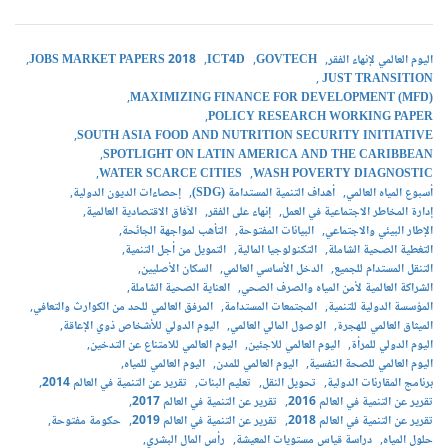
اليوم العالمي لإنهاء الفقر
GOVTECH
ICT4D
JOBS MARKET PAPERS 2018
JUST TRANSITION
MAXIMIZING FINANCE FOR DEVELOPMENT (MFD)
POLICY RESEARCH WORKING PAPER
SOUTH ASIA FOOD AND NUTRITION SECURITY INITIATIVE
SPOTLIGHT ON LATIN AMERICA AND THE CARIBBEAN
WATER SCARCE CITIES
WASH POVERTY DIAGNOSTIC
أسبوع المياه العالمي
أهداف التنمية المستدامة (SDG)
إحصاءات الديون الدولية
إدارة المخاطر الاجتماعية في العمل
إنهاء على الفقر
الآفاق الاقتصادية العالمية
الإطار البيئي والاجتماعي
البيانات المفتوحة
التأهب لمواجهة الجائحة
التغطية الصحية الشاملة
التكنولوجيا المالية
التمويل من أجل التنمية
التنقل المستدام للجميع
الدخل الأساسي العالمي
السكان الأصليين
الشراكة العالمية لأمن المياه والصرف الصحي
العناية الصحية الشاملة
المؤسسة الدولية للتنمية
المجتمعات المستدامة
المرفق العالمي للحد من الكوارث والتعافي
الميثاق العالمي للهجرة
الوصول المالي العالمي
اليوم الدولي للأشخاص ذوي الإعاقة
اليوم الدولي للمرأة
اليوم العالمي للاجئين
اليوم العالمي للامتناع عن التدخين
اليوم العالمي للصحة النفسية
اليوم العالمي للمدن
اليوم العالمي للمياه
برنامج المقارنات الدولية
تحويل النقل
تعليم البنات
تقرير عن التنمية في العالم 2014
تقرير عن التنمية في العالم 2016
تقرير عن التنمية في العالم 2017
تقرير عن التنمية في العالم 2018
تقرير عن التنمية في العالم 2019
حكومة مفتوحة
حلول المياه
دراسة قياس مستويات المعيشة
رأس المال البشري