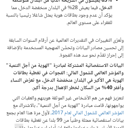
63% يعيشون في الشريحة الدنيا من البلدان متوسطة
الدخل،
فيما يعيش 28% في البلدان منخفضة الدخل، مما
يؤكد أن عدم وجود بطاقات هوية يمثل شاغلا رئيسيا بالنسبة
للفقراء على مستوى العالم.
وتُعزَى التغييرات في التقديرات العالمية عن أرقام السنوات السابقة
إلى تحسين مصادر البيانات وتحسُّن المنهجية المستخدمة بالإضافة
إلى إحراز تقدُّم نحو سد هذه الفجوة.
البيانات الاستقصائية المشتركة لمبادرة "الهوية من أجل التنمية"
والمؤشر العالمي للشمول المالي: الفجوات في تغطية بطاقات
الهوية هي الأكبر في البلدان منخفضة الدخل، مع تعرُّض النساء
وأفقر 40% من السكان لخطر الإهمال بدرجة أكبر.
لتعزيز فهم من هم الأشخاص غير الموثقة هويتهم والعقبات التي
يواجهونها، قامت مبادرة "الهوية من أجل التنمية"، بالاشتراك مع
المؤشر العالمي للشمول المالي لعام 2017،
لأول مرة هذا العام بجمع
بيانات استقصائية ممثلة وطنياً من 99 بلدا عن تغطية بطاقات
الهوية الأساسية واستخدامها والعقبات أمام استخراجها. و
تشير