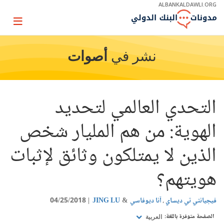
Skip
ALBANKALDAWLI.ORG
to
Main
Page
Navigation
igation
نشر في
أصوات
التحدي العالمي لتحديد
الهوية: من هم المليار شخص
الذين لا يمتلكون وثائق لإثبات
هويتهم؟
فيجيانتي تي ديساي
آنا ديوفاسي
JING LU
04/25/2018
الصفحة متوفرة باللغة:
العربية