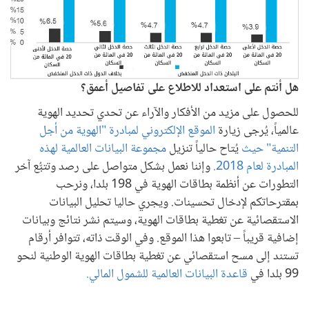
هل أنتم على استعداد للاطلاع على تفاصيل أعمق؟
للحصول على مزيد من الأفكار والآراء عن تحدي تحديد الهوية
عالمياً، يُرجى زيارة
الموقع الإلكتروني لمبادرة "الهوية من أجل
التنمية" حيث
يُتاح حالياً تنزيل
مجموعة البيانات العالمية لهذه
المبادرة لعام 2018.
وإننا نعمل بشكل متواصل على رصد وتتبُّع آخر
التطورات عن أنظمة بطاقات الهوية في 198 بلدا، ونرحب
بمقترحاتكم لإدخال تحسينات. ويجري حاليا تحليل البيانات
الاستقصائية عن تغطية بطاقات الهوية، وسيتم نشر نتائج وبيانات
إضافية قريباً – تابعوا هذا الموقع. وفي الوقت ذاته، تتوافر أرقام
تستند إلى مسح استقصائي عن تغطية بطاقات الهوية الوطنية لنحو
99 بلدا في
قاعدة البيانات العالمية للشمول المالي.