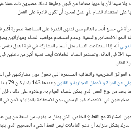
ا سيما لأن والديها منعاها من قبول وظيفة نادلة، معتبرين ذلك عملا غير
ها على استعداد للقيام بأي عمل لمجرد أن تكون قادرة على العمل.
احدة من 865 مليون امرأة في جميع أنحاء العالم ممن لديهن القدرة على المساهمة بصورة أك
 النمو الاقتصادي والتنمية. وعدم استخدم مواهب النساء ومهاراتهن يعيق 
لدولي
أنه إذا استطاعت النساء مثل أسماء المشاركة في قوة العمل بنفس 
الناتج المحلي الإجمالي في مصر بنسبة 34 في المائة. وتستثمر النساء العاملات أيضا نسبة أكبر 
ة الفقر.
ء العوائق التشريعية والثقافية المستمرة التي تحول دون مشاركتهن في القوة
ولي عن المرأة والأعمال التجارية والقانون
وعددها 43
 يحد من نوع العمل الذي يمكن للنساء القيام به. وعلاوة على ذلك ، فإن 
 منخرطون في الاقتصاد غير الرسمي، دون الاستفادة بالمزايا والأمن في ا
دون المشاركة مع القطاع الخاص، الذي يمثل ما يقرب من تسعة من بين عش
 تدرك بشكل متزايد أن دعم العاملات ليس فقط الشيء الصحيح الذي ينبغي