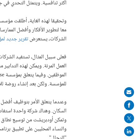
أكثر تنافسية. ويتمثل التحدي في ج
وتحقيقا لهذه الغاية، أطلقت مؤسسة
معا لتطوير الأفكار وأفضل الممارس
الشركات، يستعرض
تقرير جديد لمؤ
فعلى سبيل المثال، تستفيد الشركات
العمل المرنة. ويمكن لهذه التدابي
للمؤسسة. ولكن بعد إنشاء روضة للأ
Share
وعندما يتعلق الأمر بتوظيف أفضل ا
on
السكان. وهناك شركة واحدة استفا
mail
وتمكن أودبريشت من توسيع نطاق مج
والنساء المحليين على تطبيق برنامجه
"الرجال".