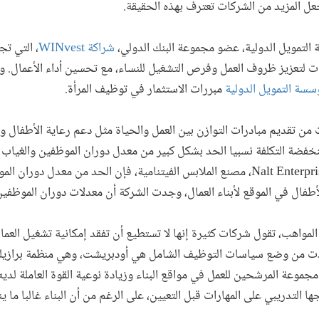
عل المزيد من الشركات تعترف بهذه الحقيقة.
 التمويل الدولية، عضو مجموعة البنك الدولي،
شراكة WINvest
، التي ت
ات لتعزيز ظروف العمل وفرص التشغيل للنساء، مع تحسين أداء الأعمال. وب
سسة التمويل الدولية
مبررات الاستثمار في توظيف المرأة.
 من تقديم مبادرات التوازن بين العمل والحياة مثل دعم رعاية الأطفال 
ر منخفضة التكلفة نسبيا الحد بشكل كبير من معدل دوران الموظفين والغيا
الموظفين. وفيما يتعلق بمؤسسة Nalt Enterprise، مصنع الملابس الفيتنامية، فإن الحد من م
طفال في الموقع لأبناء العمال، وجدت الشركة أن معدلات دوران الموظفين
لمواهب، تقول شركات كثيرة إنها لا تستطيع أن تفقد إمكانية تشغيل العم
دت من وضع سياسات التوظيف الشامل هي أودبريشت، وهي منظمة برازيل
موعة المرشحين للعمل في مواقع البناء وزيادة نوعية القوة العاملة لد
ا التدريبي على المهارات قبل التعيين، على الرغم من أن البناء غالبا ما ي