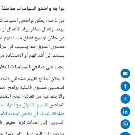
يواجه واضعو السياسات مفاضلة بي
من ناحية، يمكن لواضعي السياسات أ
يهدد بإهمال صغار رواد الأعمال أو
من خلال توسيع نطاق مساندتهم لجمي
مستوى السوق، مما يتسبب في عرقلة
يستند إلى أهدافهم أو الاستفادة 
يجب على صانعي السياسات النظرَ 
Share
لا يمكن لنتائج تقييم عشوائي واحد 
on
فتحسين مستوى فاعلية برامج المسان
mail
والاجتماعية من فعالية المنح النقد
المناطق
تقاسم الأموال مع أفراد آ
مملوكة للنساء أن يضمن توجيه الأمو
المدربين
إلى إحداث فرقٍ حقيقي في ا
موضوعات للبحث في المستقبل حول