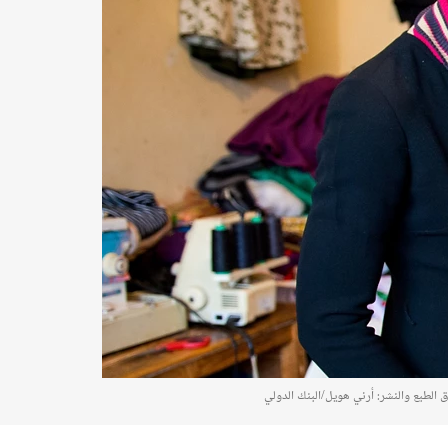
الطبع والنشر: أرني هويل/البنك الدولي