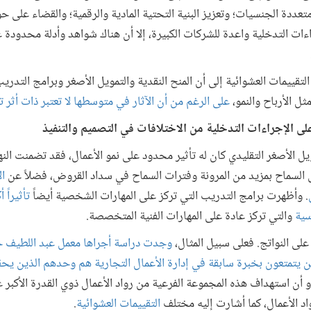
متعددة الجنسيات؛ وتعزيز البنية التحتية المادية والرقمية؛ والقضاء على 
ات التدخلية واعدة للشركات الكبيرة، إلا أن هناك شواهد وأدلة محدودة على
قييمات العشوائية إلى أن المنح النقدية والتمويل الأصغر وبرامج التدريب
ل الأرباح والنمو،
على الرغم من أن الآثار في متوسطها لا تعتبر ذات أثر 
ة على الإجراءات التدخلية من الاختلافات في التصميم والتنفيذ
ل الأصغر التقليدي كان له تأثير محدود على نمو الأعمال، فقد تضمنت الن
ل السماح بمزيد من المرونة وفترات السماح في سداد القروض، فضلاً عن
ا
. وأظهرت برامج التدريب التي تركز على المهارات الشخصية أيضاً
تأثيراً 
سية
والتي تركز عادة على المهارات الفنية المتخصصة.
على النواتج. فعلى سبيل المثال،
وجدت دراسة أجراها معمل عبد اللطيف ج
ممن يتمتعون بخبرة سابقة في إدارة الأعمال التجارية هم وحدهم الذين يحق
أن استهداف هذه المجموعة الفرعية من رواد الأعمال ذوي القدرة الأكبر على
واد الأعمال، كما أشارت إليه مختلف
التقييمات العشوائية
.