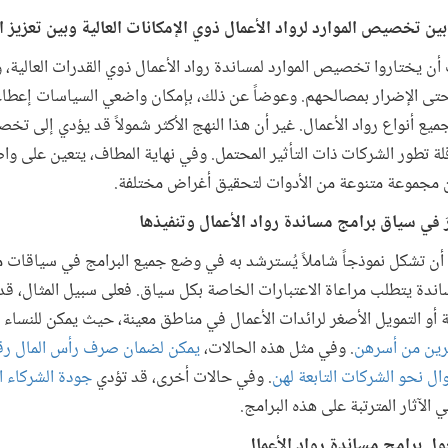
ن تخصيص الموارد لرواد الأعمال ذوي الإمكانات العالية وبين تعزيز 
ن يختاروا تخصيص الموارد لمساندة رواد الأعمال ذوي القدرات العالية، و
 حتى الإضرار بمصالحهم. وعوضاً عن ذلك، بإمكان واضعي السياسات إعطاء
ع أنواع رواد الأعمال. غير أن هذا النهج الأكثر شمولاً قد يؤدي إلى تخ
 تطور الشركات ذات التأثير المحتمل. وفي نهاية المطاف، يتعين على وا
من مجموعة متنوعة من الأدوات لتحقيق أغراض مختلفة.
في سياق برامج مساندة رواد الأعمال وتنفيذها
أن تشكل نموذجاً شاملاً يُسترشد به في وضع جميع البرامج في سياقات مختل
دة يتطلب مراعاة الاعتبارات الخاصة بكل سياق. فعلى سبيل المثال، قد ت
ية أو التمويل الأصغر لرائدات الأعمال في مناطق معينة، حيث يمكن للنسا
خرين من أسرهن
. وفي مثل هذه الحالات،
يمكن لضمان صرف رأس المال رق
ال نحو الشركات التابعة لهن
. وفي حالات أخرى، قد تؤدي
جودة الشركاء ا
لآثار المترتبة على هذه البرامج.
 برامج مساندة رواد الأعمال