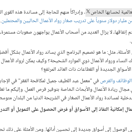
لعالمية لحسابها الخاص
. وإدراكاً منهم للحاجة إلى مساندة هذه القوى ال
مليار دولار سنوياً على تدريب صغار رواد الأعمال الحاليين والمحتملين
.
تم إنفاقها، لا يزال العديد من أصحاب الأعمال يواجهون صعوبات مستمرة،
.
لأسئلة، مثل: ما هو تصميم البرنامج الذي يساند رواد الأعمال بشكل أفض
ك النساء ورواد الأعمال ذوي الموارد الشحيحة؟ وكيف يمكن لرواد الأعمال 
الأسواق الجديدة أو القطاعات ذات العائد المرتفع؟
 الوظائف والفرص
في "معمل عبد اللطيف جميل لمكافحة الفقر" في الإجابة
مجال ريادة الأعمال والأبحاث الخاصة بتوفير فرص العمل. وإليكم ما تعل
لتدخلية لمساندة رواد الأعمال الصغار في الشريحة الدنيا من البلدان متوس
عمال إمكانيةَ النفاذ إلى الأسواق أو فرصَ الحصول على التمويل أو التدر
 الوصول إلى أسواق جديدة إلى تحسين أدائها. ومن الأمثلة على ذلك تح