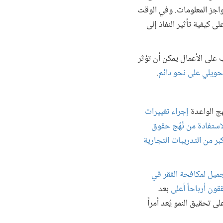
حواجز المعلومات. وفي الوقت
 كيفية تأثير النفاذ إلى
 على الأعمال يمكن أن تؤثر
تحويلي على نحو دائم
.
هج الواعدة
إجراء تغييرات
لاستفادة من نُهُج حقوق
أكبر من التدريبات التجارية
ميل لمكافحة الفقر في
قون أرباحاً أعلى
بعد
 تحقيق النمو يُعد أمراً