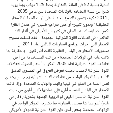
اسمية بنسبة 52 في المائة بالمقارنة بخط 1.25 دولار، وبما يزيد
كثيرا عن نسبة التضخم بالولايات المتحدة بين عامي 2005
و2011؟ كيف يتسق ذلك مع الحفاظ على ثبات الخط "بالأسعار
الحقيقية" وبدون تغيير- أو حتى بتراجع ضئيل- في معدل الفقر؟
تكمن الإجابة- كما هو الحال في كثير من الأحيان في ألغاز الفقر
العالمي- في تعادلات القوة الشرائية الجديدة... فقد كشفت مسوح
الأسعار التي أجراها برنامج المقارنات العالمي عام 2011 أن
مستويات الأسعار في البلدان الفقيرة كانت أقل كثيرا - بالمقارنة بما
كانت عليه في الولايات المتحدة - من تلك المستخدمة من أجل
تعادلات القوة الشرائية لعام 2005. تذكر أن أسعار الصرف لتعادلات
القوة الشرائية تُحسب بحيث تعوض الفروق في المستوى المطلق
للأسعار: فالدولار الواحد من تعادلات القوة الشرائية يجب أن يشتري
نفس السلة من السلع في كينيا والهند والولايات المتحدة. وإذا كانت
الأسعار في البلدان الفقيرة أقل، فإن عملاتها تكون أقوى من حيث
القوة الشرائية: فالشلن الكيني أو الروبية الهندية يشتريان (كل في
بلده) أكثر مما كنا نعتقد، بالمقارنة بما يشتريه الدولار الواحد في
الولايات المتحدة. بمعنى آخر، فإن القوة الشرائية للدولار الأمريكي