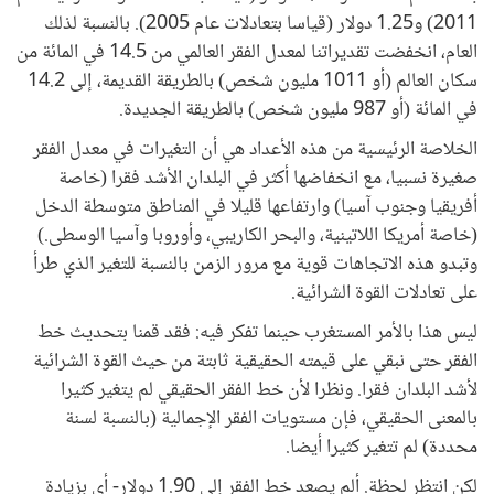
2011) و1.25 دولار (قياسا بتعادلات عام 2005). بالنسبة لذلك
العام، انخفضت تقديراتنا لمعدل الفقر العالمي من 14.5 في المائة من
سكان العالم (أو 1011 مليون شخص) بالطريقة القديمة، إلى 14.2
في المائة (أو 987 مليون شخص) بالطريقة الجديدة.
الخلاصة الرئيسية من هذه الأعداد هي أن التغيرات في معدل الفقر
صغيرة نسبيا، مع انخفاضها أكثر في البلدان الأشد فقرا (خاصة
أفريقيا وجنوب آسيا) وارتفاعها قليلا في المناطق متوسطة الدخل
(خاصة أمريكا اللاتينية، والبحر الكاريبي، وأوروبا وآسيا الوسطى.)
وتبدو هذه الاتجاهات قوية مع مرور الزمن بالنسبة للتغير الذي طرأ
على تعادلات القوة الشرائية.
ليس هذا بالأمر المستغرب حينما تفكر فيه: فقد قمنا بتحديث خط
الفقر حتى نبقي على قيمته الحقيقية ثابتة من حيث القوة الشرائية
لأشد البلدان فقرا. ونظرا لأن خط الفقر الحقيقي لم يتغير كثيرا
بالمعنى الحقيقي، فإن مستويات الفقر الإجمالية (بالنسبة لسنة
محددة) لم تتغير كثيرا أيضا.
لكن انتظر لحظة. ألم يصعد خط الفقر إلى 1.90 دولار- أي بزيادة