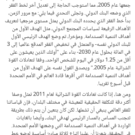
جمعها عام 2005، مما استوجب الحاجة إلى تعديل آخر لخط الفقر
الذي وضعه البنك الدولي. وتجلى التحدي فيما يلي: مع مرور الزمن،
بدأ خط الفقر الذي يحدده البنك الدولي يمثل مستوى مرجعيا لتعريف
الأهداف الرفيعة لسياسات المجتمع الدولي، مثل الهدف الأول من
أهداف التنمية المستدامة. ومؤخرا، تم وضع الهدف الرئيسي الأول
للبنك الدولي نفسه- والمتمثل في تخفيض الفقر المدقع عالميا إلى 3
في المائة بحلول عام 2030- بناء على "أولئك الذين يعيشون على
أقل من 1.25 دولار في اليوم للشخص الواحد، وفقا لتعادلات القوة
الشرائية عام 2005." ويصدق القول نفسه على الهدف الأول من
أهداف التنمية المستدامة التي أقرها قادة العالم في الأمم المتحدة
قبل أسبوع تقريبا.
ومن هنا، إذا كانت تعادلات القوة الشرائية لعام 2011 تمثل وصفا
أكثر دقة للتكلفة الحقيقية للمعيشة في مختلف البلدان، فإن قياساتنا
للفقر العالمي ينبغي أن تشملها. لكن كان يتعين أن يتم ذلك بطريقة
تتجنب المساس بالمسار الرئيسي لهدفي البنك، وأيضا بالغايات
الواردة في أهداف التنمية المستدامة التي وضعتها الأمم المتحدة.
في الحقيقة، شعرنا أن علينا اتباع ثلاثة مبادئ أساسية لوضع خط