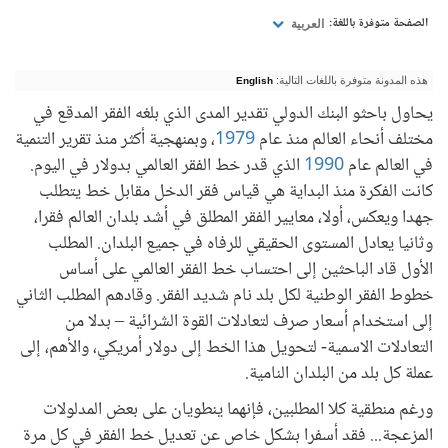
الصفحة متوفرة باللغة:
العربية
هذه المدونة متوفرة باللغات التالية:
English
يحاول باحثو البنك الدولي تقدير المدى الذي بلغه الفقر المدقع في
مختلف أنحاء العالم منذ عام
1979
، وبمنهجية أكثر منذ تقرير التنمية
في العالم عام
1990
الذي قدر خط الفقر العالمي بدولار في اليوم.
كانت الفكرة منذ البداية هي قياس فقر الدخل مقابل خط يتطلب
جهدا ويعكس، أولا، معايير الفقر المطلق في أشد بلدان العالم فقرا،
وثانيا يعادل المستوى الحقيقي للرفاه في جميع البلدان. المطلب
الأول قاد الباحثين إلى احتساب خط الفقر العالمي على أساس
خطوط الفقر الوطنية لكل بلد نام شديد الفقر. وقادهم المطلب الثاني
إلى استخدام أسعار صرف لتعادلات القوة الشرائية – بدلا من
التعادلات الاسمية- لتحويل هذا الخط إلى دولار أمريكي، والأهم، إلى
عملة كل بلد من البلدان النامية.
ورغم منطقية كلا المطلبين، فإنهما ينطويان على بعض المدلولات
المزعجة... فقد أسفرا بشكل خاص عن تعديل خط الفقر في كل مرة