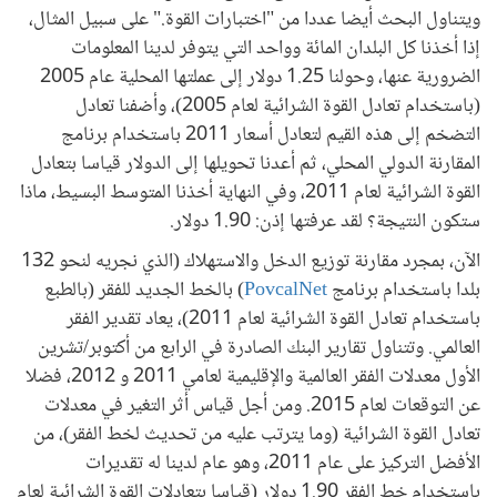
ويتناول البحث أيضا عددا من "اختبارات القوة." على سبيل المثال،
إذا أخذنا كل البلدان المائة وواحد التي يتوفر لدينا المعلومات
الضرورية عنها، وحولنا 1.25 دولار إلى عملتها المحلية عام 2005
(باستخدام تعادل القوة الشرائية لعام 2005)، وأضفنا تعادل
التضخم إلى هذه القيم لتعادل أسعار 2011 باستخدام برنامج
المقارنة الدولي المحلي، ثم أعدنا تحويلها إلى الدولار قياسا بتعادل
القوة الشرائية لعام 2011، وفي النهاية أخذنا المتوسط البسيط، ماذا
ستكون النتيجة؟ لقد عرفتها إذن: 1.90 دولار.
الآن، بمجرد مقارنة توزيع الدخل والاستهلاك (الذي نجريه لنحو 132
بلدا باستخدام برنامج
PovcalNet
) بالخط الجديد للفقر (بالطبع
باستخدام تعادل القوة الشرائية لعام 2011)، يعاد تقدير الفقر
العالمي. وتتناول تقارير البنك الصادرة في الرابع من أكتوبر/تشرين
الأول معدلات الفقر العالمية والإقليمية لعامي 2011 و 2012، فضلا
عن التوقعات لعام 2015. ومن أجل قياس أثر التغير في معدلات
تعادل القوة الشرائية (وما يترتب عليه من تحديث لخط الفقر)، من
الأفضل التركيز على عام 2011، وهو عام لدينا له تقديرات
باستخدام خط الفقر 1.90 دولار (قياسا بتعادلات القوة الشرائية لعام