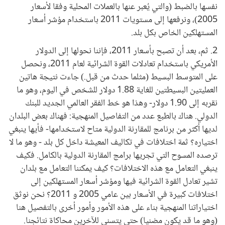
نفسها بالضبط (والتي يُعبر عنها بالعملات المحلية وفقا لأسعار
2005)، ونرفعها إلى مستويات 2011 باستخدام مؤشر أسعار
المستهلكين الخاص بكل بلد.
2. ثم، بعد أن تصبح بأسعار 2011، فإننا نحولها إلى الدولار
الأمريكي باستخدام تعادلات القوة الشرائية لعام 2011، ونحصل
على المتوسط البسيط (مثلما حدث من قبل.) جاءت نتيجة هاتين
العمليتين البسيطتين للغاية 1.88 دولار للشخص في اليوم، وهو ما
نقربه إلى 1.90 دولار- وهذا هو خط الفقر العالمي الجديد للبنك
الدولي. هناك بالطبع عدد من التفاصيل المنهجية: فهناك بعض البلدان
لديها أكثر من برنامج للمقارنة الدولية متاح لاستخدامها- فأيها ينبغي
اختياره؟ ثمة اختلافات في تكاليف المعيشة داخل كل بلد - وهو ما لا
ترصده المسوح التي تجريها برامج المقارنة الدولية بالكامل. فكيف
ينبغي التعامل مع هذه الاختلافات؟ كيف يمكننا التعامل مع بلدان
تشير تعادل القوة الشرائية فيها ومؤشر أسعار المستهلكين إلى
اختلافات كبيرة في الأسعار بين عامي 2005 و 2011؟ نحن نوثق
اختياراتنا المنهجية بناء على هذه الأمور وأمور أخرى بالتفصيل هنا
(وهو ما قد يكون مضنيا) حتى يتسنى للآخرين محاكاة نتائجنا.