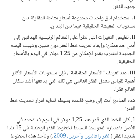
جديد للفقر:
I. استخدام أدق وأحدث مجموعة أسعار متاحة للمقارنة بين
مستويات المعيشة الحقيقية فيما بين البلدان.
II. تقليص التغيرات التي تطرأ على المعالم الرئيسية للهدفين إلى
أدنى حد ممكن: وإبقاء تعريف خط الفقر دون تغيير، وتثبيت قيمته
الجديدة لتقترب بقدر الإمكان من 1.25 دولار في اليوم بالأسعار
الحقيقية.
III. عند تعريف "الأسعار الحقيقية"، فإن مستويات الأسعار الأكثر
أهمية لقياس معدل الفقر العالمي هي تلك التي يدفعها أشد سكان
العالم فقرا.
هذه المبادئ أدت إلى وضع قاعدة بسيطة للغاية لقرار تحديث خط
الفقر:
1. كان الخط الذي قدر عند 1.25 دولار في اليوم قد تحدد في
الأصل باعتباره المتوسط البسيط لخطوط الفقر الوطنية في 15 بلدا
شديد الفقر (
أنظر رافاليون وآخرين، 2009
.) ونأخذ هذه الخطوط