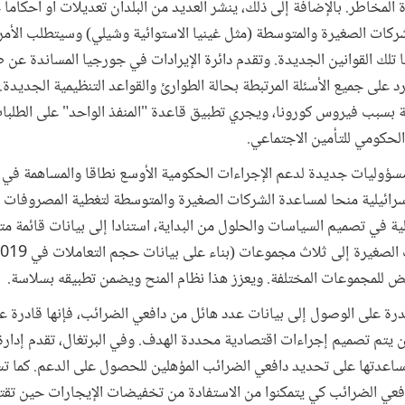
ة المخاطر. بالإضافة إلى ذلك، ينشر العديد من البلدان تعديلات أو أحكاما 
لشركات الصغيرة والمتوسطة (مثل غينيا الاستوائية وشيلي) وسيتطلب الأ
ا تلك القوانين الجديدة. وتقدم دائرة الإيرادات في جورجيا المساندة 
على جميع الأسئلة المرتبطة بحالة الطوارئ والقواعد التنظيمية الجديدة. و
 بسبب فيروس كورونا، ويجري تطبيق قاعدة "المنفذ الواحد" على الطلبات
لحكومي للتأمين الاجتماعي.
ؤوليات جديدة لدعم الإجراءات الحكومية الأوسع نطاقا والمساهمة في 
رائيلية منحا لمساعدة الشركات الصغيرة والمتوسطة لتغطية المصروفات الثا
 في تصميم السياسات والحلول من البداية، استنادا إلى بيانات قائمة مت
للمجموعات المختلفة. ويعزز هذا نظام المنح ويضمن تطبيقه بسلاسة.
قدرة على الوصول إلى بيانات عدد هائل من دافعي الضرائب، فإنها قادرة ع
ن يتم تصميم إجراءات اقتصادية محددة الهدف. وفي البرتغال، تقدم إدار
مساعدتها على تحديد دافعي الضرائب المؤهلين للحصول على الدعم. كما ت
فعي الضرائب كي يتمكنوا من الاستفادة من تخفيضات الإيجارات حين تق