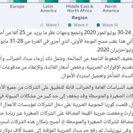
أجريت الموجة الثالثة في الفترة من 4
خفيف الضغوط الناجمة عن الجائحة. وشمل ذلك إرجاء سداد الضرائب و/أ
لتقديم الإقرارات الضريبية، وخفض أسعار الفائدة، والإعفاء من مدفوعات الض
سداد المتأخر وتعجيل استرداد الأموال.
يد السياسات العامة والضرائب قابلة للتطبيق على الشركات من جميع الأ
 الصغيرة والمتوسطة وقد يخفف إلى حد كبير من مشكلات السيولة في 
ل، قلصت كوريا الجنوبية الضريبة على دخل الشركات لمؤسسات الأعمال 
كوارث وخفضت ضريبة القيمة المضافة على الشركات الصغيرة عبر زيادة ح
م الطلب بدلا من 75 يوما. وفي نيوزيلندا، تم رفع حد سداد الضريبة المؤقتة إلى خمسة آلاف