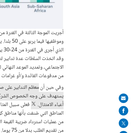
الذي أجرى في الفترة من 24-30 يونيو/حزيران 2020.
وقد اتخذت السلطات عدة تدابير لت
الاجتماعي، وتمديد الموعد النهائي 
من مدفوعات الفائدة و/أو غرامات ال
وفي حين أن
معظم التدابير على صع
يستهدف على وجه الخصوص الشركات
Share
أعباء الامتثال.
فعلى سبيل المثا
on
المناطق التي صُنفت بأنها مناطق 
mail
من تقدي