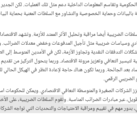
الحكومية وتقاسم المعلومات الداخلية دعم مثل تلك العمليات. لكن الجدير ب
ة بالبيانات وحماية الخصوصية والتشاور مع السلطات المعنية بحماية البيا
طات الضريبية أيضا مراقبة وتحليل الأثر الممتد للأزمة. وتشهد الاقتصاد
صادي وسياسات ضريبية مثل تأجيل المدفوعات وخفض معدلات الضرائب. وف
لات التدفقات النقدية وتجاوز الأزمة، لكن في الأمدين المتوسط إلى ال
ة لتيسير التعافي وتعزيز مرونة الاقتصاد. وربما يتحول التركيز من تقديم 
اد بعد الجائحة. وربما تكون هناك حاجة لإعادة النظر في الهيكل الحالي 
 الضريبي الرقمي.
عزز الشركات الصغيرة والمتوسطة التعافي الاقتصادي. ويمكن للحكومات اس
طويل، عبر مبادرات الضرائب المناسبة. و
تقوم السلطات الضريبية، على الأخص
، بدور مهم في تقييم ومراقبة الاحتياجات والتحديات التي تواجه الشرك