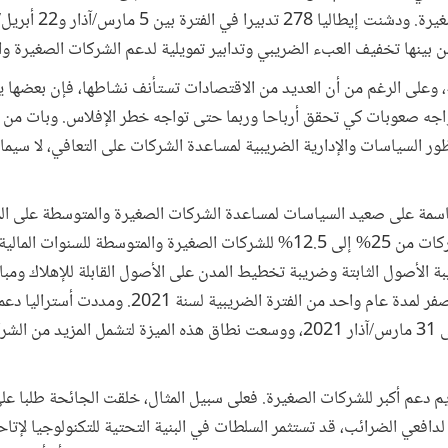
على التدفقات النقدية للش
 بينها تخفيف العبء الضريبي وتدابير تمويلية لدعم الشركات الصغيرة وال
، وعلى الرغم من أن العديد من الاقتصادات تستأنف نشاطها، فإن بعضها ي
اجه صعوبات كي تحقق أرباحا وربما حتى تواجه خطر الإفلاس. وبات من ال
 السياسات والإدارية الضريبية لمساعدة الشركات على التعافي، لا سيما
مة على صعيد السياسات لمساعدة الشركات الصغيرة والمتوسطة على ال
 الأصول الثابتة وضريبة تخطيط المدن على الأصول القابلة للإهلاك ومب
للشركات الصغيرة المؤهلة لذلك حتى 31 مارس/آذار 2021، ووسعت نطاق هذه الميزة لت
م دعم أكبر للشركات الصغيرة. فعلى سبيل المثال، خلقت الجائحة طلبا على ال
لدافعي الضرائب، قد تستثمر السلطات في البنية التحتية للتكنولوجيا لإتاح