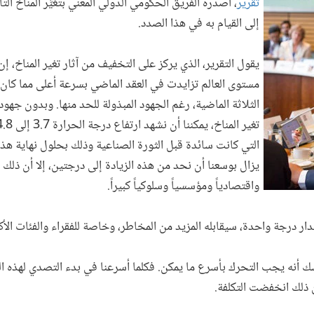
تقرير
، أصدره الفريق الحكومي الدولي المعني بتغيُّر المناخ الت
إلى القيام به في هذا الصدد.
يقول التقرير، الذي يركز على التخفيف من آثار تغير المناخ، إ
مستوى العالم تزايدت في العقد الماضي بسرعة أعلى مما كان 
الثلاثة الماضية، رغم الجهود المبذولة للحد منها. وبدون جهو
التي كانت سائدة قبل الثورة الصناعية وذلك بحلول نهاية هذا ا
يزال بوسعنا أن نحد من هذه الزيادة إلى درجتين، إلا أن ذلك س
واقتصادياً ومؤسسياً وسلوكياً كبيراً.
دار درجة واحدة، سيقابله المزيد من المخاطر، وخاصة للفقراء والفئات الأكث
شك أنه يجب التحرك بأسرع ما يمكن. فكلما أسرعنا في بدء التصدي لهذه 
ن ذلك انخفضت التكلفة.