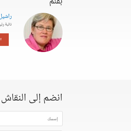
بقلم
راشيل
نائبة رئ
ا
انضم إلى النقاش
إسمك