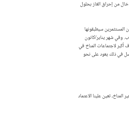
م خال من إحراق الغاز بحلول
إن المستثمرين سيطبقونها
جاب. وفي شهر يناير/كانون
قبل انعقاد القمة ووضع أهداف أكبر لاجتماعات المناخ في
تجاه الصحيح، والفضل في ذلك يعود على نحو
 المناخ، تعين علينا الاعتماد