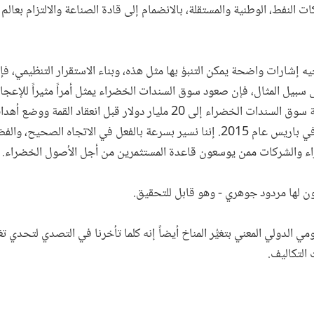
 النفط، الوطنية والمستقلة، بالانضمام إلى قادة الصناعة والالتزام بعال
ه إشارات واضحة يمكن التنبؤ بها مثل هذه، وبناء الاستقرار التنظيمي، ف
فعلى سبيل المثال، فإن صعود سوق السندات الخضراء يمثل أمراً مثيراً للإع
الثاني، دعا الرئيس كيم إلى مضاعفة سوق السندات الخضراء إلى 20 مليار دولار 
ليما في وقت لاحق من هذا العام وفي باريس عام 2015. إننا نسير بسرعة بالفعل في الا
 والشركات ممن يوسعون قاعدة المستثمرين من أجل الأصول الخضراء.
ن لها مردود جوهري - وهو قابل للتحقيق.
 الدولي المعني بتغيُّر المناخ أيضاً إنه كلما تأخرنا في التصدي لتحدي تغير
التكاليف.