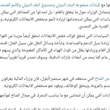
عوا مع
قيادات مجموعة البنك الدولي وصندوق النقد الدولي والأمم المتحد
يتجادل الوزراء حول ما يتعلق بالعلم - بل تحدثوا عن المخاطر التي يمكن أ
ياسات التي يمكن استخدامها لزيادة النمو منخفض الانبعاثات الكربونية، 
 القدرة على التصدي.
إن السياسات التي تحقق فوائد خفض الانبعاثات تحقق أيضاً مزيدا من الفوائ
ادة سبل الدعم والمساعدة. ولنأخذ وسائل النقل على سبيل المثل: فتح
 العام وزيادتها يقلل من تلوث الهواء في الأماكن المفتوحة والذي يسهم 
3 مليون وفاة كل عام، كما يحد من انبعاث غازات الدفيئة. وسوف نصدر قريباً تقريرا
عن المناخ
التي ستنعقد في شهر سبتمبر/أيلول، فإن وزراء المالية يعرفون 
سم بالمرونة، ويخلق الوظائف، ويقود نمو منخفض الانبعاثات الكربونية.
جراءات التي يمكن أن تتماشى مع ما يناسب التحرك في مجال المناخ لمواج
 أمر بالغ الأهمية لتحسين استخدام الطاقة وتنشيط الاستثمار في اتجاه النم