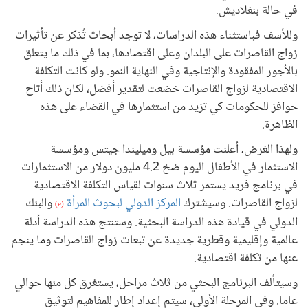
في حالة بنغلاديش.
وللأسف فباستثناء هذه الدراسات، لا توجد أبحاث تُذكر عن تأثيرات
زواج القاصرات على البلدان وعلى اقتصادها، بما في ذلك ما يتعلق
بالأجور المفقودة والإنتاجية وفي النهاية النمو. ولو كانت التكلفة
الاقتصادية لزواج القاصرات خضعت لتقدير أفضل، لكان ذلك أتاح
حوافز للحكومات كي تزيد من استثمارها في القضاء على هذه
الظاهرة.
ولهذا الغرض، أعلنت مؤسسة بيل وميليندا جيتس ومؤسسة
الاستثمار في الأطفال اليوم ضخ 4.2 مليون دولار من الاستثمارات
في برنامج فريد يستمر ثلاث سنوات لقياس التكلفة الاقتصادية
لزواج القاصرات. وسيشترك
المركز الدولي لبحوث المرأة
والبنك
(e)
الدولي في قيادة هذه الدراسة البحثية. وستنتج هذه الدراسة أدلة
عالمية وإقليمية وقطرية جديدة عن تبعات زواج القاصرات وما ينجم
عنها من تكلفة اقتصادية.
وسيتألف البرنامج البحثي من ثلاث مراحل، يستغرق كل منها حوالي
عاما. وفي المرحلة الأولى، سيتم إعداد إطار للمفاهيم لتوثيق