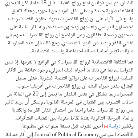
البلدان، تم سن قوانين لمنع زواج الفتيات قبل 18 عاما، لكن لا يجري
إنفاذها بصورة جيدة وينبغي بذل المزيد من الجهود. وهناك اتفاق
واسع في الآراء على أن زواج القاصرات ينتهك حقوق الفتيات ويقيد
تحصيلهن الدراسي وتعليمهن ودخلهن مستقبلا، وله آثار سلبية على
صحتهن وصحة أطفالهن. ومن الواضح أن زواج القاصرات يسهم في
تفشي الفقر ويقيد من النمو الاقتصادي. ومع ذلك فإن هذه الممارسة
مازالت تعتبر أساسا مسألة اجتماعية وليست اقتصادية.
فما التكلفة الاقتصادية لزواج القاصرات؟ في الواقع لا نعرفها. إذ تبين
الدراسات، بما في ذلك ما أجراه البنك الدولي، وجود طائفة من الآثار
السلبية لزواج القاصرات على نواتج التنمية البشرية. فعلى سبيل
المثال، يقدر خبراء البنك أن زواج القاصرات في أفريقيا جنوب
الصحراء ربما يشكل في بعض البلدان ما يصل إلى 20 في المائة من
حالات التسرب بين الفتيان في المرحلة الثانوية، ويمكن أن يزيد تأثير
سن زواج القاصرات عاما واحدا من احتمال اتقان القراءة والكتابة
وإتمام المرحلة الثانوية بعدة نقاط مئوية بين الفتيات المتأثرات.
وتشير
دراسة
أخرى نشرت قبل بضعة سنوات في مطبوعة
(e)
الاقتصاد السياسيJournal of Political Economy إلى آثار مماثلة