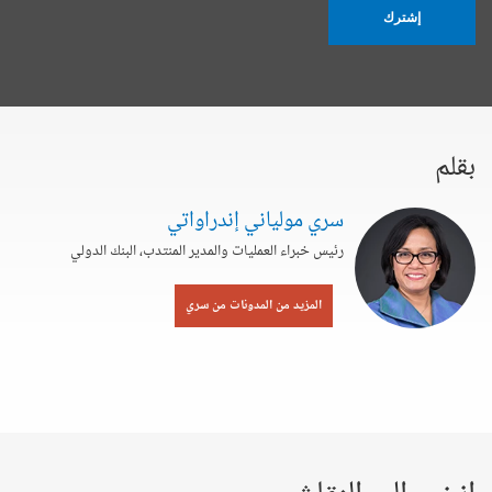
إشترك
بقلم
سري مولياني إندراواتي
رئيس خبراء العمليات والمدير المنتدب، البنك الدولي
المزيد من المدونات من سري