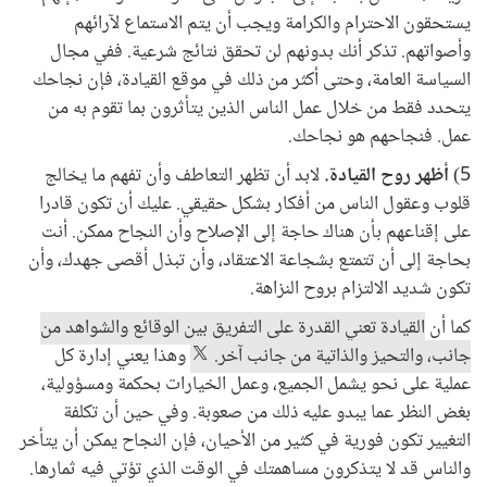
يستحقون الاحترام والكرامة ويجب أن يتم الاستماع لآرائهم
وأصواتهم. تذكر أنك بدونهم لن تحقق نتائج شرعية. ففي مجال
السياسة العامة، وحتى أكثر من ذلك في موقع القيادة، فإن نجاحك
يتحدد فقط من خلال عمل الناس الذين يتأثرون بما تقوم به من
عمل. فنجاحهم هو نجاحك.
5)
أظهر روح القيادة.
لابد أن تظهر التعاطف وأن تفهم ما يخالج
قلوب وعقول الناس من أفكار بشكل حقيقي. عليك أن تكون قادرا
على إقناعهم بأن هناك حاجة إلى الإصلاح وأن النجاح ممكن. أنت
بحاجة إلى أن تتمتع بشجاعة الاعتقاد، وأن تبذل أقصى جهدك، وأن
تكون شديد الالتزام بروح النزاهة.
كما أن
القيادة تعني القدرة على التفريق بين الوقائع والشواهد من
جانب، والتحيز والذاتية من جانب آخر.
وهذا يعني إدارة كل
عملية على نحو يشمل الجميع، وعمل الخيارات بحكمة ومسؤولية،
بغض النظر عما يبدو عليه ذلك من صعوبة. وفي حين أن تكلفة
التغيير تكون فورية في كثير من الأحيان، فإن النجاح يمكن أن يتأخر
والناس قد لا يتذكرون مساهمتك في الوقت الذي تؤتي فيه ثمارها.