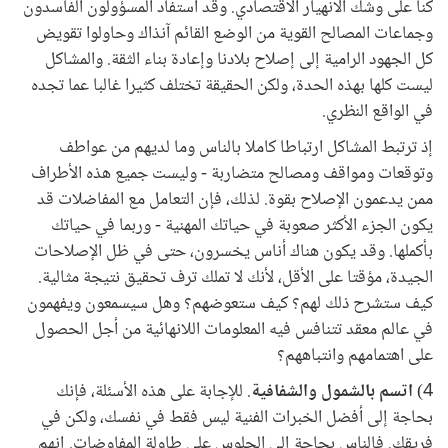
كنا على وشك الانهيار الاقتصادي. وقد استفاد المسؤولون الفاسدون
وجماعات المصالح القوية من الوضع القائم آنذاك وحاولوا تقويض
كل الجهود الرامية إلى إصلاح بلادنا وإعادة بناء الثقة. والمشاكل
ليست كلها بهذه الحدة، ولكن الحقيقة تختلف كثيرا غالبا عما تجده
في الواقع النظري.
إذ ترتبط المشاكل ارتباطا كاملا بالناس وما لديهم من عواطف
وتوقعات ومواقف ومصالح متضاربة - وليست جميع هذه الأطراف
ممن يدعمون الإصلاح بقوة. لذلك، فإن التعامل مع المفاضلات قد
يكون الجزء الأكثر صعوبة في حياتك المهنية - وربما في حياتك
بأكملها. وقد يكون هناك أناس يخسرون، حتى في ظل الإصلاحات
الجيدة، مؤقتا على الأقل، لأنك لا تملك ترف تحقيق نتيجة مثالية.
كيف ستشرح ذلك لهم؟ كيف ستعوضهم؟ وهل سيسمعون ويفهمون
في عالم معقد تتنافس فيه المعلومات اللانهائية من أجل الحصول
على اهتمامهم وانتباههم؟
4)
اتسم بالشمول والشفافية
. للإجابة على هذه الأسئلة، فإنك
بحاجة إلى أفضل الخبرات الفنية ليس فقط في نفسك، ولكن في
فريقك. فالناس بحاجة إلى الجلوس على طاولة المفاوضات. إنهم