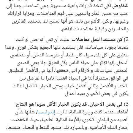
للتفاوض
لكي تتخذ قرارات واعية مستنيرة. وهي تساعدك، جنبا إلى
جنب مع حسن النظر والتدبير، على فهم المفاضلات، ومزايا قراراتك
وعيوبها. ولكن، الأهم من ذلك، هو أنها تسمح لك بتحديد الفائزين
والخاسرين وكيفية معالجة قضاياهم.
2)
كن مستعدا لعمل مفاضلات.
عليك أن تعي أنه حتى لو كنت
مقتنعا بجودة سياساتك، فلن يستفيد منها الجميع بشكل فوري. وهذا
ينطبق على كل بلد، سواء كان غنيا، أو متوسط الدخل، أو منخفض
الدخل. إنها تؤثر على حياة الناس بكل الطرق. ولا يعني الصدى
المنطقي لسياساتك والأرقام التي تحققها، أنها هي الأفضل للتطبيق.
في الواقع، ستدرك أننا في الحياة العملية نادرا ما نفاضل بين
الاختيار الأفضل وثاني أفضل خيار. وحتى الخيار الأفضل الثالث
يكون في بعض الأحيان بعيد المنال.
3)
في بعض الأحيان، قد يكون الخيار الأقل سوءا هو المتاح
أمامك.
عندما كنت وزيرة للمالية، تأثرت
إندونيسيا
، شأنها شأن
العديد من البلدان الأخرى، بالأزمة المالية العالمية، حيث انخفضت
أسعار السلع الأساسية. وباعتباره بلدا منتجا للنفط واقتصادا منفتحا،