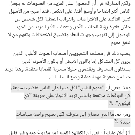
ولكن المفارقة هي أن الحصول على المزيد من المعلومات لم يجعل
الناس أكثر انفتاحا وأوسع أفقا. على العكس، فقد أصبح من الأسهل
كثيرا التأكيد على الافتراضات والقوالب النمطية لكل شخص من
خلال فلترة رؤية الجانب الآخر. ويتطلب الأمر المزيد من الجهد
للوصول إلى تقريب وجهات النظر وتضييق الاختلافات وتفهم من لا
نتفق معهم.
يصب ذلك في مصلحة الشعبويين أصحاب الصوت الأعلى، الذين
يرون كل المشاكل إما باللون الأبيض أو باللون الأسود، الذين
يستغلون المخاوف ويقدمون حلولا سحرية لقضايا معقدة. وهذا يزيد
جدا من صعوبة مهمة عملية وضع السياسات.
وهذا يعني أن
"عموم الناس" أقل صبرا وأن الناس تغضب بسرعة،
لأن التوقعات مرتفعة والناس تريد الانجاز على طريقة "كن
فيكون".
ومن ثم،
ما الذي تحتاج إلى معرفته لكي تصبح واضع سياسات
جيد؟
1) أولا، عليك أن تعي أن
الكفاءة الفنية أمر مفروغ منه وغير قابل