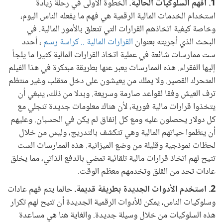
1. افهم السلوكيات الحالية.
الخطوة الأولى في رحلة زيادة
استخدام الخدمات المالية الرقمية هي فهم ما يفعله الناس اليوم،
وخاصة كيفية اتخاذهم القرارات التي تتعلق بالأمور المالية. في
البحث الذي أجريته بعنوان
القرارات المالية .. كراسة رسم
، أحدد
ست ممارسات شائعة في عملية اتخاذ القرارات المالية كثيرا ما يلجأ
إليها الفقراء. هذه الممارسات يعبر عنها بطريقة مبتكرة في هذا الفيلم
المتحرك القصير. ولا يملك من يعيشون على دخل متقلب وغير منتظم
ترف العيش وفقا لقواعد صارمة وسريعة. وبدلا من ذلك، ينبغي أن
يتخذوا قرارات مالية فورية، لأن هناك معلومات جديدة تنجلي مع
كل دولار يحصلون عليه ومع كل إنفاق لم يكن في الحسبان. وعليهم
أن ينظموا حياتهم المالية وهي تتكشف بالتدريج، وليس من خلال
لحظات نموذجية وقليلة من وضع الميزانية. هذه الممارسات الست
تتيح لهم اتخاذ قرارات مالية تلقائية تمضي بالدفع الذاتي، مما يخلق
عادات تحد من القلق وتخدمهم معظم الوقت.
2. استخدم الأدوات الجديدة بطريقة قديمة.
حالما يتم فهم عادات
وسلوكيات الناس، يمكن للأدوات الرقمية الجديدة أن تتيح لهم تكرار
هذه السلوكيات من خلال وسيلة جديدة. والغاية هنا هي مساعدة