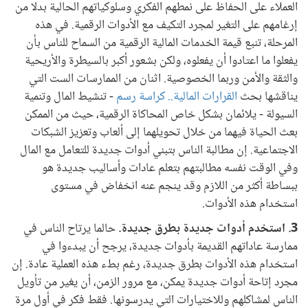
العملاء على الحفاظ على نمطهم الفكري وسلوكياتهم الحالية بدلا من
إرغامهم على التغير لمجرد التكيف مع الأدوات الرقمية. في هذه
المرحلة، تنبع قيمة الخدمات المالية الرقمية من السماح للناس بأن
يفعلوا ما اعتادوا أن يفعلوه، ولكن بشعور أكبر بالسيطرة والأريحية
والثقة والأمن وربما الخصوصية. اثنان من الممارسات الست التي
يناقشها بحث
القرارات المالية.. كراسة رسم
- تنشيط المال وتنمية
السيولة - يلائمان بشكل خاص المحاكاة الرقمية، حيث من الممكن
بعث الحياة فيهما من خلال تحويلهما إلى ألعاب وتعزيز الشبكات
الاجتماعية. إن مطالبة الناس بتبني أدوات جديدة للتعامل مع المال
وفي الوقت نفسه مطالبتهم بتعلم عادات وأساليب جديدة هو
ببساطة أكثر من اللازم وقد ينجم عنه انخفاض في مستوى
استخدام هذه الأدوات.
3. استخدم أدوات جديدة بطرق جديدة.
حالما يرتاح الناس في
ممارسة عاداتهم القديمة بأدوات جديدة، يرجح أن يبدءوا في
استخدام هذه الأدوات بطرق جديدة، رغم بطء هذه العملية عادة. إن
مجرد إتاحة أدوات جديدة يمكن، مع مرور الزمن، أن يغير من تأويل
الناس لمشاكلهم وللاختيارات التي يدرسونها. فقط فكر في أول مرة