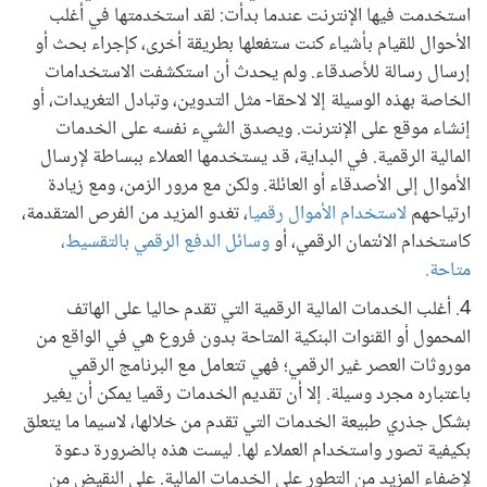
استخدمت فيها الإنترنت عندما بدأت: لقد استخدمتها في أغلب
الأحوال للقيام بأشياء كنت ستفعلها بطريقة أخرى، كإجراء بحث أو
إرسال رسالة للأصدقاء. ولم يحدث أن استكشفت الاستخدامات
الخاصة بهذه الوسيلة إلا لاحقا- مثل التدوين، وتبادل التغريدات، أو
إنشاء موقع على الإنترنت. ويصدق الشيء نفسه على الخدمات
المالية الرقمية. في البداية، قد يستخدمها العملاء ببساطة لإرسال
الأموال إلى الأصدقاء أو العائلة. ولكن مع مرور الزمن، ومع زيادة
ارتياحهم
لاستخدام الأموال رقميا
، تغدو المزيد من الفرص المتقدمة،
كاستخدام الائتمان الرقمي، أو
وسائل الدفع الرقمي بالتقسيط،
متاحة.
4. أغلب الخدمات المالية الرقمية التي تقدم حاليا على الهاتف
المحمول أو القنوات البنكية المتاحة بدون فروع هي في الواقع من
موروثات العصر غير الرقمي؛ فهي تتعامل مع البرنامج الرقمي
باعتباره مجرد وسيلة. إلا أن تقديم الخدمات رقميا يمكن أن يغير
بشكل جذري طبيعة الخدمات التي تقدم من خلالها، لاسيما ما يتعلق
بكيفية تصور واستخدام العملاء لها. ليست هذه بالضرورة دعوة
لإضفاء المزيد من التطور على الخدمات المالية. على النقيض من