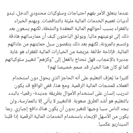
عندما يتعلق الأمر بفهم احتياجات وسلوكيات محدودي الدخل، تبدو
أدبيات تعميم الخدمات المالية مليئة بالتناقضات. ويهتم الخبراء
بالفقراء بسبب أحوالهم المالية المعقدة والنشطة، لكنهم يسعون بعد
ذلك إلى توعيتهم ماليا. ويوثق الباحثون كيف أن ممارساتهم هادفة
وتتسم بالمرونة، لكنهم بعد ذلك يتقصون سبل حمايتهم من عاداتهم
المالية. فإتاحة طائفة عريضة من الخيارات المالية للفقراء هو غاية
جديرة بالإعجاب، فهل نحتاج بالفعل إلى "وكزهم" لتغيير سلوكياتهم
كما لو كان هذا الخيار قد صمم خصيصا لهم؟
كثيرا ما يُعرّف التعليم على أنه الحاجز الذي يحول دون استخدام
العملاء للمنتجات المالية الرقمية. ومع هذا، ففي الواقع قد يكون
تدريب إنسان على استخدام الأموال بطريقة جديدة- رقميا- بالبدء
بالتعليم هو أشد الطرق صعوبة. فالتغيير لا يأتي إلا بالممارسة، ولن
يجد الناس سببا وجيها للتغير بدون أن يكون هناك دافع إجباري. ربما
يكون من الأسهل الإيحاء باستخدام الخدمات المالية الرقمية إذا قلبنا
السيناريو عكسيا.