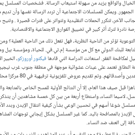
الخيال والواقع يزيد من سهولة استيعاب الرسالة. فشخصيات المسلسل يم
الجمهور. ويمكن للمسلسلات الاجتماعية أن تردد الرسالة نفسها وأن تديم 
نب الآخر، تتكرر الحملات التقليدية وتتواتر على فترات قصيرة . وتتيح 
رصة نادرة لترك أثر كبير في تضييق الفوارق الاجتماعية والاقتصادية.
توعوية تؤثر من الناحية النظرية، فهل تفعل ذلك من الناحية العملية؟ و
التابعة للبنك الدولي مع كل من مؤسسة إم.تي.في. للحياة، ومؤسسة بيل ومي
يل لمكافحة الفقر. استعانت الدراسة التي قادها
فيكتور أوروزكو
، الخبير 
اسعة النطاق تعتمد على عينات عشوائية موجهة في منطقة جنوب غرب نيجيريا
أصدقائهم. وتم تقديم عروض تلفزيونية ترفيهية في 80 مركزا محليا.
هزا قبل صيف هذا العام، إلا أن النتائج الأولية للمسح الخاص بالمتابعة وا
ل، لاسيما النساء، واستطاع أربعة من بين كل خمسة مشاهدين أن يتذكر
ن مسلسل شوغا أسهم في تحسين الوعي بشأن كيفية انتقال الإيدز، وبدد ال
س الإيدز بالمصافحة باليد. كما غير المسلسل بشكل إيجابي توجهات المشاه
افة إلى العنف ضد النساء.
ات الجنسية الخطيرة؟ وجد التقييم أن عدد المشاهدين الذين بات من الأ