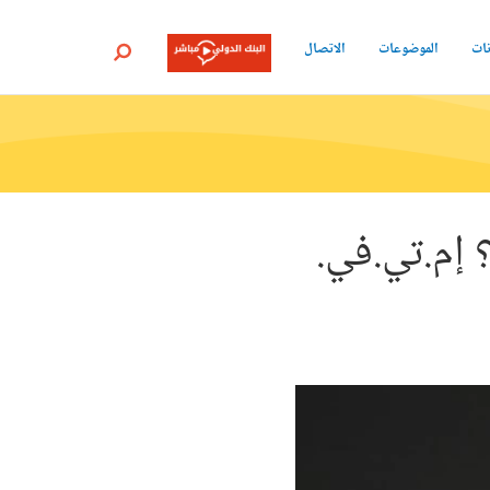
نات
الموضوعات
الاتصال
بحث
إم.تي.في.