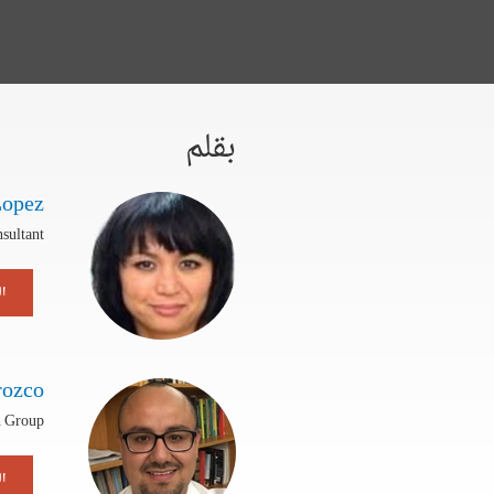
بقلم
Lopez
sultant
ال
rozco
h Group
ال