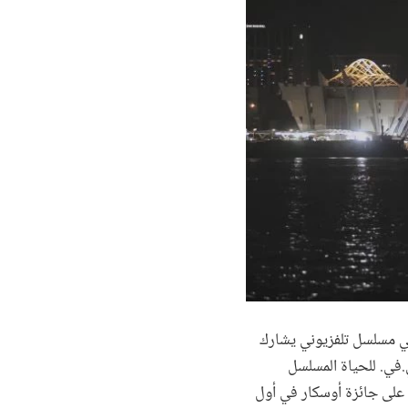
في مسلسل تلفزيوني يشارك
.في. للحياة المسلسل
ة على جائزة أوسكار في أول