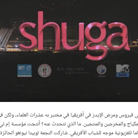
ى فيروس ومرض الإيدز في أفريقيا في مختبر به عشرات العلماء، ولكن 
لمكياج والمخرجين والمنتجين. ما الذي نتحدث عنه؟ أنتجت مؤسسة إم.تي
اما تلفزيونية موجه للشباب الأفريقي. شاركت النجمة لوبيتا نيونغو الحائز