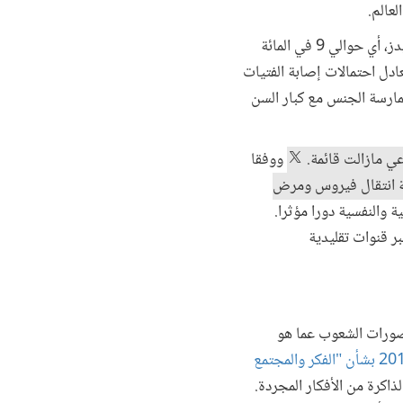
وقد تم تصوير أول جزأين في كينيا، فيما صُور الثالث في نيجيريا التي يعيش بها نحو 3.3 مليون مريض بالإيدز، أي حوالي 9 في المائة
عادل احتمالات إصابة الفتيات
د ظاهرة ممارسة الجنس مع كبار السن
وعي مازالت قائمة.
ووفقا
ية انتقال فيروس ومرض
 والنفسية دورا مؤثرا.
بر قنوات تقليدية
تصورات الشعوب عما هو
مطبوعة البنك الدولي المعنونة "تقرير عن التنمية في العالم عام 2015 بشأن "الفكر والمجتمع
اكرة من الأفكار المجردة.