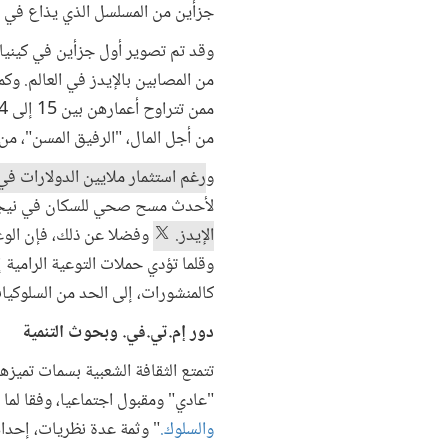
جزأين من المسلسل الذي يذاع في أكثر من 70 بلدا ليصل إلى أكثر من 750 مليون مشاهد في 
من المصابين بالإيدز في العالم. وك
من أجل المال، "الرفيق المسن"، من 
و
رغم استثمار ملايين الدولارات في 
لأحدث مسح صحي للسكان في نيجي
الإيدز.
وفضلا عن ذلك، فإن الوعي 
وقلما تؤدي حملات التوعية الرامية إ
كالمنشورات، إلى الحد من السلوكيا
دور إم.تي.في. وبحوث التنمية
تتمتع الثقافة الشعبية بسمات تميز
"عادي" ومقبول اجتماعيا، وفقا لما
والسلوك.
" وثمة عدة نظريات، إحداه