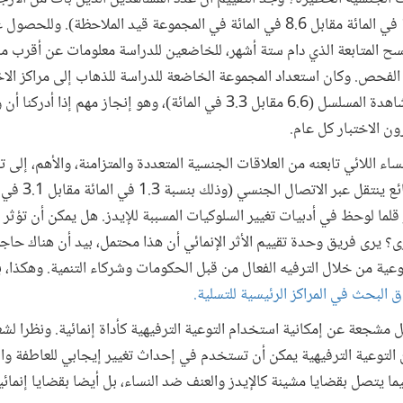
للاختبار قد زاد بمقدار الثلث (11.1 في المائة مقابل 8.6 في المائة في المجموعة قيد الم
ح المتابعة الذي دام ستة أشهر، للخاضعين للدراسة معلومات عن أقرب مراك
ز الفحص. وكان استعداد المجموعة الخاضعة للدراسة للذهاب إلى مراكز الا
الضعف، وذلك بعد ستة أشهر من مشاهدة المسلسل (6.6 مقابل 3.3 في المائة)، وه
 الاختبار كل عام.
ء اللائي تابعنه من العلاقات الجنسية المتعددة والمتزامنة، والأهم، إل
الجديدة بالكلاميديا،
قلما لوحظ في أدبيات تغيير السلوكيات المسببة للإيدز. هل يمكن أن تؤثر
 يرى فريق وحدة تقييم الأثر الإنمائي أن هذا محتمل، بيد أن هناك حاجة
وعية من خلال الترفيه الفعال من قبل الحكومات وشركاء التنمية. وهكذا، ب
 البحث في المراكز الرئيسية للتسلية.
 مشجعة عن إمكانية استخدام التوعية الترفيهية كأداة إنمائية. ونظرا لش
فإن التوعية الترفيهية يمكن أن تستخدم في إحداث تغيير إيجابي للعاطفة وا
ما يتصل بقضايا مشينة كالإيدز والعنف ضد النساء، بل أيضا بقضايا إنمائي