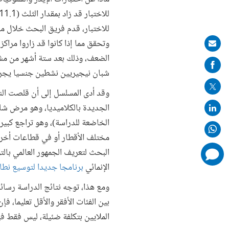
للاختبار، قدم فريق البحث خلال مس
وتحقق مما إذا كانوا قد زاروا مراك
Share
on
شبان نيجيريين نشطين جنسيا يجرون
mail
وقد أدى المسلسل إلى أن قلصت النسا
الخاضعة للدراسة)، وهو تراجع كبير 
مختلف الأقطار أو في قطاعات أخرى؟
البحث لتعريف الجمهور العالمي بالت
comments
added
الإنمائي
برنامجا جديدا لتوسيع نطاق
ومع هذا، توجه نتائج الدراسة رسائل
بين الفئات الأفقر والأقل تعليما، 
الملايين بتكلفة ضئيلة، ليس فقط في