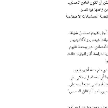
كن أن تكون نماذج تحتذى،
من زخمها مع تغيير
شعبية المسلسلات الاجتماعية
من أجل تقييم مسلسل شوغا،
لندا غيتس، والأكاديميين
الاقتصادي لدى وحدة تقييم
 لدراسة آثار الجزء الثالث
لذي دام ستة أشهر تبدو
وا أن المسلسل يحكي عن
أساطير التي تحيط به- على
دين نحو "الرفاق المسنين"
رجح أن يفصحوا عن إجرائهم