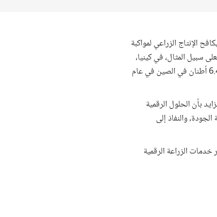
افح الإنتاج الزراعي لمواكبة
لى سبيل المثال، في كينيا،
ركدت إنتاجية محصول الذرة عند نحو 1.5 طن للهكتار منذ التسعينيات، مقارنة بنحو 3.6 أطنان في الهند و6.4 أطنان في الصين في عام
ايد بأن الحلول الرقمية
لجودة، والنفاذ إلى
بحثياً مبتكراً جديداً مدته 5 سنوات لتحليل تأثير خدمات الزراعة الرقمية