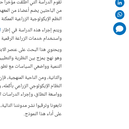
تقوم الدراسة التي أطلقت مؤخراً ح
من الباحثين يضم أعضاءً من المعهد 
النظم الإيكولوجية الزراعية الممكنة 
comments
ويتم إجراء هذه الدراسة في إطار
ا
added
واستخدام خدمات الزراعة الرقمية لز
ويحتوي هذا البحث على عنصر الابتكا
وهو نهج يمزج بين النظرية والتطبي
التنمية وواضعي السياسات مع تطور
والثانية، ومن الناحية المنهجية، فإ
النظام الإيكولوجي الزراعي بأكمله،
وواسعة النطاق، وإجراء الدراسات ال
تابعونا وترقبوا نشر مدونتنا التالي
على أداء هذا النموذج.