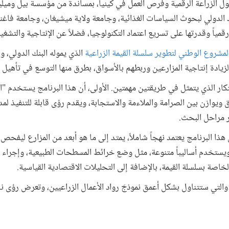
ول الزراعة الرقمية وفرص العمل في كينيا، بمساندة من مؤسسة بيل وميل
الدولي لبحوث السياسات الغذائية، وجامعة ولاية ميشيغان، وجامعة فاغنين
رقمياً وقدرتها على تسريع اعتماد التكنولوجيا، فضلاً عن الإنتاجية والتشغي
لمشروع الوطني لتطوير سلسلة القيمة الزراعية
الذي يموله البنك الدولي، 
يادة إنتاجية المزارعين وربطهم بالأسواق، بطرق منها التوسع في تأهيل رو
ر الذي يتمثل في طريقتين مهمتين. الأولى، أن هذا البرنامج يستخدم "الت
ق ويوازن بين الصرامة والملاءمة والاستجابة، ويقدم رؤى قابلة للتنفيذ ل
 مراحل البحث.
ن هذا البرنامج يعتمد نهجاً شاملاً، يمتد إلى ما هو أبعد من المزارع ليفحص
 ويستخدم أساليباً متنوعة، مثل وضع خرائط المسطحات الطبيعية، وإجراء ال
خاصة بسلسلة القيمة، بالإضافة إلى التحليلات الاقتصادية القياسية.
ة، والتي ستتناول بشكل أعمق نموذجَ رواد الأعمال الزراعيين، وتعرض رؤى ن