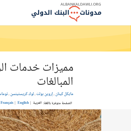
Skip
ALBANKALDAWLI.ORG
to
Main
Navigation
مميزات خدمات الزر
المبالغات
مايكل كينان
إروين بولت
لوك كريستينسن
توماس
العربية
English
Français
الصفحة متوفرة باللغة: