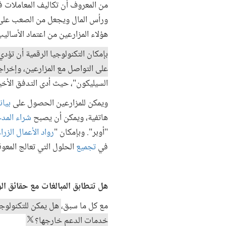
من المعروف أن تكاليف المعاملات ف
ورأس المال ويجعل من الصعب على ال
هؤلاء المزارعين من اعتماد الأساليب
بإمكان التكنولوجيا الرقمية أن تؤ
على التواصل مع المزارعين، وإخرا
السيليكون"، حيث أدى التدفق الأخي
ويمكن للمزارعين الحصول على
بيا
هاتفية، ويمكن أن يصبح
شراء المد
"أوبر". وبإمكان "
رواد الأعمال الزرا
في
تجميع
الحلول التي تعالج المعو
هل تتطابق المبالغات مع حقائق ال
مع كل ما سبق،
هل يمكن للتكنولوجيا
خدمات الدعم خارجها؟