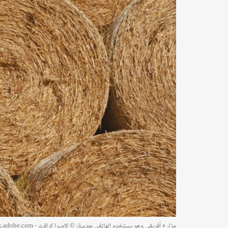
مزارع أفريقي وهو يستخدم الهاتف. بعدسة: © كاميرا كرافت - stock.adobe.com