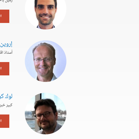
زميل باح
ا
إروين
أستاذ اق
ا
لوك ك
كبير خبر
ا