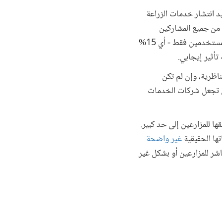
د انتشار خدمات الزراعة
نيا بين المزارعين ممن يمتلكون الهواتف، لكن تأثيرها لا يزال محدوداً. وفي حين قام نحو 56% من جميع المشاركين
باستخدام شكلٍ من أشكال خدمات الزراعة الرقمية (معظمهم للحصول على المعلومات والمشورة)، أفاد ربع المستخدمين فقط - أي 15%
تأثير إيجابي.
تناظرية، وإن لم تكن
لتي تجعل شركات الخدمات
قها للمزارعين إلى حد كبير.
ها الحقيقية
غير واضحة
اشر للمزارعين أو بشكل غير