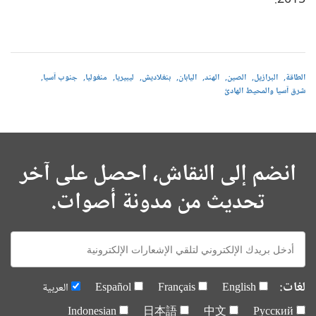
2015.
الطاقة
البرازيل
الصين
الهند
اليابان
بنغلاديش
ليبيريا
منغوليا
جنوب آسيا
شرق آسيا والمحيط الهادئ
انضم إلى النقاش، احصل على آخر
تحديث من مدونة أصوات.
E-
mail:
لغات:
English
Français
Español
العربية
Indonesian
日本語
中文
Русский