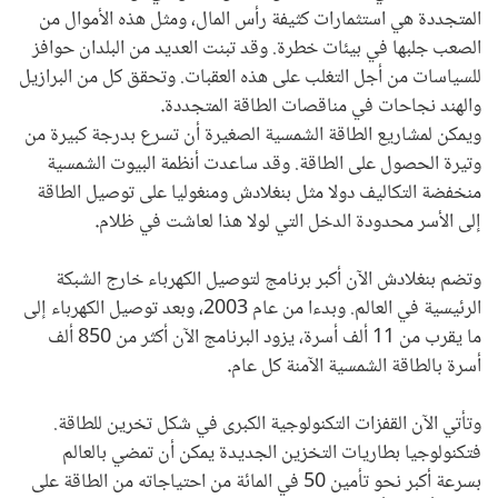
المتجددة هي استثمارات كثيفة رأس المال، ومثل هذه الأموال من
الصعب جلبها في بيئات خطرة. وقد تبنت العديد من البلدان حوافز
للسياسات من أجل التغلب على هذه العقبات. وتحقق كل من البرازيل
والهند نجاحات في مناقصات الطاقة المتجددة
.
ويمكن لمشاريع الطاقة الشمسية الصغيرة أن تسرع بدرجة كبيرة من
وتيرة الحصول على الطاقة. وقد ساعدت أنظمة البيوت الشمسية
منخفضة التكاليف دولا مثل بنغلادش ومنغوليا على توصيل الطاقة
إلى الأسر محدودة الدخل التي لولا هذا لعاشت في ظلام
.
وتضم بنغلادش الآن أكبر برنامج لتوصيل الكهرباء خارج الشبكة
الرئيسية في العالم. وبدءا من عام 2003، وبعد توصيل الكهرباء إلى
ما يقرب من 11 ألف أسرة، يزود البرنامج الآن أكثر من 850 ألف
أسرة بالطاقة الشمسية الآمنة كل عام
.
وتأتي الآن القفزات التكنولوجية الكبرى في شكل تخرين للطاقة.
فتكنولوجيا بطاريات التخزين الجديدة يمكن أن تمضي بالعالم
بسرعة أكبر نحو تأمين 50 في المائة من احتياجاته من الطاقة على