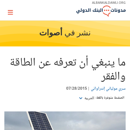
Skip
ALBANKALDAWLI.ORG
to
Main
Page
Navigation
igation
نشر في
أصوات
ما ينبغي أن تعرفه عن الطاقة
والفقر
سري مولياني إندراواتي
07/28/2015
الصفحة متوفرة باللغة:
العربية