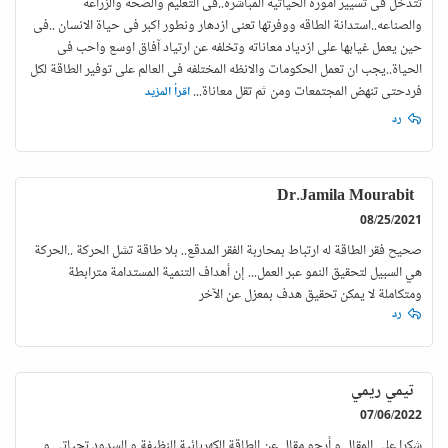
تتدخل فى تسيير اموره الحياتيه المباشره..فى التعليم والصحه والزراعه
والصناعه..استدانة الطاقه ووفرتها تعنى ازدهار ونطور اكبر فى حياة الانسان ..فى
حين يعمل غيابها على ازدياد معاناته وتخلفه عن ارتياد آفاق اوسع واحب فى
الحياة..يجب ان تعمل الحكومات والانظه المختلفه فى العالم على توفير الطاقة لكل
فردحتى تنهض المجتمعات ومن ثم تقل معاناة
...
اقرأ المزيد
رد
Dr.Jamila Mourabit
08/25/2021
صحيح فقر الطاقة له ارتباط بمحاربة الفقر المدقع.. بلا طاقة تشل الحركة ..الحركة
هي السبيل لتحقيق النمو عبر العمل... إن أهداف التنمية المستدامة مترابطة
ومتكاملة لا يمكن تحقيق هدف بمعزل عن الآخر
رد
تيمي ريمي
07/06/2022
شكرا على المقال و أرجو مقال عن الطاقة الكهربائية النظيفة و السدود تحياتي و