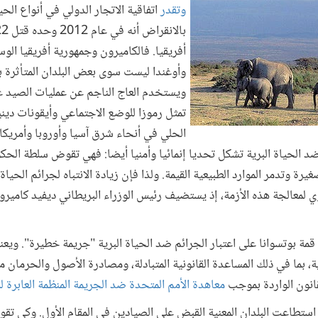
وتقدر
اتفاقية الاتجار الدولي في أنواع الحي
أفريقيا. فالكاميرون وجمهورية أفريقيا الوس
وأوغندا ليست سوى بعض البلدان المتأثرة ب
ويستخدم العاج الناجم عن عمليات الصيد غ
تمثل رموزا للوضع الاجتماعي وأيقونات دين
الحلي في أنحاء شرق آسيا وأوروبا وأمريكا
د الحياة البرية تشكل تحديا إنمائيا وأمنيا أيضا: فهي تقوض سلطة الحك
ة وتدمر الموارد الطبيعية القيمة. ولذا فإن زيادة الانتباه لجرائم الحياة
ي لمعالجة هذه الأزمة، إذ يستضيف رئيس الوزراء البريطاني ديفيد كاميرون 
قمة بوتسوانا على اعتبار الجرائم ضد الحياة البرية "جريمة خطيرة". ويع
، بما في ذلك المساعدة القانونية المتبادلة، ومصادرة الأصول والحرمان م
قانون الواردة بموجب
معاهدة الأمم المتحدة ضد الجريمة المنظمة العابرة ل
 استطاعت البلدان المعنية القبض على الصيادين في المقام الأول. وكي تقو