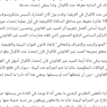
ك في البداية معرفة عدد الأفيال. ولذا ينبغي إحصاء عددها.
 عن عدد الأفيال في أفريقيا: وقدم بول آلان المشارك تأسيس مايكروسوف
8 ملايين دولار لتسيير أسطول من 18 طائرة خفيفة عبر مناطق السافانا الأفريقية في أول عملية
ة البرية أساس أفضل لتقييم أثر الصيد غير القانوني وتحسين إجراءات الت
تركيز السياسي الرفيع المستوى الذي تلقته ممارسات الصيد غير القانوني ل
لمنع والرصد والإشراف والتعافي" لإنفاذ قانون الموارد البيئية والطبيعية 
ا يتعلق بجريمة الصيد غير القانوني للأفيال فإن إحصاء عدد الأفيال يقع ت
بيئية وفي حالة أزمة الصيد غير القانوني فإن إحصاء الأفيال أسهل في ال
لوكالات الحكومية، غالبا ما تتم الجرائم ضد البيئة - سواء كان قطع الأش
القانوني - دون أن يلحظها أحد أو يسجلها. ويعني هذا أنه نادرا ما تُتخذ 
ايا بالمعنى التقليدي البشري ما يعني أنه لا يوجد في العادة من يسجلها ح
إبلاغ عن الجرائم البيئية غالبا ما يلاحظون ويبلغون عن نسبة ضئيلة منها. و