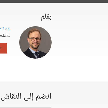
بقلم
n Lee
cialist
ال
انضم إلى النقاش