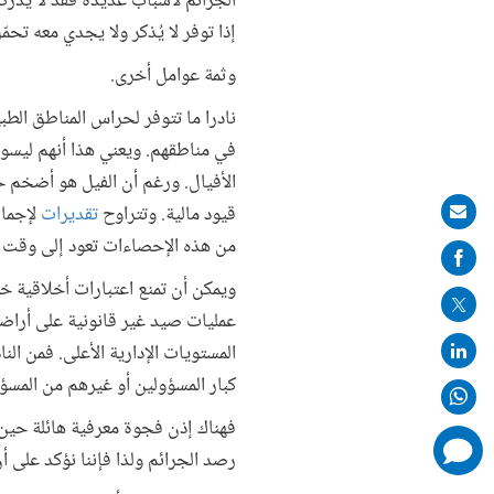
الجرائم لأسباب عديدة فقد لا يدرك
إذا توفر لا يُذكر ولا يجدي معه تحمّ
وثمة عوامل أخرى.
نادرا ما تتوفر لحراس المناطق الطب
في مناطقهم. ويعني هذا أنهم ليسو
الأفيال. ورغم أن الفيل هو أضخم 
قيود مالية. وتتراوح
تقديرات
لإجمالي عدد 
Share
من هذه الإحصاءات تعود إلى وقت
on
mail
ويمكن أن تمنع اعتبارات أخلاقية خ
عمليات صيد غير قانونية على أراضي
المستويات الإدارية الأعلى. فمن ال
كبار المسؤولين أو غيرهم من المسؤو
فهناك إذن فجوة معرفية هائلة حين 
comments
رصد الجرائم ولذا فإننا نؤكد على أن
added