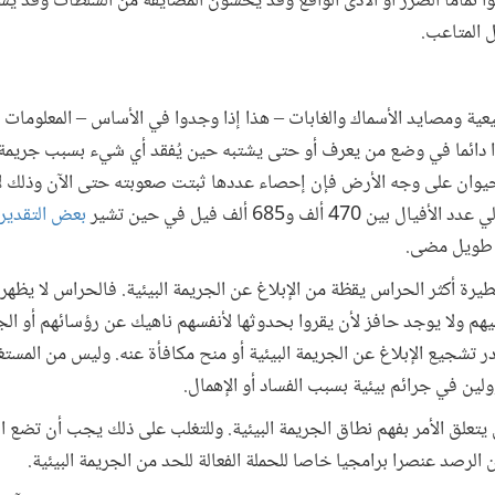
وا تماما الضرر أو الأذى الواقع وقد يخشون المضايقة من السلطات وقد 
ل المتاعب.
يعية ومصايد الأسماك والغابات – هذا إذا وجدوا في الأساس – المعلومات ا
ا دائما في وضع من يعرف أو حتى يشتبه حين يُفقد أي شيء بسبب جريمة.
حيوان على وجه الأرض فإن إحصاء عددها ثبتت صعوبته حتى الآن وذلك ل
الأفيال بين 470 ألف و685 ألف فيل في حين تشير
بعض التقدي
 طويل مضى.
طيرة أكثر الحراس يقظة من الإبلاغ عن الجريمة البيئية. فالحراس لا يظه
هم ولا يوجد حافز لأن يقروا بحدوثها لأنفسهم ناهيك عن رؤسائهم أو الج
نادر تشجيع الإبلاغ عن الجريمة البيئية أو منح مكافأة عنه. وليس من الم
لين في جرائم بيئية بسبب الفساد أو الإهمال.
يتعلق الأمر بفهم نطاق الجريمة البيئية. وللتغلب على ذلك يجب أن تضع 
 الرصد عنصرا برامجيا خاصا للحملة الفعالة للحد من الجريمة البيئية.