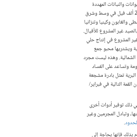
وانات والنباتات المهددة
بالانقراض أنه في عام 2012 وحده قتل 22 ألف فيل في وسط وشرق
طى والغابون وكينيا وتنزانيا
الصيد غير المشروع للأفيال.
ير المشروع في إنتاج حلي
ية ويشتريها محبو جمع
 الشمالية. وهذه ليست مجرد
ومة وتساعد على الفساد
 البرية تمثل بادرة مشجعة
القمة التالية في فبراير/
ني ذلك توفير أدوات أخرى
نها، وتبادل المجرمين وغير
لحدود
.
م بذلك فإنها بحاجة إلى