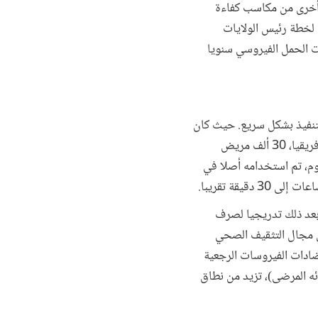
انات اللحظية، والتعاقد على الأداء، أن يعطينا 20 إلى 30 في المائة أخرى من مكاسب كفاءة
ائة. وتشير التحليلات الأولية لخطة رئيس الولايات
ات الحمل الفيروسي سنويا
لتنفيذ بشكل سريع. حيث كان
لدى أكبر منشأة في العالم لعلاج الإيدز، وهي ثيمبا ليتو في مستشفى هيلين جوزيف في جوهانسبرج، جنوب أفريقيا، 30 ألف مريض
وم، تم استخدامه أصلا في
 بعد ذلك تدريجيا لصرف
في مجال التثقيف الصحي
ضادات الفيروسات الرجعية
ئه المرضى)، تزيد من نطاق