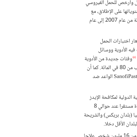
ضل وأرخص للحمل الفيروسي
ياتها على الإطلاق، مع
نظم علاج بديلة من نوعية الخيار الأول تكلف 95-158 دولارا لكل مريض سنويا – بانخفاض 60-70 في المائة من عام 2007 إلى عام
عار اختبارات الحمل
وقفت فيه الأدوية ووسائل
وفئات جديدة من الأدوية
(e)
الأفضل احتمالا والتي تتزايد فيها معدلات قبول المقاومة لأدوية متعددة من أقل من 50 في المائة إلى ما يقرب من 80 في المائة. كما أن
لدينا الآن فرصة للحصول على علاجات فعالة للغاية لفيروس التهاب الكبد C وجاري تحضير وتطوير لقاح SanofiPasteur الواعد ضد
ة الدولية لمكافحة الإيدز
على وجه الخصوص بشكل أكثر قوة مما كان يُخشى في أعقاب الأزمة المالية العالمية في أوائل الألفية الجديدة مستقرا عند حوالي 8
قيا (بلدان بريكس) والشريحة
لدان الأقل دخلا.
وتتوسع تغطية البرامج بشكل أسرع من أي وقت مضى، إلا أنه لازالت هناك فجوات هائلة. يتلقى الآن ما يقرب من 16 مليون شخص علاجا