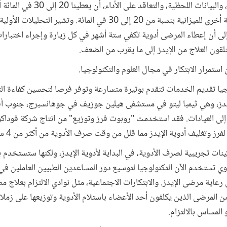
المهام، وخدمات الصحة الإلكترونية، والبي
توزيع الموارد – بما يمثل زيادة فعالة أخرى للميزانية بنسبة من 20 إلى 30 في الم
ز إلى أن إعطاء المرضى أدوية تكفي ستة أشهر في كل زيارة وإجراء اختبار
لقون العلاج من الإيدز إلى ما يقرب من الضعف.
استمرار الابتكار في مجال العلوم والتكنولوجيا.
وجيا تقديم الخدمات تتقدم بوتيرة متسارعة وتوفر فرصا لتحسين كفاءة ا
إلى العيادات. فقد استخدمت "روبوت فرز وتوزيع" من انتاج شركة فوداك
ليف أدوية الإيدز مما قلل من وقت صرف الأدوية من أكثر من 4 ساعات إلى 30 دقيقة تقريبا.
ينات تجريبية لصرف الأدوية، في البداية لأدوية الإيدز، ولكنها ستستخدم
اوي تستخدم الآن التكنولوجيا لتوسيع دور المساعدين الطبيين العاملين 
ية مرضى الإيدز. والابتكارات الاجتماعية، مثل نوادي الالتزام بعلاج م
المرضى الذين يكلفون أحد الأعضاء باستلام الأدوية وتوزيعها على زملا
 المساس بالالتزام.