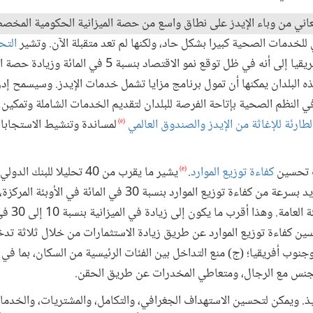
عاني من وباء الإيدز على نطاق واسع من حصة الميزانية الحكومية المخ
ي للخدمات الصحية كبيرا بشكل حاد، ولكنها لم تعد متقبلة الآن. وتشير
التح
بشأن البلدان الإرشادية في شرق أفريقيا إلى أنه في ظل توقع نمو
لمائة، فإن هذه البلدان يمكنها أن تمول برنامج مزايا تشمل خدمات الإيدز. وسيسمح 
 النظم الصحية بإتاحة الفرصة للبلدان لتقديم الخدمات الشاملة وتمكين ش
ارئة للإغاثة من الإيدز
والصندوق العالمي
لمساندة وتنشيط الاستجابا
(e)
ب تحسين
كفاءة توزيع الموارد
.
يشير ما يقرب من 40 تحليلا للبنك الدولي، من
(e)
المختلطة، و 0
سين كفاءة توزيع الموارد عن طريق زيادة الاستثمارات من خلال ثلاثة تدخلا
جنوب أفريقيا؛ (ج) منع التداخل بين الفئات الرئيسية من السكان، بما ف
لجنس مع الرجال، ومتعاطي المخدرات عن طريق الحقن.
فيذ. ويمكن لتحسين الاستهداف الجغرافي، والتكامل، والمشتريات، والخدما