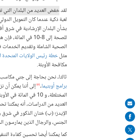
لقد
خفض العديد من البلدان التي ت
لعبة ذكية عندما كان التمويل الدول
للصحة إلى 8-10 في ا
الصحية الشاملة وتقديم الخدمات في
مثل
خطة رئيس الولايات المتحدة الط
مكافحة الأوبئة.
ثالثا، نحن بحاجة إلى جني مكاس
برامج أوبتيما
،
(e)
العديد من الدراسات، أنه يمكننا تح
Share
الإيدز؛ (ب) ختان الذكور في شرق و
on
الجنس، والرجال الذين يمارسون ا
mail
كما يمكننا أيضا تحسين كفاءة التن