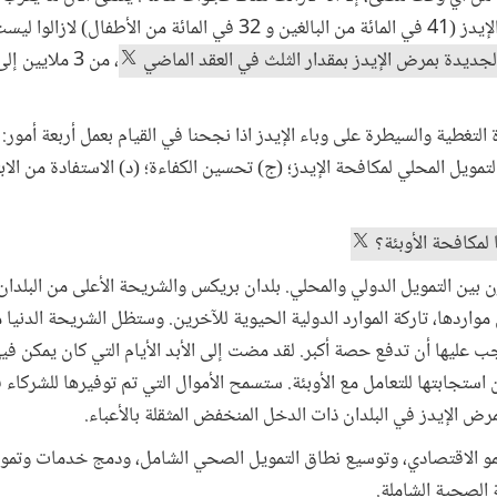
للإيدز، إلا أن نصف من يعانون من الإيدز (41 في المائة من البالغين و 32 
جديدة بمرض الإيدز بمقدار الثلث في العقد الماضي
، من 3 ملايين
التغطية والسيطرة على وباء الإيدز اذا نجحنا في القيام بعمل أربعة أمور: 
لتمويل المحلي لمكافحة الإيدز؛ (ج) تحسين الكفاءة؛ (د) الاستفادة من الا
 لمكافحة الأوبئة؟
ن بين التمويل الدولي والمحلي. بلدان بريكس والشريحة الأعلى من البلد
ن مواردها، تاركة الموارد الدولية الحيوية للآخرين. وستظل الشريحة الدني
ب عليها أن تدفع حصة أكبر. لقد مضت إلى الأبد الأيام التي كان يمكن في
ن 10 في المائة من استجابتها للتعامل مع الأوبئة. ستسمح الأموال التي تم توفيرها للشر
ض الإيدز في البلدان ذات الدخل المنخفض المثقلة بالأعباء.
لنمو الاقتصادي، وتوسيع نطاق التمويل الصحي الشامل، ودمج خدمات وتم
 الصحية الشاملة.