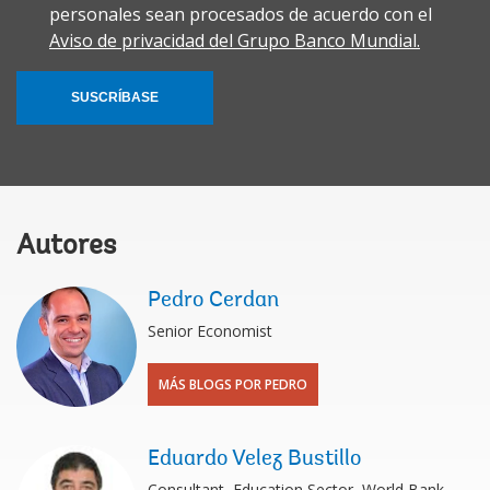
personales sean procesados de acuerdo con el
Aviso de privacidad del Grupo Banco Mundial.
SUSCRÍBASE
Autores
Pedro Cerdan
Senior Economist
MÁS BLOGS POR PEDRO
Eduardo Velez Bustillo
Consultant, Education Sector, World Bank