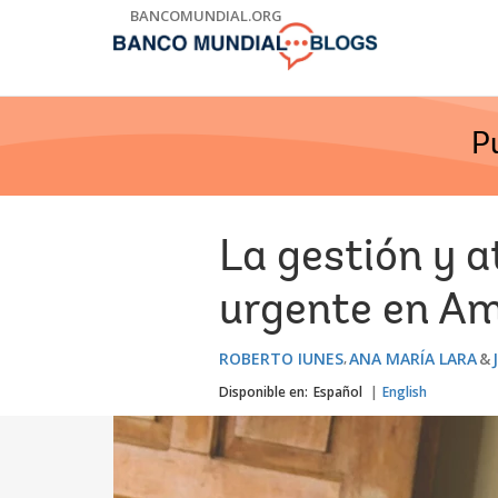
Skip
BANCOMUNDIAL.ORG
to
Main
Navigation
P
La gestión y a
urgente en Am
ROBERTO IUNES
ANA MARÍA LARA
Disponible en:
Español
English