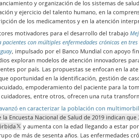
nanciamiento y organización de los sistemas de salu
ación y ejercicio del talento humano, en la compre
ripción de los medicamentos y en la atención interpr
tores motivadores para el desarrollo del trabajo
Mej
a pacientes con múltiples enfermedades crónicas en tres
uguay
, impulsado por el Banco Mundial con apoyo fi
udios exploran modelos de atención innovadores para
rentes por país. Las propuestas se enfocan en la ate
 que oportunidad en la identificación, gestión de cas
tocuidado, empoderamiento del paciente para la toma
y cuidadores, entre otros, ofrecen una ruta transfor
o avanzó en caracterizar la población con multimorbi
 la Encuesta Nacional de Salud de 2019 indican que 
órbida
y aumenta con la edad llegando a estar po
rupo de más de sesenta años. Las enfermedades cr