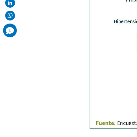
comments
1
added